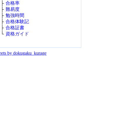
├
合格率
├
難易度
├
勉強時間
├
合格体験記
├
合格証書
└
資格ガイド
ets by dokugaku_kurage