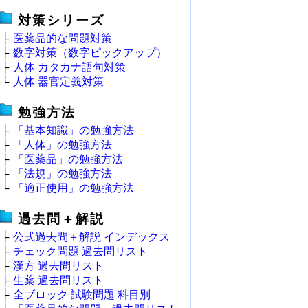
対策シリーズ
├
医薬品的な問題対策
├
数字対策（数字ピックアップ）
├
人体 カタカナ語句対策
└
人体 器官定義対策
勉強方法
├
「基本知識」の勉強方法
├
「人体」の勉強方法
├
「医薬品」の勉強方法
├
「法規」の勉強方法
└
「適正使用」の勉強方法
過去問＋解説
├
公式過去問＋解説 インデックス
├
チェック問題 過去問リスト
├
漢方 過去問リスト
├
生薬 過去問リスト
├
全ブロック 試験問題 科目別