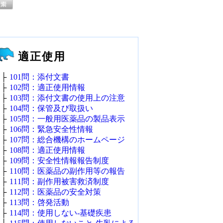
適正使用
├
101問：添付文書
├
102問：適正使用情報
├
103問：添付文書の使用上の注意
├
104問：保管及び取扱い
├
105問：一般用医薬品の製品表示
├
106問：緊急安全性情報
├
107問：総合機構のホームページ
├
108問：適正使用情報
├
109問：安全性情報報告制度
├
110問：医薬品の副作用等の報告
├
111問：副作用被害救済制度
├
112問：医薬品の安全対策
├
113問：啓発活動
├
114問：使用しない‐基礎疾患