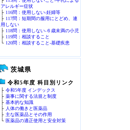
├
115問：使用しないこと‐牛乳による
アレルギー症状
├
116問：使用しない‐妊婦等
├
117問：短期間の服用にとどめ、連
用しない
├
118問：使用しない‐６歳未満の小児
├
119問：相談すること
└
120問：相談すること‐基礎疾患
茨城県
令和5年度 科目別リンク
├
令和5年度 インデックス
├
薬事に関する法規と制度
├
基本的な知識
├
人体の働きと医薬品
├
主な医薬品とその作用
└
医薬品の適正使用と安全対策