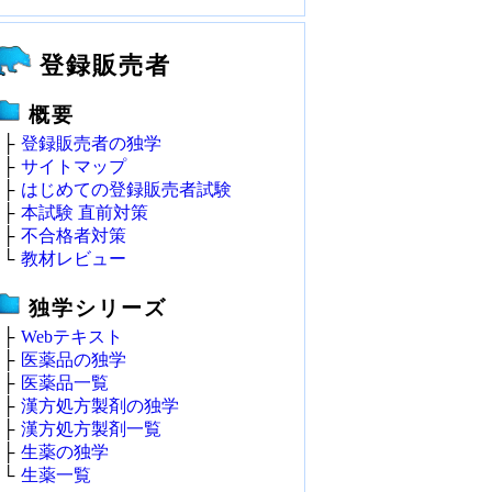
登録販売者
概要
├
登録販売者の独学
├
サイトマップ
├
はじめての登録販売者試験
├
本試験 直前対策
├
不合格者対策
└
教材レビュー
独学シリーズ
├
Webテキスト
├
医薬品の独学
├
医薬品一覧
├
漢方処方製剤の独学
├
漢方処方製剤一覧
├
生薬の独学
└
生薬一覧