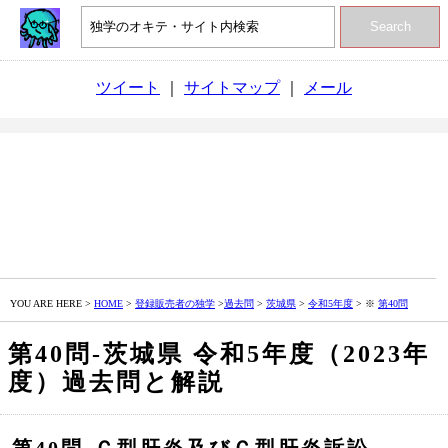
Search
ツイート
｜
サイトマップ
｜
メール
YOU ARE HERE >
HOME
>
登録販売者の独学
>
過去問
>
茨城県
>
令和5年度
> ※
第40問
第40問‐茨城県 令和5年度（2023年
度）過去問と解説