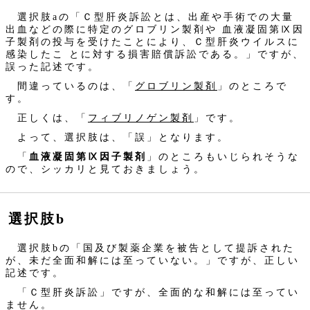
選択肢aの「Ｃ型肝炎訴訟とは、出産や手術での大量
出血などの際に特定のグロブリン製剤や 血液凝固第Ⅸ因
子製剤の投与を受けたことにより、Ｃ型肝炎ウイルスに
感染したこ とに対する損害賠償訴訟である。」ですが、
誤った記述です。
間違っているのは、「
グロブリン製剤
」のところで
す。
正しくは、「
フィブリノゲン製剤
」です。
よって、選択肢は、「誤」となります。
「
血液凝固第Ⅸ因子製剤
」のところもいじられそうな
ので、シッカリと見ておきましょう。
選択肢b
選択肢bの「国及び製薬企業を被告として提訴された
が、未だ全面和解には至っていない。」ですが、正しい
記述です。
「Ｃ型肝炎訴訟」ですが、全面的な和解には至ってい
ません。