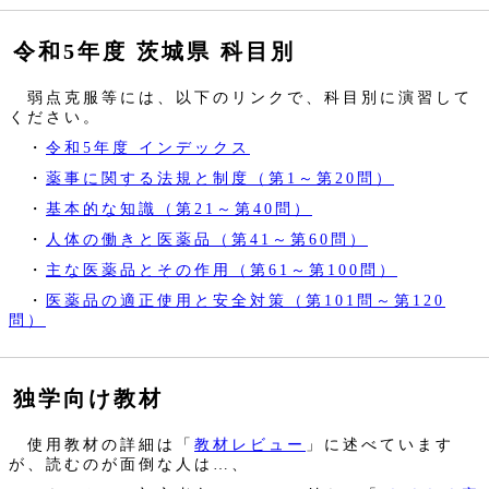
令和5年度 茨城県 科目別
弱点克服等には、以下のリンクで、科目別に演習して
ください。
・
令和5年度 インデックス
・
薬事に関する法規と制度（第1～第20問）
・
基本的な知識（第21～第40問）
・
人体の働きと医薬品（第41～第60問）
・
主な医薬品とその作用（第61～第100問）
・
医薬品の適正使用と安全対策（第101問～第120
問）
独学向け教材
使用教材の詳細は「
教材レビュー
」に述べています
が、読むのが面倒な人は…、