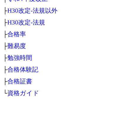
├
H30改定‐法規以外
├
H30改定‐法規
├
合格率
├
難易度
├
勉強時間
├
合格体験記
├
合格証書
└
資格ガイド