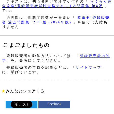
テキストは、初心者向けでオマケ付きの「
らくらく完
全攻略!登録販売者試験合格テキスト&問題集 第4版
」
で…、
過去問は、掲載問題数が一番多い「
超重要!登録販売
者 過去問題集 '26年版 (2026年版)
」を使えば支障あ
りません。
こまごましたもの
登録販売者の独学方法については、「
登録販売者の独
学
」を、参考にしてください。
登録販売者のブログ記事などは、「
サイトマップ
」
に、挙げています。
★
みんなとシェアする
Facebook