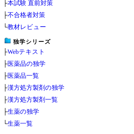
├
本試験 直前対策
├
不合格者対策
└
教材レビュー
独学シリーズ
├
Webテキスト
├
医薬品の独学
├
医薬品一覧
├
漢方処方製剤の独学
├
漢方処方製剤一覧
├
生薬の独学
└
生薬一覧