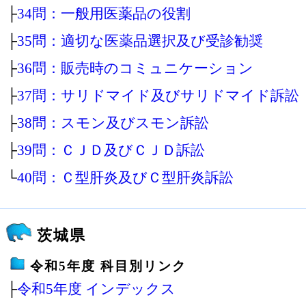
├
34問：一般用医薬品の役割
├
35問：適切な医薬品選択及び受診勧奨
├
36問：販売時のコミュニケーション
├
37問：サリドマイド及びサリドマイド訴訟
├
38問：スモン及びスモン訴訟
├
39問：ＣＪＤ及びＣＪＤ訴訟
└
40問：Ｃ型肝炎及びＣ型肝炎訴訟
茨城県
令和5年度 科目別リンク
├
令和5年度 インデックス