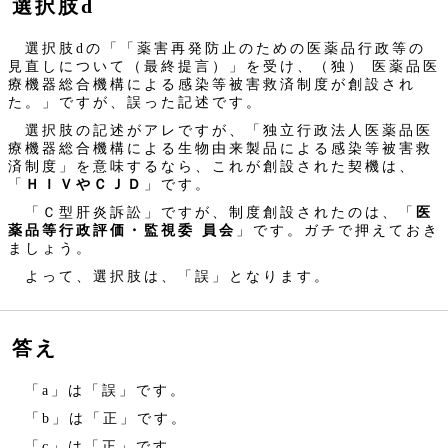
選択肢d
選択肢dの「「薬害再発防止のための医薬品行政等の
見直しについて（最終提言）」を受け、（独） 医薬品医
療機器総合機構による感染等被害救済制度が創設され
た。」ですが、誤った記述です。
選択肢の記述がアレですが、「独立行政法人医薬品医
療機器総合機構による生物由来製品による感染等被害救
済制度」を意味するなら、これが創設された契機は、
「
ＨＩＶやＣＪＤ
」です。
「Ｃ型肝炎訴訟」ですが、制度創設されたのは、「
医
薬品等行政評価・監視委 員会
」です。ガチで押えておき
ましょう。
よって、選択肢は、「誤」となります。
答え
「a」は「誤」です。
「b」は「正」です。
「c」は「正」です。