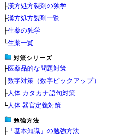
├
漢方処方製剤の独学
├
漢方処方製剤一覧
├
生薬の独学
└
生薬一覧
対策シリーズ
├
医薬品的な問題対策
├
数字対策（数字ピックアップ）
├
人体 カタカナ語句対策
└
人体 器官定義対策
勉強方法
├
「基本知識」の勉強方法