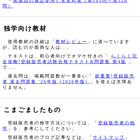
・
医薬品の適正使用と安全対策（第101問～第120
問）
独学向け教材
使用教材の詳細は「
教材レビュー
」に述べています
が、読むのが面倒な人は…、
テキストは、初心者向けでオマケ付きの「
らくらく完
全攻略!登録販売者試験合格テキスト&問題集 第4版
」
で…、
過去問は、掲載問題数が一番多い「
超重要!登録販売
者 過去問題集 '26年版 (2026年版)
」を使えば支障あ
りません。
こまごましたもの
登録販売者の独学方法については、「
登録販売者の独
学
」を、参考にしてください。
登録販売者のブログ記事などは、「
サイトマップ
」