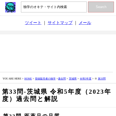
Search
ツイート
｜
サイトマップ
｜
メール
YOU ARE HERE >
HOME
>
登録販売者の独学
>
過去問
>
茨城県
>
令和5年度
> ※
第33問
第33問‐茨城県 令和5年度（2023年
度）過去問と解説