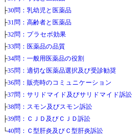
├
30問：乳幼児と医薬品
├
31問：高齢者と医薬品
├
32問：プラセボ効果
├
33問：医薬品の品質
├
34問：一般用医薬品の役割
├
35問：適切な医薬品選択及び受診勧奨
├
36問：販売時のコミュニケーション
├
37問：サリドマイド及びサリドマイド訴訟
├
38問：スモン及びスモン訴訟
├
39問：ＣＪＤ及びＣＪＤ訴訟
└
40問：Ｃ型肝炎及びＣ型肝炎訴訟