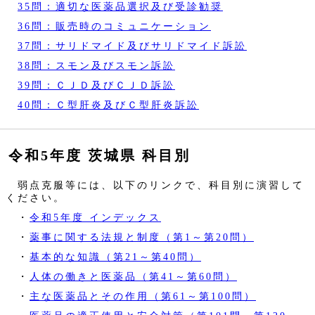
35問：適切な医薬品選択及び受診勧奨
36問：販売時のコミュニケーション
37問：サリドマイド及びサリドマイド訴訟
38問：スモン及びスモン訴訟
39問：ＣＪＤ及びＣＪＤ訴訟
40問：Ｃ型肝炎及びＣ型肝炎訴訟
令和5年度 茨城県 科目別
弱点克服等には、以下のリンクで、科目別に演習して
ください。
・
令和5年度 インデックス
・
薬事に関する法規と制度（第1～第20問）
・
基本的な知識（第21～第40問）
・
人体の働きと医薬品（第41～第60問）
・
主な医薬品とその作用（第61～第100問）