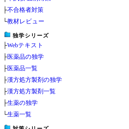
├
不合格者対策
└
教材レビュー
独学シリーズ
├
Webテキスト
├
医薬品の独学
├
医薬品一覧
├
漢方処方製剤の独学
├
漢方処方製剤一覧
├
生薬の独学
└
生薬一覧
対策シリーズ