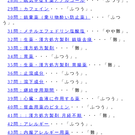
28問：眠気を促す薬とアルコール
・・・「ふつう」。
29問：カフェイン
・・・「ふつう」。
30問：鎮暈薬（乗り物酔い防止薬）
・・・「ふつ
う」。
31問：メチルエフェドリン塩酸塩
・・・「やや難」。
32問：生薬・漢方処方製剤 鎮咳去痰
・・・「難」。
33問：漢方処方製剤
・・・「難」。
34問：胃薬
・・・「ふつう」。
35問：生薬・漢方処方製剤 胃腸薬
・・・「難」。
36問：止瀉成分
・・・「ふつう」。
37問：瀉下成分
・・・「ふつう」。
38問：継続使用期間
・・・「難」。
39問：心臓・血液に作用する薬
・・・「ふつう」。
40問：貧血用薬のビタミン
・・・「ふつう」。
41問：：漢方処方製剤 月経不順
・・・「難」。
42問：アレルギー
・・・「ふつう」。
43問：内服アレルギー用薬
・・・「難」。