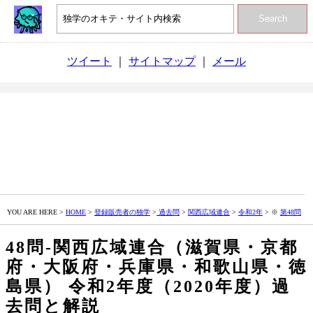
Search
ツイート
｜
サイトマップ
｜
メール
YOU ARE HERE >
HOME
>
登録販売者の独学
>
過去問
>
関西広域連合
>
令和2年
> ※
第48問
48問‐関西広域連合（滋賀県・京都
府・大阪府・兵庫県・和歌山県・徳
島県） 令和2年度（2020年度）過
去問と解説