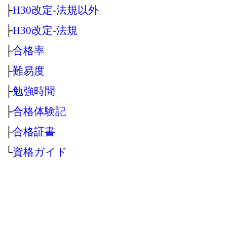
├
H30改定‐法規以外
├
H30改定‐法規
├
合格率
├
難易度
├
勉強時間
├
合格体験記
├
合格証書
└
資格ガイド