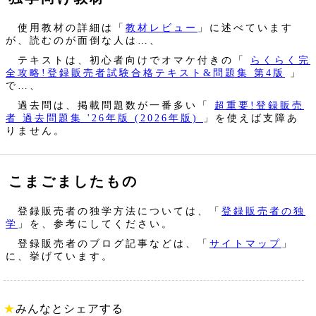
使用教材の詳細は「
教材レビュー
」に述べています
が、読むのが面倒な人は…、
テキストは、初心者向けでオマケ付きの「
らくらく完
全攻略!登録販売者試験合格テキスト&問題集 第4版
」
で…、
過去問は、掲載問題数が一番多い「
超重要!登録販売
者 過去問題集 '26年版 (2026年版)
」を使えば支障あ
りません。
こまごましたもの
登録販売者の独学方法については、「
登録販売者の独
学
」を、参考にしてください。
登録販売者のブログ記事などは、「
サイトマップ
」
に、挙げています。
★
みんなとシェアする