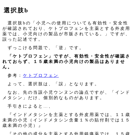
選択肢b
選択肢bの「小児への使用についても有効性・安全性
が確認されており、ケトプロフェンを主薬とする外皮用
薬では、小児向けの製品が市販されている。」ですが、
誤った記述です。
ずっこける問題で、「逆」です。
「ケトプロフェン」ですが、有効性・安全性が確認さ
れておらず、１５歳未満の小児向けの製品はありませ
ん。
参考：
ケトプロフェン
よって、選択肢は、「誤」となります。
なお、先の当該小児ウンヌンの論点ですが、「インド
メタシン」だけ、個別的なものがあります。
手引きによると…、
『インドメタシンを主薬とする外皮用薬では、１１歳
未満の小児（インドメタシン含量１％の貼付剤では１５
歳未満の小児）』
『その他の成分を主薬とする外用鎮痛薬では、１５歳