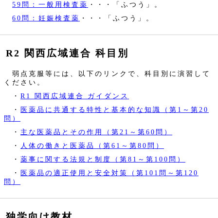
59問：一般用検査薬
・・・「ふつう」。
60問：妊娠検査薬
・・・「ふつう」。
R2 関西広域連合 科目別
弱点克服等には、以下のリンクで、科目別に演習して
ください。
・
R1 関西広域連合 ガイダンス
・
医薬品に共通する特性と基本的な知識（第1～第20
問）
・
主な医薬品とその作用（第21～第60問）
・
人体の働きと医薬品（第61～第80問）
・
薬事に関する法規と制度（第81～第100問）
・
医薬品の適正使用と安全対策（第101問～第120
問）
独学向け教材