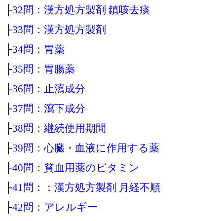
├
32問：漢方処方製剤 鎮咳去痰
├
33問：漢方処方製剤
├
34問：胃薬
├
35問：胃腸薬
├
36問：止瀉成分
├
37問：瀉下成分
├
38問：継続使用期間
├
39問：心臓・血液に作用する薬
├
40問：貧血用薬のビタミン
├
41問：：漢方処方製剤 月経不順
├
42問：アレルギー