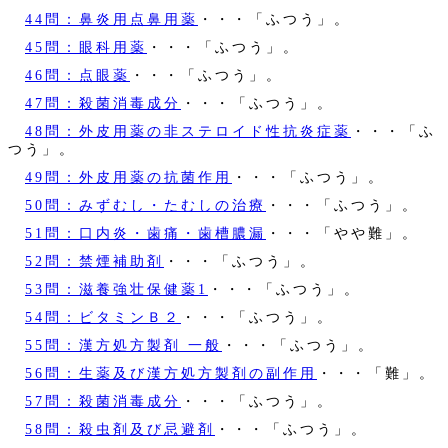
44問：鼻炎用点鼻用薬
・・・「ふつう」。
45問：眼科用薬
・・・「ふつう」。
46問：点眼薬
・・・「ふつう」。
47問：殺菌消毒成分
・・・「ふつう」。
48問：外皮用薬の非ステロイド性抗炎症薬
・・・「ふ
つう」。
49問：外皮用薬の抗菌作用
・・・「ふつう」。
50問：みずむし・たむしの治療
・・・「ふつう」。
51問：口内炎・歯痛・歯槽膿漏
・・・「やや難」。
52問：禁煙補助剤
・・・「ふつう」。
53問：滋養強壮保健薬1
・・・「ふつう」。
54問：ビタミンＢ２
・・・「ふつう」。
55問：漢方処方製剤 一般
・・・「ふつう」。
56問：生薬及び漢方処方製剤の副作用
・・・「難」。
57問：殺菌消毒成分
・・・「ふつう」。
58問：殺虫剤及び忌避剤
・・・「ふつう」。