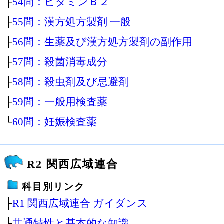
├
54問：ビタミンＢ２
├
55問：漢方処方製剤 一般
├
56問：生薬及び漢方処方製剤の副作用
├
57問：殺菌消毒成分
├
58問：殺虫剤及び忌避剤
├
59問：一般用検査薬
└
60問：妊娠検査薬
R2 関西広域連合
科目別リンク
├
R1 関西広域連合 ガイダンス
├
共通特性と基本的な知識