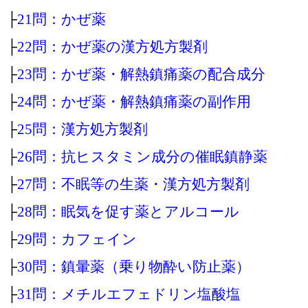
├
21問：かぜ薬
├
22問：かぜ薬の漢方処方製剤
├
23問：かぜ薬・解熱鎮痛薬の配合成分
├
24問：かぜ薬・解熱鎮痛薬の副作用
├
25問：漢方処方製剤
├
26問：抗ヒスタミン成分の催眠鎮静薬
├
27問：不眠等の生薬・漢方処方製剤
├
28問：眠気を促す薬とアルコール
├
29問：カフェイン
├
30問：鎮暈薬（乗り物酔い防止薬）
├
31問：メチルエフェドリン塩酸塩