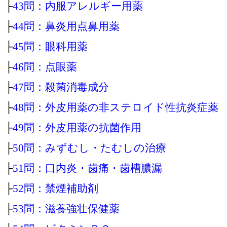
├
43問：内服アレルギー用薬
├
44問：鼻炎用点鼻用薬
├
45問：眼科用薬
├
46問：点眼薬
├
47問：殺菌消毒成分
├
48問：外皮用薬の非ステロイド性抗炎症薬
├
49問：外皮用薬の抗菌作用
├
50問：みずむし・たむしの治療
├
51問：口内炎・歯痛・歯槽膿漏
├
52問：禁煙補助剤
├
53問：滋養強壮保健薬