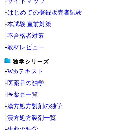
├
サイトマップ
├
はじめての登録販売者試験
├
本試験 直前対策
├
不合格者対策
└
教材レビュー
独学シリーズ
├
Webテキスト
├
医薬品の独学
├
医薬品一覧
├
漢方処方製剤の独学
├
漢方処方製剤一覧
├
生薬の独学