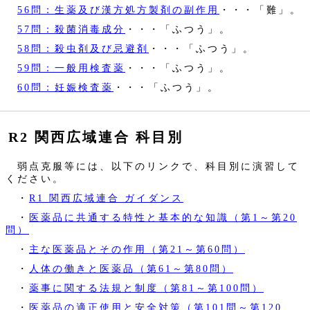
56問：生薬及び漢方処方製剤の副作用
・・・「難」。
57問：殺菌消毒成分
・・・「ふつう」。
58問：殺虫剤及び忌避剤
・・・「ふつう」。
59問：一般用検査薬
・・・「ふつう」。
60問：妊娠検査薬
・・・「ふつう」。
R2 関西広域連合 科目別
弱点克服等には、以下のリンクで、科目別に演習して
ください。
・
R1 関西広域連合 ガイダンス
・
医薬品に共通する特性と基本的な知識（第1～第20
問）
・
主な医薬品とその作用（第21～第60問）
・
人体の働きと医薬品（第61～第80問）
・
薬事に関する法規と制度（第81～第100問）
・
医薬品の適正使用と安全対策（第101問～第120