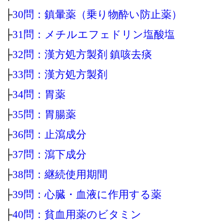
├
30問：鎮暈薬（乗り物酔い防止薬）
├
31問：メチルエフェドリン塩酸塩
├
32問：漢方処方製剤 鎮咳去痰
├
33問：漢方処方製剤
├
34問：胃薬
├
35問：胃腸薬
├
36問：止瀉成分
├
37問：瀉下成分
├
38問：継続使用期間
├
39問：心臓・血液に作用する薬
├
40問：貧血用薬のビタミン