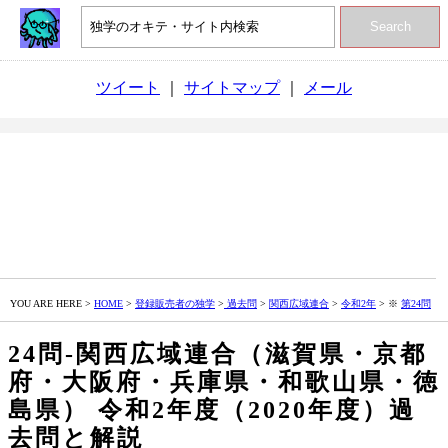
Search
ツイート
｜
サイトマップ
｜
メール
YOU ARE HERE >
HOME
>
登録販売者の独学
>
過去問
>
関西広域連合
>
令和2年
> ※
第24問
24問‐関西広域連合（滋賀県・京都
府・大阪府・兵庫県・和歌山県・徳
島県） 令和2年度（2020年度）過
去問と解説