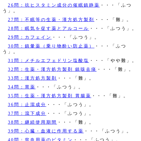
26問：抗ヒスタミン成分の催眠鎮静薬
・・・「ふつ
う」。
27問：不眠等の生薬・漢方処方製剤
・・・「難」。
28問：眠気を促す薬とアルコール
・・・「ふつう」。
29問：カフェイン
・・・「ふつう」。
30問：鎮暈薬（乗り物酔い防止薬）
・・・「ふつ
う」。
31問：メチルエフェドリン塩酸塩
・・・「やや難」。
32問：生薬・漢方処方製剤 鎮咳去痰
・・・「難」。
33問：漢方処方製剤
・・・「難」。
34問：胃薬
・・・「ふつう」。
35問：生薬・漢方処方製剤 胃腸薬
・・・「難」。
36問：止瀉成分
・・・「ふつう」。
37問：瀉下成分
・・・「ふつう」。
38問：継続使用期間
・・・「難」。
39問：心臓・血液に作用する薬
・・・「ふつう」。
40問：貧血用薬のビタミン
・・・「ふつう」。