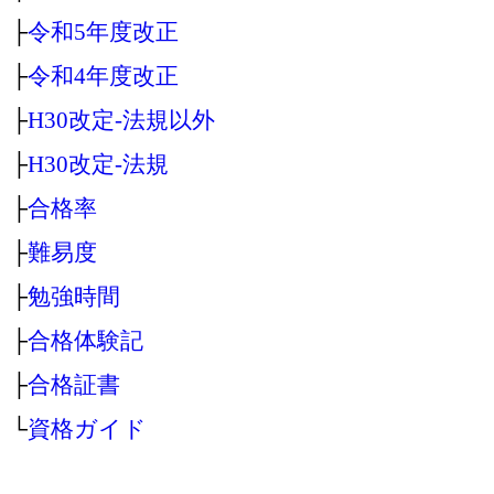
├
令和5年度改正
├
令和4年度改正
├
H30改定‐法規以外
├
H30改定‐法規
├
合格率
├
難易度
├
勉強時間
├
合格体験記
├
合格証書
└
資格ガイド