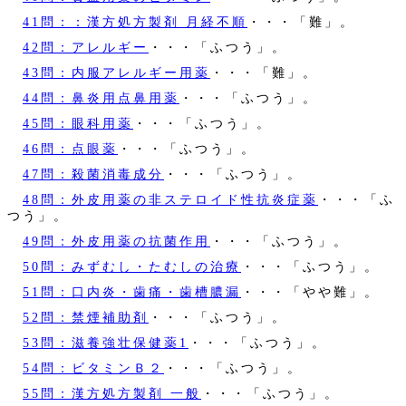
41問：：漢方処方製剤 月経不順
・・・「難」。
42問：アレルギー
・・・「ふつう」。
43問：内服アレルギー用薬
・・・「難」。
44問：鼻炎用点鼻用薬
・・・「ふつう」。
45問：眼科用薬
・・・「ふつう」。
46問：点眼薬
・・・「ふつう」。
47問：殺菌消毒成分
・・・「ふつう」。
48問：外皮用薬の非ステロイド性抗炎症薬
・・・「ふ
つう」。
49問：外皮用薬の抗菌作用
・・・「ふつう」。
50問：みずむし・たむしの治療
・・・「ふつう」。
51問：口内炎・歯痛・歯槽膿漏
・・・「やや難」。
52問：禁煙補助剤
・・・「ふつう」。
53問：滋養強壮保健薬1
・・・「ふつう」。
54問：ビタミンＢ２
・・・「ふつう」。
55問：漢方処方製剤 一般
・・・「ふつう」。