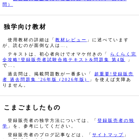
問）
独学向け教材
使用教材の詳細は「
教材レビュー
」に述べています
が、読むのが面倒な人は…、
テキストは、初心者向けでオマケ付きの「
らくらく完
全攻略!登録販売者試験合格テキスト&問題集 第4版
」
で…、
過去問は、掲載問題数が一番多い「
超重要!登録販売
者 過去問題集 '26年版 (2026年版)
」を使えば支障あ
りません。
こまごましたもの
登録販売者の独学方法については、「
登録販売者の独
学
」を、参考にしてください。
登録販売者のブログ記事などは、「
サイトマップ
」