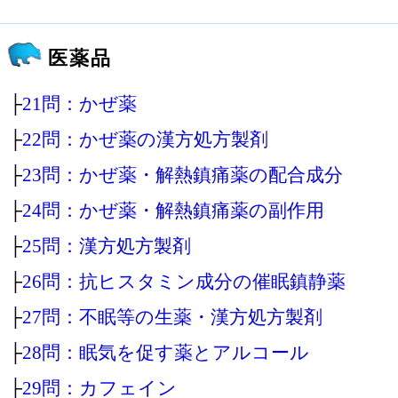
医薬品
├
21問：かぜ薬
├
22問：かぜ薬の漢方処方製剤
├
23問：かぜ薬・解熱鎮痛薬の配合成分
├
24問：かぜ薬・解熱鎮痛薬の副作用
├
25問：漢方処方製剤
├
26問：抗ヒスタミン成分の催眠鎮静薬
├
27問：不眠等の生薬・漢方処方製剤
├
28問：眠気を促す薬とアルコール
├
29問：カフェイン