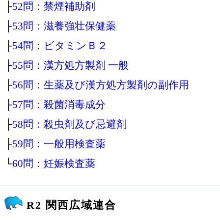
├
52問：禁煙補助剤
├
53問：滋養強壮保健薬
├
54問：ビタミンＢ２
├
55問：漢方処方製剤 一般
├
56問：生薬及び漢方処方製剤の副作用
├
57問：殺菌消毒成分
├
58問：殺虫剤及び忌避剤
├
59問：一般用検査薬
└
60問：妊娠検査薬
R2 関西広域連合