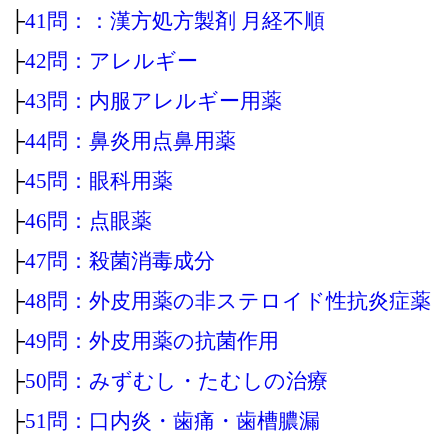
├
41問：：漢方処方製剤 月経不順
├
42問：アレルギー
├
43問：内服アレルギー用薬
├
44問：鼻炎用点鼻用薬
├
45問：眼科用薬
├
46問：点眼薬
├
47問：殺菌消毒成分
├
48問：外皮用薬の非ステロイド性抗炎症薬
├
49問：外皮用薬の抗菌作用
├
50問：みずむし・たむしの治療
├
51問：口内炎・歯痛・歯槽膿漏