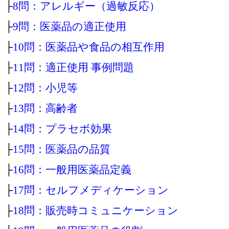
├
8問：アレルギー（過敏反応）
├
9問：医薬品の適正使用
├
10問：医薬品や食品の相互作用
├
11問：適正使用 事例問題
├
12問：小児等
├
13問：高齢者
├
14問：プラセボ効果
├
15問：医薬品の品質
├
16問：一般用医薬品定義
├
17問：セルフメディケーション
├
18問：販売時コミュニケーション