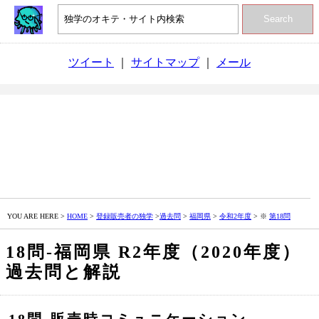
Search
ツイート
｜
サイトマップ
｜
メール
YOU ARE HERE >
HOME
>
登録販売者の独学
>
過去問
>
福岡県
>
令和2年度
> ※
第18問
18問‐福岡県 R2年度（2020年度）
過去問と解説