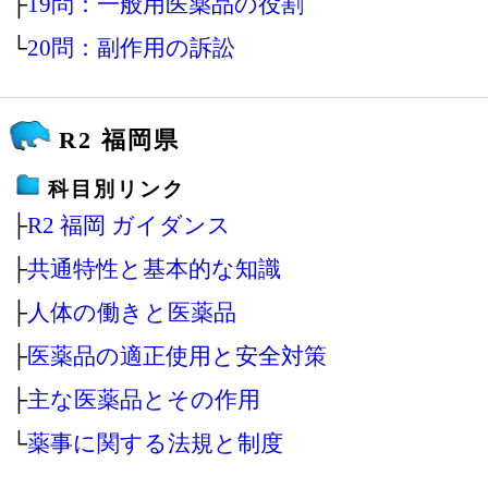
├
19問：一般用医薬品の役割
└
20問：副作用の訴訟
R2 福岡県
科目別リンク
├
R2 福岡 ガイダンス
├
共通特性と基本的な知識
├
人体の働きと医薬品
├
医薬品の適正使用と安全対策
├
主な医薬品とその作用
└
薬事に関する法規と制度