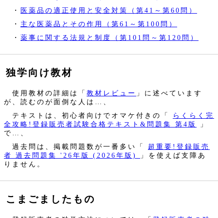
・
医薬品の適正使用と安全対策（第41～第60問）
・
主な医薬品とその作用（第61～第100問）
・
薬事に関する法規と制度（第101問～第120問）
独学向け教材
使用教材の詳細は「
教材レビュー
」に述べています
が、読むのが面倒な人は…、
テキストは、初心者向けでオマケ付きの「
らくらく完
全攻略!登録販売者試験合格テキスト&問題集 第4版
」
で…、
過去問は、掲載問題数が一番多い「
超重要!登録販売
者 過去問題集 '26年版 (2026年版)
」を使えば支障あ
りません。
こまごましたもの