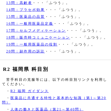
13問：高齢者
・・・「ふつう」。
14問：プラセボ効果
・・・「ふつう」。
15問：医薬品の品質
・・・「ふつう」。
16問：一般用医薬品定義
・・・「ふつう」。
17問：セルフメディケーション
・・・「ふつう」。
18問：販売時コミュニケーション
・・・「ふつう」。
19問：一般用医薬品の役割
・・・「ふつう」。
20問：副作用の訴訟
・・・「ふつう」。
R2 福岡県 科目別
苦手科目の克服等には、以下の科目別リンクを利用し
てください。
・
R2 福岡 ガイダンス
・
医薬品に共通する特性と基本的な知識（第1～第20
問）
・
人体の働きと医薬品（第21～第40問）