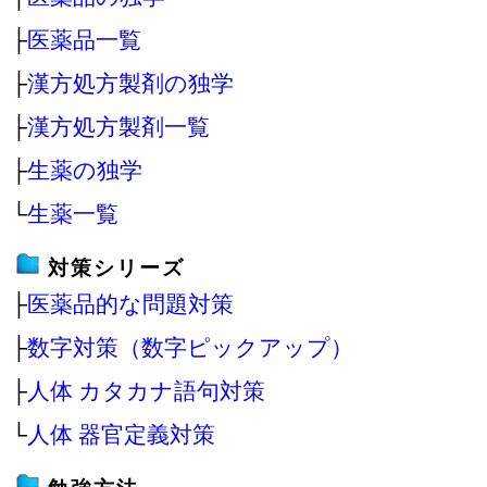
├
医薬品一覧
├
漢方処方製剤の独学
├
漢方処方製剤一覧
├
生薬の独学
└
生薬一覧
対策シリーズ
├
医薬品的な問題対策
├
数字対策（数字ピックアップ）
├
人体 カタカナ語句対策
└
人体 器官定義対策