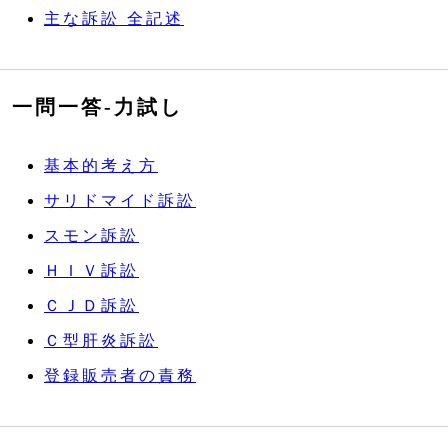
主な訴訟 全記述
一問一答‐力試し
基本的考え方
サリドマイド訴訟
スモン訴訟
ＨＩＶ訴訟
ＣＪＤ訴訟
Ｃ型肝炎訴訟
登録販売者の責務