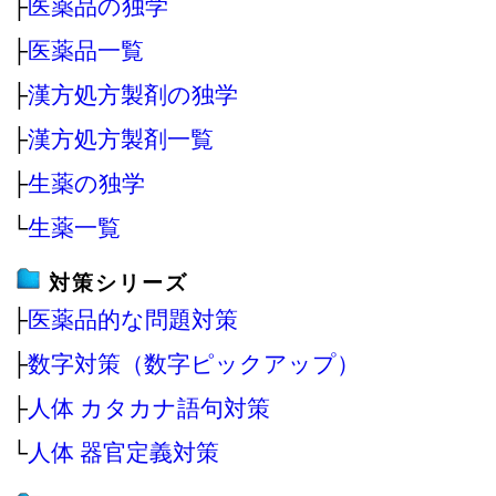
├
医薬品の独学
├
医薬品一覧
├
漢方処方製剤の独学
├
漢方処方製剤一覧
├
生薬の独学
└
生薬一覧
対策シリーズ
├
医薬品的な問題対策
├
数字対策（数字ピックアップ）
├
人体 カタカナ語句対策
└
人体 器官定義対策