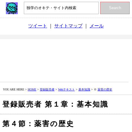
Search
ツイート
｜
サイトマップ
｜
メール
YOU ARE HERE >
HOME
>
登録販売者
>
Webテキスト
>
基本知識
> ※
薬害の歴史
登録販売者 第１章：基本知識
第４節：薬害の歴史