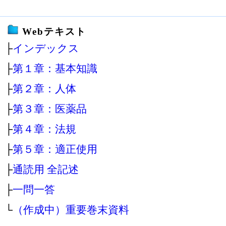
Webテキスト
├
インデックス
├
第１章：基本知識
├
第２章：人体
├
第３章：医薬品
├
第４章：法規
├
第５章：適正使用
├
通読用 全記述
├
一問一答
└
（作成中）重要巻末資料