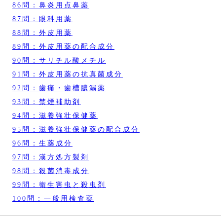
86問：鼻炎用点鼻薬
87問：眼科用薬
88問：外皮用薬
89問：外皮用薬の配合成分
90問：サリチル酸メチル
91問：外皮用薬の抗真菌成分
92問：歯痛・歯槽膿漏薬
93問：禁煙補助剤
94問：滋養強壮保健薬
95問：滋養強壮保健薬の配合成分
96問：生薬成分
97問：漢方処方製剤
98問：殺菌消毒成分
99問：衛生害虫と殺虫剤
100問：一般用検査薬