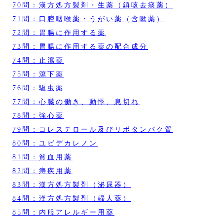
70問：漢方処方製剤・生薬（鎮咳去痰薬）
71問：口腔咽喉薬・うがい薬（含嗽薬）
72問：胃腸に作用する薬
73問：胃腸に作用する薬の配合成分
74問：止瀉薬
75問：瀉下薬
76問：駆虫薬
77問：心臓の働き、動悸、息切れ
78問：強心薬
79問：コレステロール及びリポタンパク質
80問：ユビデカレノン
81問：貧血用薬
82問：痔疾用薬
83問：漢方処方製剤（泌尿器）
84問：漢方処方製剤（婦人薬）
85問：内服アレルギー用薬