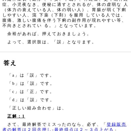
症、小児夜なき、便秘に適すとされるが、体の虚弱な 人
（体力の衰えている人、体の弱い人）、胃腸が弱く下痢
しやすい人、瀉 下薬（下剤）を服用 している人では、
腹痛、激しい腹痛を伴う下痢の副作用が現れやすい等、
不向きとされてい る。」となっています。
余裕があれば、押えておきましょう。
よって、選択肢は、「誤」となります。
答え
「a」は「誤」です。
「b」は「誤」です。
「c」は「正」です。
「d」は「誤」です。
「正しい組み合わせ」は、
正解：1
さて、最終解答でミスったのなら、必ず、「
登録販売
者の解答は２回念押し‐最終得点は２～３点上がる
」