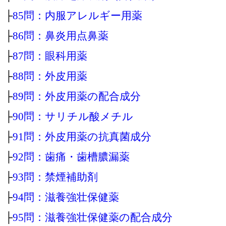
├
85問：内服アレルギー用薬
├
86問：鼻炎用点鼻薬
├
87問：眼科用薬
├
88問：外皮用薬
├
89問：外皮用薬の配合成分
├
90問：サリチル酸メチル
├
91問：外皮用薬の抗真菌成分
├
92問：歯痛・歯槽膿漏薬
├
93問：禁煙補助剤
├
94問：滋養強壮保健薬
├
95問：滋養強壮保健薬の配合成分