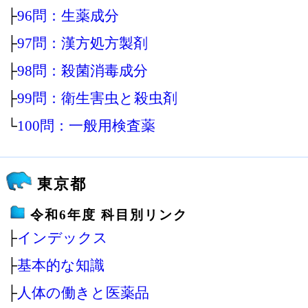
├
96問：生薬成分
├
97問：漢方処方製剤
├
98問：殺菌消毒成分
├
99問：衛生害虫と殺虫剤
└
100問：一般用検査薬
東京都
令和6年度 科目別リンク
├
インデックス
├
基本的な知識
├
人体の働きと医薬品