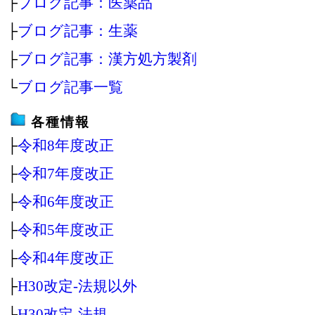
├
ブログ記事：医薬品
├
ブログ記事：生薬
├
ブログ記事：漢方処方製剤
└
ブログ記事一覧
各種情報
├
令和8年度改正
├
令和7年度改正
├
令和6年度改正
├
令和5年度改正
├
令和4年度改正
├
H30改定‐法規以外
├
H30改定‐法規