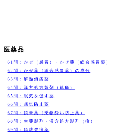
医薬品
61問：かぜ（感冒）・かぜ薬（総合感冒薬）
62問：かぜ薬（総合感冒薬）の成分
63問：解熱鎮痛薬
64問：漢方処方製剤（鎮痛）
65問：眠気を促す薬
66問：眠気防止薬
67問：鎮暈薬（乗物酔い防止薬）
68問：生薬製剤・漢方処方製剤（疳）
69問：鎮咳去痰薬