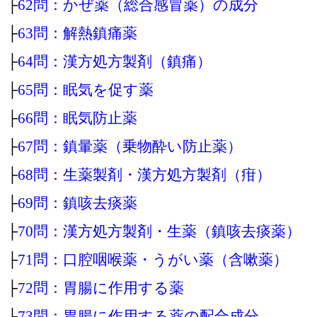
├
62問：かぜ薬（総合感冒薬）の成分
├
63問：解熱鎮痛薬
├
64問：漢方処方製剤（鎮痛）
├
65問：眠気を促す薬
├
66問：眠気防止薬
├
67問：鎮暈薬（乗物酔い防止薬）
├
68問：生薬製剤・漢方処方製剤（疳）
├
69問：鎮咳去痰薬
├
70問：漢方処方製剤・生薬（鎮咳去痰薬）
├
71問：口腔咽喉薬・うがい薬（含嗽薬）
├
72問：胃腸に作用する薬
├
73問：胃腸に作用する薬の配合成分