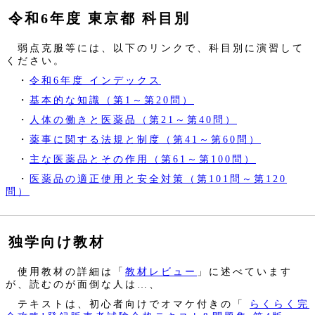
令和6年度 東京都 科目別
弱点克服等には、以下のリンクで、科目別に演習して
ください。
・
令和6年度 インデックス
・
基本的な知識（第1～第20問）
・
人体の働きと医薬品（第21～第40問）
・
薬事に関する法規と制度（第41～第60問）
・
主な医薬品とその作用（第61～第100問）
・
医薬品の適正使用と安全対策（第101問～第120
問）
独学向け教材
使用教材の詳細は「
教材レビュー
」に述べています
が、読むのが面倒な人は…、
テキストは、初心者向けでオマケ付きの「
らくらく完