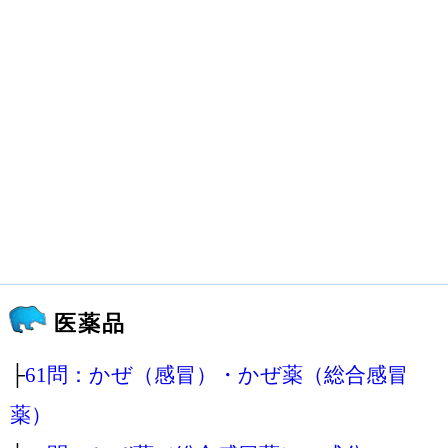
医薬品
├
61問：かぜ（感冒）・かぜ薬（総合感冒
薬）