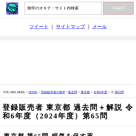
Search
ツイート
｜
サイトマップ
｜
メール
YOU ARE HERE >
HOME
>
登録販売者の独学
>
過去問
>
東京都
>
令和6年度
> ※
第65問
登録販売者 東京都 過去問＋解説 令
和6年度（2024年度）第65問