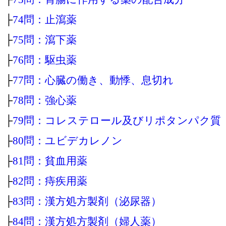
├
74問：止瀉薬
├
75問：瀉下薬
├
76問：駆虫薬
├
77問：心臓の働き、動悸、息切れ
├
78問：強心薬
├
79問：コレステロール及びリポタンパク質
├
80問：ユビデカレノン
├
81問：貧血用薬
├
82問：痔疾用薬
├
83問：漢方処方製剤（泌尿器）
├
84問：漢方処方製剤（婦人薬）