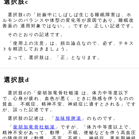
選択肢c
選択肢cの「妊娠中にしばしば生じる睡眠障害は、ホ
ルモンのバランスや体型の変化等が原因であり、睡眠改
善薬の 適用対象ではない。」ですが、正しい記述です。
そのとおりの記述です。
「使用上の注意」は、頻出論点なので、必ず、テキス
トを精読しておきましょう。
よって、選択肢は、「正」となります。
選択肢d
選択肢dの「柴胡加竜骨牡蛎湯 は、体力中等度以下
で、心身が疲れ、血色が悪く、ときに熱感を伴うものの
貧血、 不眠症、精神不安、神経症に適すとされる」です
が、誤った記述です。
選択肢の記述は、「
加味帰脾湯
」のものです。
「
柴胡加竜骨牡蛎湯
」ですが、「体力中等度以上で、
精神不安があって、動悸 、不眠、便秘などを伴う高血圧
の随伴症状（動悸 、不安、不眠）、神経症、更年期神経