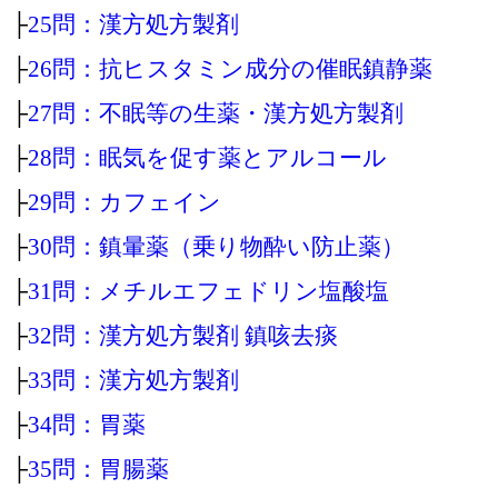
├
25問：漢方処方製剤
├
26問：抗ヒスタミン成分の催眠鎮静薬
├
27問：不眠等の生薬・漢方処方製剤
├
28問：眠気を促す薬とアルコール
├
29問：カフェイン
├
30問：鎮暈薬（乗り物酔い防止薬）
├
31問：メチルエフェドリン塩酸塩
├
32問：漢方処方製剤 鎮咳去痰
├
33問：漢方処方製剤
├
34問：胃薬
├
35問：胃腸薬