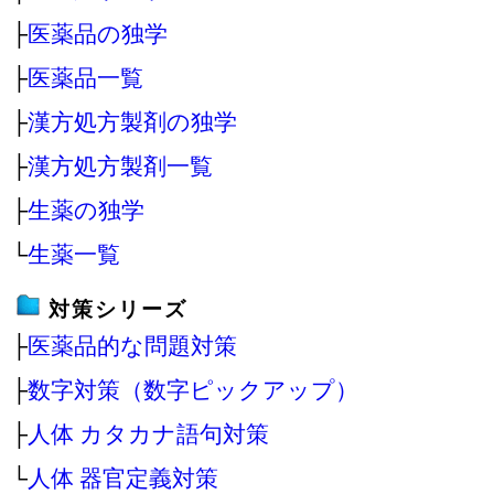
├
医薬品の独学
├
医薬品一覧
├
漢方処方製剤の独学
├
漢方処方製剤一覧
├
生薬の独学
└
生薬一覧
対策シリーズ
├
医薬品的な問題対策
├
数字対策（数字ピックアップ）
├
人体 カタカナ語句対策
└
人体 器官定義対策