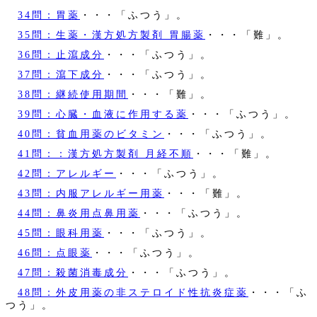
34問：胃薬
・・・「ふつう」。
35問：生薬・漢方処方製剤 胃腸薬
・・・「難」。
36問：止瀉成分
・・・「ふつう」。
37問：瀉下成分
・・・「ふつう」。
38問：継続使用期間
・・・「難」。
39問：心臓・血液に作用する薬
・・・「ふつう」。
40問：貧血用薬のビタミン
・・・「ふつう」。
41問：：漢方処方製剤 月経不順
・・・「難」。
42問：アレルギー
・・・「ふつう」。
43問：内服アレルギー用薬
・・・「難」。
44問：鼻炎用点鼻用薬
・・・「ふつう」。
45問：眼科用薬
・・・「ふつう」。
46問：点眼薬
・・・「ふつう」。
47問：殺菌消毒成分
・・・「ふつう」。
48問：外皮用薬の非ステロイド性抗炎症薬
・・・「ふ
つう」。