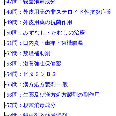
├
47問：殺菌消毒成分
├
48問：外皮用薬の非ステロイド性抗炎症薬
├
49問：外皮用薬の抗菌作用
├
50問：みずむし・たむしの治療
├
51問：口内炎・歯痛・歯槽膿漏
├
52問：禁煙補助剤
├
53問：滋養強壮保健薬
├
54問：ビタミンＢ２
├
55問：漢方処方製剤 一般
├
56問：生薬及び漢方処方製剤の副作用
├
57問：殺菌消毒成分
├
58問：殺虫剤及び忌避剤