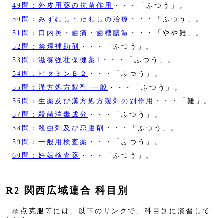
49問：外皮用薬の抗菌作用
・・・「ふつう」。
50問：みずむし・たむしの治療
・・・「ふつう」。
51問：口内炎・歯痛・歯槽膿漏
・・・「やや難」。
52問：禁煙補助剤
・・・「ふつう」。
53問：滋養強壮保健薬1
・・・「ふつう」。
54問：ビタミンＢ２
・・・「ふつう」。
55問：漢方処方製剤 一般
・・・「ふつう」。
56問：生薬及び漢方処方製剤の副作用
・・・「難」。
57問：殺菌消毒成分
・・・「ふつう」。
58問：殺虫剤及び忌避剤
・・・「ふつう」。
59問：一般用検査薬
・・・「ふつう」。
60問：妊娠検査薬
・・・「ふつう」。
R2 関西広域連合 科目別
弱点克服等には、以下のリンクで、科目別に演習して