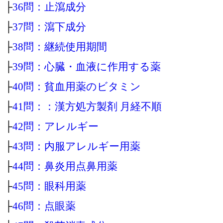
├
36問：止瀉成分
├
37問：瀉下成分
├
38問：継続使用期間
├
39問：心臓・血液に作用する薬
├
40問：貧血用薬のビタミン
├
41問：：漢方処方製剤 月経不順
├
42問：アレルギー
├
43問：内服アレルギー用薬
├
44問：鼻炎用点鼻用薬
├
45問：眼科用薬
├
46問：点眼薬