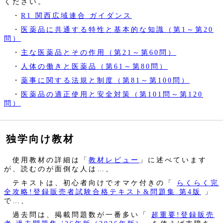
ください。
・
R1 関西広域連合 ガイダンス
・
医薬品に共通する特性と基本的な知識（第1～第20
問）
・
主な医薬品とその作用（第21～第60問）
・
人体の働きと医薬品（第61～第80問）
・
薬事に関する法規と制度（第81～第100問）
・
医薬品の適正使用と安全対策（第101問～第120
問）
独学向け教材
使用教材の詳細は「
教材レビュー
」に述べています
が、読むのが面倒な人は…、
テキストは、初心者向けでオマケ付きの「
らくらく完
全攻略!登録販売者試験合格テキスト&問題集 第4版
」
で…、
過去問は、掲載問題数が一番多い「
超重要!登録販売