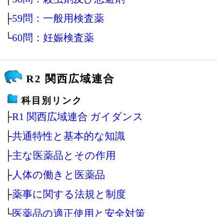
├
59問：一般用検査薬
└
60問：妊娠検査薬
R2 関西広域連合
科目別リンク
├
R1 関西広域連合 ガイダンス
├
共通特性と基本的な知識
├
主な医薬品とその作用
├
人体の働きと医薬品
├
薬事に関する法規と制度
└
医薬品の適正使用と安全対策