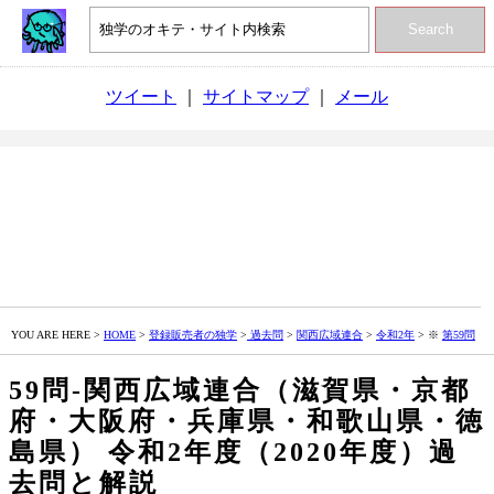
Search
ツイート
｜
サイトマップ
｜
メール
YOU ARE HERE >
HOME
>
登録販売者の独学
>
過去問
>
関西広域連合
>
令和2年
> ※
第59問
59問‐関西広域連合（滋賀県・京都
府・大阪府・兵庫県・和歌山県・徳
島県） 令和2年度（2020年度）過
去問と解説