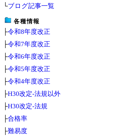
└
ブログ記事一覧
各種情報
├
令和8年度改正
├
令和7年度改正
├
令和6年度改正
├
令和5年度改正
├
令和4年度改正
├
H30改定‐法規以外
├
H30改定‐法規
├
合格率
├
難易度