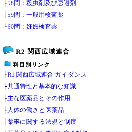
├
58問：殺虫剤及び忌避剤
├
59問：一般用検査薬
└
60問：妊娠検査薬
R2 関西広域連合
科目別リンク
├
R1 関西広域連合 ガイダンス
├
共通特性と基本的な知識
├
主な医薬品とその作用
├
人体の働きと医薬品
├
薬事に関する法規と制度