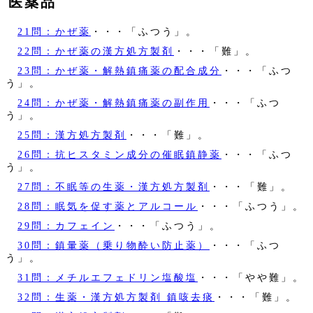
医薬品
21問：かぜ薬
・・・「ふつう」。
22問：かぜ薬の漢方処方製剤
・・・「難」。
23問：かぜ薬・解熱鎮痛薬の配合成分
・・・「ふつ
う」。
24問：かぜ薬・解熱鎮痛薬の副作用
・・・「ふつ
う」。
25問：漢方処方製剤
・・・「難」。
26問：抗ヒスタミン成分の催眠鎮静薬
・・・「ふつ
う」。
27問：不眠等の生薬・漢方処方製剤
・・・「難」。
28問：眠気を促す薬とアルコール
・・・「ふつう」。
29問：カフェイン
・・・「ふつう」。
30問：鎮暈薬（乗り物酔い防止薬）
・・・「ふつ
う」。
31問：メチルエフェドリン塩酸塩
・・・「やや難」。
32問：生薬・漢方処方製剤 鎮咳去痰
・・・「難」。