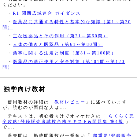
ください。
・
R1 関西広域連合 ガイダンス
・
医薬品に共通する特性と基本的な知識（第1～第20
問）
・
主な医薬品とその作用（第21～第60問）
・
人体の働きと医薬品（第61～第80問）
・
薬事に関する法規と制度（第81～第100問）
・
医薬品の適正使用と安全対策（第101問～第120
問）
独学向け教材
使用教材の詳細は「
教材レビュー
」に述べています
が、読むのが面倒な人は…、
テキストは、初心者向けでオマケ付きの「
らくらく完
全攻略!登録販売者試験合格テキスト&問題集 第4版
」
で…、
過去問は、掲載問題数が一番多い「
超重要!登録販売