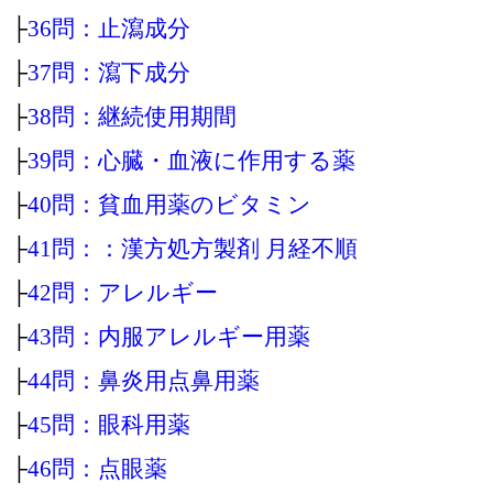
├
36問：止瀉成分
├
37問：瀉下成分
├
38問：継続使用期間
├
39問：心臓・血液に作用する薬
├
40問：貧血用薬のビタミン
├
41問：：漢方処方製剤 月経不順
├
42問：アレルギー
├
43問：内服アレルギー用薬
├
44問：鼻炎用点鼻用薬
├
45問：眼科用薬
├
46問：点眼薬