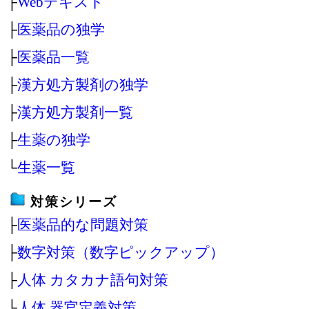
├
Webテキスト
├
医薬品の独学
├
医薬品一覧
├
漢方処方製剤の独学
├
漢方処方製剤一覧
├
生薬の独学
└
生薬一覧
対策シリーズ
├
医薬品的な問題対策
├
数字対策（数字ピックアップ）
├
人体 カタカナ語句対策
└
人体 器官定義対策