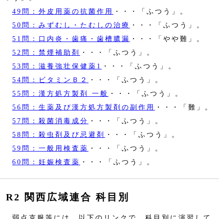
49問：外皮用薬の抗菌作用
・・・「ふつう」。
50問：みずむし・たむしの治療
・・・「ふつう」。
51問：口内炎・歯痛・歯槽膿漏
・・・「やや難」。
52問：禁煙補助剤
・・・「ふつう」。
53問：滋養強壮保健薬1
・・・「ふつう」。
54問：ビタミンＢ２
・・・「ふつう」。
55問：漢方処方製剤 一般
・・・「ふつう」。
56問：生薬及び漢方処方製剤の副作用
・・・「難」。
57問：殺菌消毒成分
・・・「ふつう」。
58問：殺虫剤及び忌避剤
・・・「ふつう」。
59問：一般用検査薬
・・・「ふつう」。
60問：妊娠検査薬
・・・「ふつう」。
R2 関西広域連合 科目別
弱点克服等には、以下のリンクで、科目別に演習して