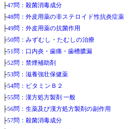
├
47問：殺菌消毒成分
├
48問：外皮用薬の非ステロイド性抗炎症薬
├
49問：外皮用薬の抗菌作用
├
50問：みずむし・たむしの治療
├
51問：口内炎・歯痛・歯槽膿漏
├
52問：禁煙補助剤
├
53問：滋養強壮保健薬
├
54問：ビタミンＢ２
├
55問：漢方処方製剤 一般
├
56問：生薬及び漢方処方製剤の副作用
├
57問：殺菌消毒成分