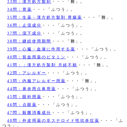
33問：漢方処方製剤
・・・「難」。
34問：胃薬
・・・「ふつう」。
35問：生薬・漢方処方製剤 胃腸薬
・・・「難」。
36問：止瀉成分
・・・「ふつう」。
37問：瀉下成分
・・・「ふつう」。
38問：継続使用期間
・・・「難」。
39問：心臓・血液に作用する薬
・・・「ふつう」。
40問：貧血用薬のビタミン
・・・「ふつう」。
41問：：漢方処方製剤 月経不順
・・・「難」。
42問：アレルギー
・・・「ふつう」。
43問：内服アレルギー用薬
・・・「難」。
44問：鼻炎用点鼻用薬
・・・「ふつう」。
45問：眼科用薬
・・・「ふつう」。
46問：点眼薬
・・・「ふつう」。
47問：殺菌消毒成分
・・・「ふつう」。
48問：外皮用薬の非ステロイド性抗炎症薬
・・・「ふ
つう」。