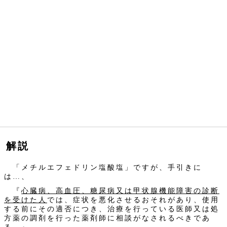
解説
「メチルエフェドリン塩酸塩」ですが、手引きに
は…、
『
心臓病、高血圧、糖尿病又は甲状腺機能障害の診断
を受けた人
では、症状を悪化させるおそれがあり、使用
する前にその適否につき、治療を行っている医師又は処
方薬の調剤を行った薬剤師に相談がなされるべきであ
る。』