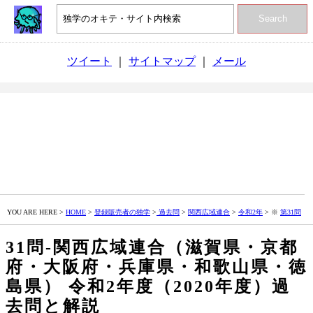
Search
ツイート
｜
サイトマップ
｜
メール
YOU ARE HERE >
HOME
>
登録販売者の独学
>
過去問
>
関西広域連合
>
令和2年
> ※
第31問
31問‐関西広域連合（滋賀県・京都
府・大阪府・兵庫県・和歌山県・徳
島県） 令和2年度（2020年度）過
去問と解説