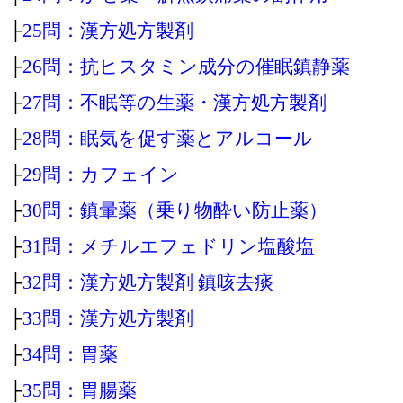
├
25問：漢方処方製剤
├
26問：抗ヒスタミン成分の催眠鎮静薬
├
27問：不眠等の生薬・漢方処方製剤
├
28問：眠気を促す薬とアルコール
├
29問：カフェイン
├
30問：鎮暈薬（乗り物酔い防止薬）
├
31問：メチルエフェドリン塩酸塩
├
32問：漢方処方製剤 鎮咳去痰
├
33問：漢方処方製剤
├
34問：胃薬
├
35問：胃腸薬