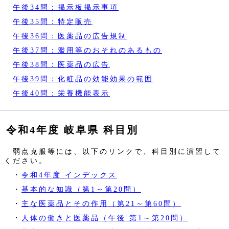
午後34問：掲示板掲示事項
午後35問：特定販売
午後36問：医薬品の広告規制
午後37問：濫用等のおそれのあるもの
午後38問：医薬品の広告
午後39問：化粧品の効能効果の範囲
午後40問：栄養機能表示
令和4年度 岐阜県 科目別
弱点克服等には、以下のリンクで、科目別に演習して
ください。
・
令和4年度 インデックス
・
基本的な知識（第1～第20問）
・
主な医薬品とその作用（第21～第60問）
・
人体の働きと医薬品（午後 第1～第20問）