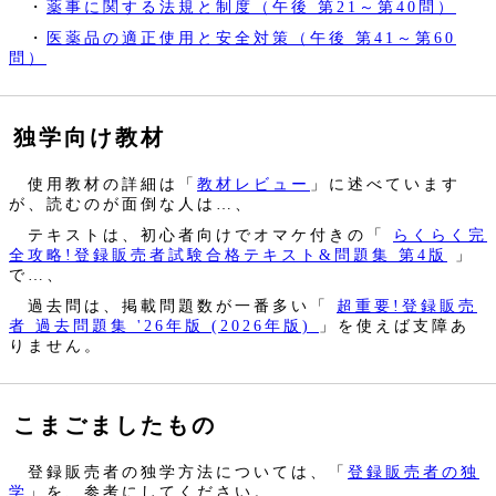
・
薬事に関する法規と制度（午後 第21～第40問）
・
医薬品の適正使用と安全対策（午後 第41～第60
問）
独学向け教材
使用教材の詳細は「
教材レビュー
」に述べています
が、読むのが面倒な人は…、
テキストは、初心者向けでオマケ付きの「
らくらく完
全攻略!登録販売者試験合格テキスト&問題集 第4版
」
で…、
過去問は、掲載問題数が一番多い「
超重要!登録販売
者 過去問題集 '26年版 (2026年版)
」を使えば支障あ
りません。
こまごましたもの
登録販売者の独学方法については、「
登録販売者の独
学
」を、参考にしてください。