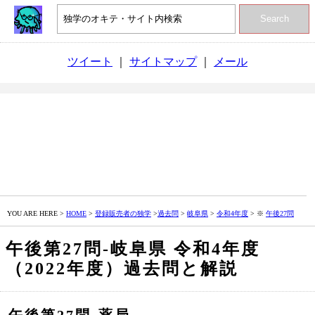
Search
ツイート
｜
サイトマップ
｜
メール
YOU ARE HERE >
HOME
>
登録販売者の独学
>
過去問
>
岐阜県
>
令和4年度
> ※
午後27問
午後第27問‐岐阜県 令和4年度
（2022年度）過去問と解説