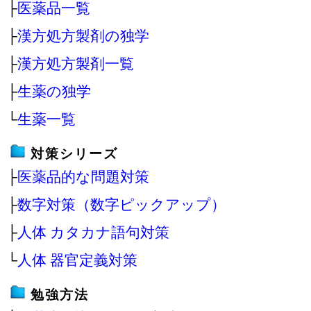
├
医薬品一覧
├
漢方処方製剤の独学
├
漢方処方製剤一覧
├
生薬の独学
└
生薬一覧
対策シリーズ
├
医薬品的な問題対策
├
数字対策（数字ピックアップ）
├
人体 カタカナ語句対策
└
人体 器官定義対策
勉強方法