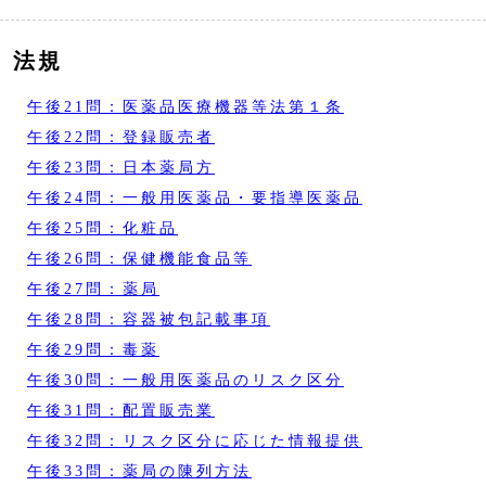
法規
午後21問：医薬品医療機器等法第１条
午後22問：登録販売者
午後23問：日本薬局方
午後24問：一般用医薬品・要指導医薬品
午後25問：化粧品
午後26問：保健機能食品等
午後27問：薬局
午後28問：容器被包記載事項
午後29問：毒薬
午後30問：一般用医薬品のリスク区分
午後31問：配置販売業
午後32問：リスク区分に応じた情報提供
午後33問：薬局の陳列方法