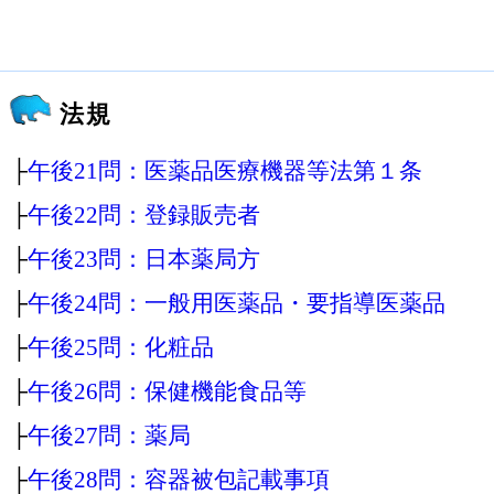
法規
├
午後21問：医薬品医療機器等法第１条
├
午後22問：登録販売者
├
午後23問：日本薬局方
├
午後24問：一般用医薬品・要指導医薬品
├
午後25問：化粧品
├
午後26問：保健機能食品等
├
午後27問：薬局
├
午後28問：容器被包記載事項