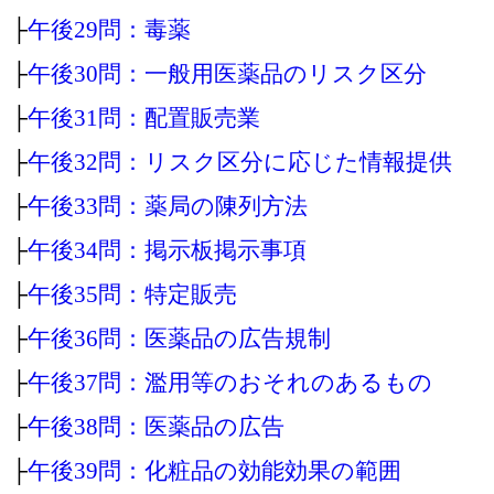
├
午後29問：毒薬
├
午後30問：一般用医薬品のリスク区分
├
午後31問：配置販売業
├
午後32問：リスク区分に応じた情報提供
├
午後33問：薬局の陳列方法
├
午後34問：掲示板掲示事項
├
午後35問：特定販売
├
午後36問：医薬品の広告規制
├
午後37問：濫用等のおそれのあるもの
├
午後38問：医薬品の広告
├
午後39問：化粧品の効能効果の範囲