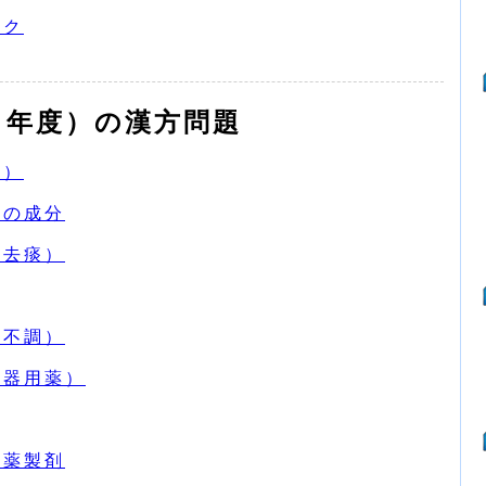
ンク
２年度）の漢方問題
痛）
その成分
咳去痰）
の不調）
尿器用薬）
生薬製剤