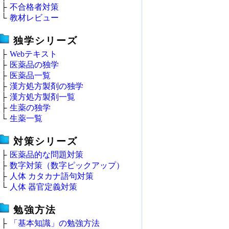
├
不合格者対策
└
教材レビュー
独学シリーズ
├
Webテキスト
├
医薬品の独学
├
医薬品一覧
├
漢方処方製剤の独学
├
漢方処方製剤一覧
├
生薬の独学
└
生薬一覧
対策シリーズ
├
医薬品的な問題対策
├
数字対策（数字ピックアップ）
├
人体 カタカナ語句対策
└
人体 器官定義対策
勉強方法
├
「基本知識」の勉強方法