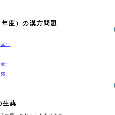
１年度）の漢方問題
痛）
の薬）
人薬）
の薬）
の生薬