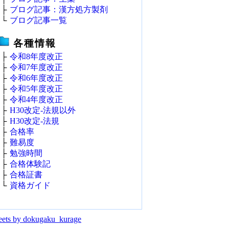
├
ブログ記事：漢方処方製剤
└
ブログ記事一覧
各種情報
├
令和8年度改正
├
令和7年度改正
├
令和6年度改正
├
令和5年度改正
├
令和4年度改正
├
H30改定‐法規以外
├
H30改定‐法規
├
合格率
├
難易度
├
勉強時間
├
合格体験記
├
合格証書
└
資格ガイド
ets by dokugaku_kurage