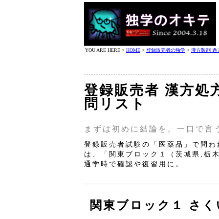
YOU ARE HERE >
HOME
>
登録販売者の独学
>
漢方製剤 過
登録販売者 漢方処
問リスト
まずは初めに結論を。一口で言
登録販売者試験の「医薬品」で問わ
は、「関東ブロック１（茨城県,栃
通学時で確認や復習用に。
関東ブロック１ さく