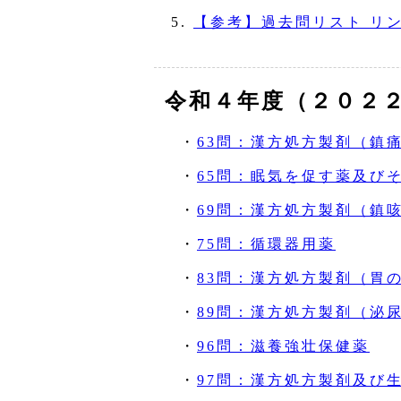
【参考】過去問リスト リ
令和４年度（２０２
・
63問：漢方処方製剤（鎮
・
65問：眠気を促す薬及び
・
69問：漢方処方製剤（鎮
・
75問：循環器用薬
・
83問：漢方処方製剤（胃
・
89問：漢方処方製剤（泌
・
96問：滋養強壮保健薬
・
97問：漢方処方製剤及び