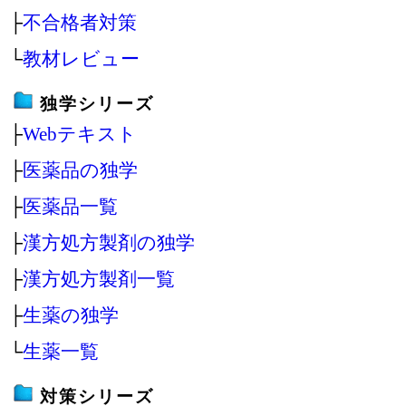
├
不合格者対策
└
教材レビュー
独学シリーズ
├
Webテキスト
├
医薬品の独学
├
医薬品一覧
├
漢方処方製剤の独学
├
漢方処方製剤一覧
├
生薬の独学
└
生薬一覧
対策シリーズ