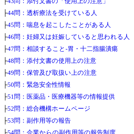
├
43問：添付文書の「使用上の注意」
├
44問：透析療法を受けている人
├
45問：喘息を起こしたことがある人
├
46問：妊婦又は妊娠していると思われる人
├
47問：相談すること‐胃・十二指腸潰瘍
├
48問：添付文書の使用上の注意
├
49問：保管及び取扱い上の注意
├
50問：緊急安全性情報
├
51問：医薬品・医療機器等の情報提供
├
52問：総合機構ホームページ
├
53問：副作用等の報告
├
54問：企業からの副作用等の報告制度