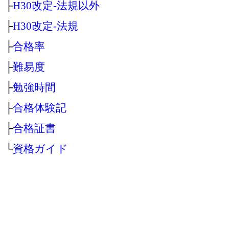
├
H30改定‐法規以外
├
H30改定‐法規
├
合格率
├
難易度
├
勉強時間
├
合格体験記
├
合格証書
└
資格ガイド