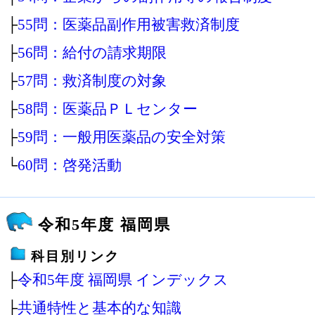
├
55問：医薬品副作用被害救済制度
├
56問：給付の請求期限
├
57問：救済制度の対象
├
58問：医薬品ＰＬセンター
├
59問：一般用医薬品の安全対策
└
60問：啓発活動
令和5年度 福岡県
科目別リンク
├
令和5年度 福岡県 インデックス
├
共通特性と基本的な知識