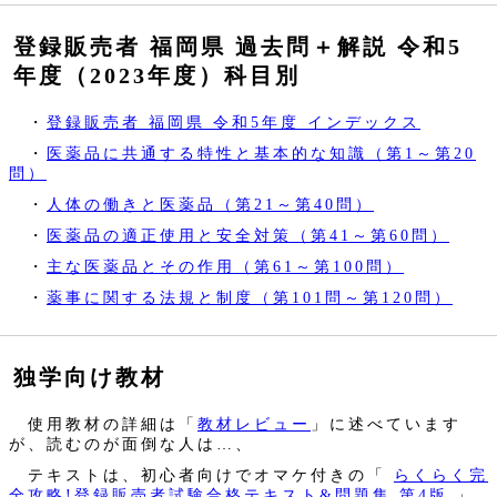
登録販売者 福岡県 過去問＋解説 令和5
年度（2023年度）科目別
・
登録販売者 福岡県 令和5年度 インデックス
・
医薬品に共通する特性と基本的な知識（第1～第20
問）
・
人体の働きと医薬品（第21～第40問）
・
医薬品の適正使用と安全対策（第41～第60問）
・
主な医薬品とその作用（第61～第100問）
・
薬事に関する法規と制度（第101問～第120問）
独学向け教材
使用教材の詳細は「
教材レビュー
」に述べています
が、読むのが面倒な人は…、
テキストは、初心者向けでオマケ付きの「
らくらく完
全攻略!登録販売者試験合格テキスト&問題集 第4版
」