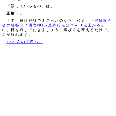
「誤っているもの」は、
正解：3
さて、最終解答でミスったのなら、必ず、「
登録販売
者の解答は２回念押し‐最終得点は２～３点上がる
」
に、目を通しておきましょう。選び方を変えるだけで、
点が取れます。
>>> 次の問題へ。