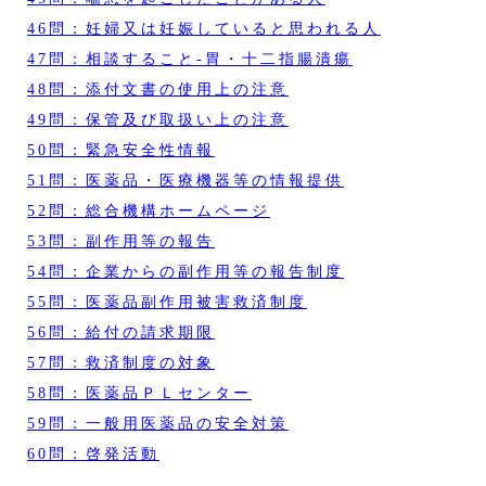
46問：妊婦又は妊娠していると思われる人
47問：相談すること‐胃・十二指腸潰瘍
48問：添付文書の使用上の注意
49問：保管及び取扱い上の注意
50問：緊急安全性情報
51問：医薬品・医療機器等の情報提供
52問：総合機構ホームページ
53問：副作用等の報告
54問：企業からの副作用等の報告制度
55問：医薬品副作用被害救済制度
56問：給付の請求期限
57問：救済制度の対象
58問：医薬品ＰＬセンター
59問：一般用医薬品の安全対策
60問：啓発活動