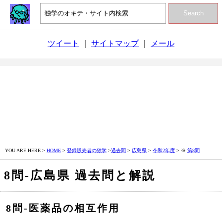
Search
ツイート
｜
サイトマップ
｜
メール
YOU ARE HERE >
HOME
>
登録販売者の独学
>
過去問
>
広島県
>
令和2年度
> ※
第8問
8問‐広島県 過去問と解説
8問‐医薬品の相互作用