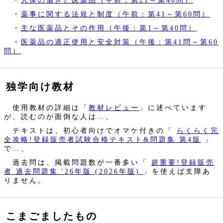
・
薬事に関する法規と制度（午前：第41～第60問）
・
主な医薬品とその作用（午後：第1～第40問）
・
医薬品の適正使用と安全対策（午後：第41問～第60
問）
独学向け教材
使用教材の詳細は「
教材レビュー
」に述べています
が、読むのが面倒な人は…、
テキストは、初心者向けでオマケ付きの「
らくらく完
全攻略!登録販売者試験合格テキスト&問題集 第4版
」
で…、
過去問は、掲載問題数が一番多い「
超重要!登録販売
者 過去問題集 '26年版 (2026年版)
」を使えば支障あ
りません。
こまごましたもの