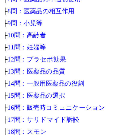
├
8問：医薬品の相互作用
├
9問：小児等
├
10問：高齢者
├
11問：妊婦等
├
12問：プラセボ効果
├
13問：医薬品の品質
├
14問：一般用医薬品の役割
├
15問：医薬品の選択
├
16問：販売時コミュニケーション
├
17問：サリドマイド訴訟
├
18問：スモン