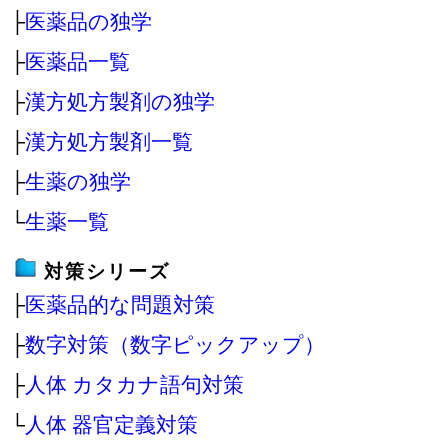
├
医薬品の独学
├
医薬品一覧
├
漢方処方製剤の独学
├
漢方処方製剤一覧
├
生薬の独学
└
生薬一覧
対策シリーズ
├
医薬品的な問題対策
├
数字対策（数字ピックアップ）
├
人体 カタカナ語句対策
└
人体 器官定義対策