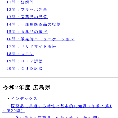
11問：妊婦等
12問：プラセボ効果
13問：医薬品の品質
14問：一般用医薬品の役割
15問：医薬品の選択
16問：販売時コミュニケーション
17問：サリドマイド訴訟
18問：スモン
19問：ＨＩＶ訴訟
20問：ＣＪＤ訴訟
令和2年度 広島県
・
インデックス
・
医薬品に共通する特性と基本的な知識（午前：第1
～第20問）
・
人体の働きと医薬品（午前：第21～第40問）