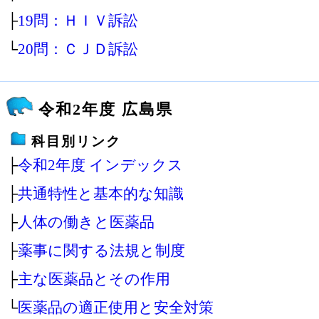
├
19問：ＨＩＶ訴訟
└
20問：ＣＪＤ訴訟
令和2年度 広島県
科目別リンク
├
令和2年度 インデックス
├
共通特性と基本的な知識
├
人体の働きと医薬品
├
薬事に関する法規と制度
├
主な医薬品とその作用
└
医薬品の適正使用と安全対策