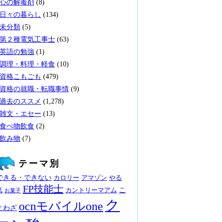
心の解毒剤
(8)
日々の暮らし
(134)
未分類
(5)
第２種電気工事士
(63)
英語の勉強
(1)
調理・料理・軽食
(10)
資格こもごも
(479)
資格の就職・転職事情
(9)
過去のススメ
(1,278)
雑文・エセー
(13)
食べ物飲食
(2)
飲み物
(7)
テーマ別
できる・できない
カロリー
アマゾン
やる
FP技能士
こ
気
カントリーマアム
お菓子
ク
ocnモバイルone
とわざ