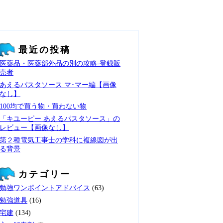
最近の投稿
医薬品・医薬部外品の別の攻略‐登録販
売者
あえるパスタソース マ･マー編【画像
なし】
100均で買う物・買わない物
「キユーピー あえるパスタソース」の
レビュー【画像なし】
第２種電気工事士の学科に複線図が出
る背景
カテゴリー
勉強ワンポイントアドバイス
(63)
勉強道具
(16)
宅建
(134)