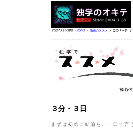
YOU ARE HERE >
HOME
＞
過去のススメ
＞
このページ
（
３分・３日
まずは初めに結論を。一口で言