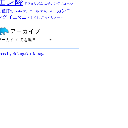
エン酸
アフォリズム
エチレングリコール
カンニ
お値打ち
brita
アルコール
エネルギー
ング
イエダニ
ぐじぐじ
ざっくりノート
アーカイブ
アーカイブ
ets by dokugaku_kurage