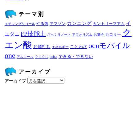
テーマ別
カンニング
イ
やる気
アマゾン
カントリーマアム
エチレングリコール
ク
FP技能士
エダニ
カロリー
ざっくりノート
アフォリズム
お菓子
エン酸
ocnモバイル
お値打ち
ことわざ
エネルギー
one
できる・できない
brita
アルコール
ぐじぐじ
アーカイブ
アーカイブ