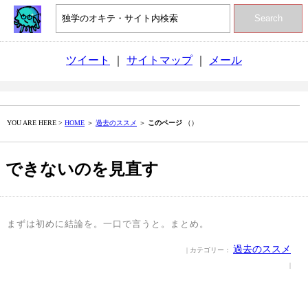
Search
ツイート
｜
サイトマップ
｜
メール
YOU ARE HERE >
HOME
＞
過去のススメ
＞
このページ
（）
できないのを見直す
まずは初めに結論を。一口で言うと。まとめ。
過去のススメ
| カテゴリー：
|