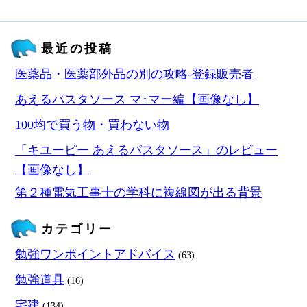
最近の投稿
医薬品・医薬部外品の別の攻略‐登録販売者
あえるパスタソース マ･マー編【画像なし】
100均で買う物・買わない物
「キユーピー あえるパスタソース」のレビュー
【画像なし】
第２種電気工事士の学科に複線図が出る背景
カテゴリー
勉強ワンポイントアドバイス
(63)
勉強道具
(16)
宅建
(134)