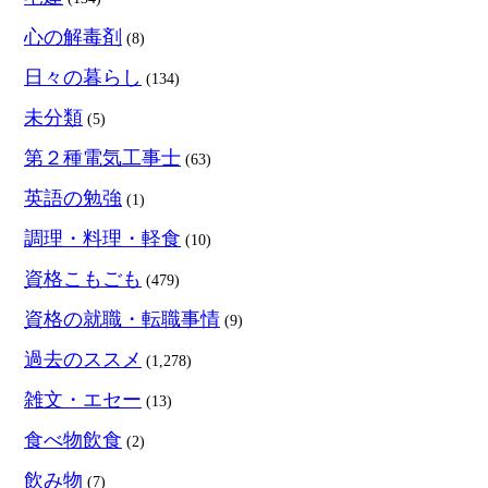
心の解毒剤
(8)
日々の暮らし
(134)
未分類
(5)
第２種電気工事士
(63)
英語の勉強
(1)
調理・料理・軽食
(10)
資格こもごも
(479)
資格の就職・転職事情
(9)
過去のススメ
(1,278)
雑文・エセー
(13)
食べ物飲食
(2)
飲み物
(7)