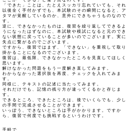
「できた」ことは、たとえスッカリ忘れていても、それ
以後全く手付かずでも、本試験のその瞬間になると、ア
タマが覚醒しているのか、意外にできちゃうものなので
す。
逆に、できなかったものは、復習を繰り返してできるよ
うになったはずなのに、本試験や模試になると元のでき
ない状態に戻っていることが多いのでございます。実に
失点に繋がるのでございます。
ですから、復習ではまず、「できない」を重視して取り
掛かることになるのでございます。
復習は、最低限、できなかったところを見直してほしく
思います。
解けなかった問題をもう一度解き直してみます。
わからなかった選択肢を再度、チェックを入れてみま
す。
同様に、テキストの記述に当たってみます。
それだけでも、記憶の残り方が違ってくるかと存じま
す。
できるところ、できたところは、後でいくらでも、少し
の手間で完成させることができます。
いっぽう、できないところは手がかかります。ですか
ら、復習で何度でも挑戦するというわけです。
手軽で