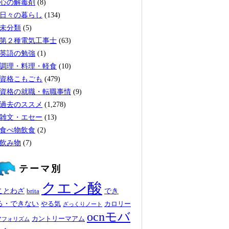
心の解毒剤
(8)
日々の暮らし
(134)
未分類
(5)
第２種電気工事士
(63)
英語の勉強
(1)
調理・料理・軽食
(10)
資格こもごも
(479)
資格の就職・転職事情
(9)
過去のススメ
(1,278)
雑文・エセー
(13)
食べ物飲食
(2)
飲み物
(7)
テーマ別
クエン酸
ことわざ
でき
brita
る・できない
やる気
カロリー
ざっくりノート
ocnモバ
カントリーマアム
アフォリズム