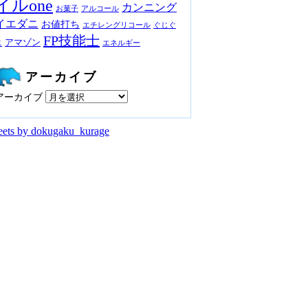
イルone
カンニング
お菓子
アルコール
イエダニ
お値打ち
エチレングリコール
ぐじぐ
FP技能士
アマゾン
じ
エネルギー
アーカイブ
アーカイブ
ets by dokugaku_kurage