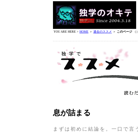
YOU ARE HERE >
HOME
＞
過去のススメ
＞
このページ
（
息が詰まる
まずは初めに結論を。一口で言