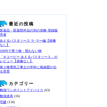
最近の投稿
医薬品・医薬部外品の別の攻略‐登録販
売者
あえるパスタソース マ･マー編【画像
なし】
100均で買う物・買わない物
「キユーピー あえるパスタソース」の
レビュー【画像なし】
第２種電気工事士の学科に複線図が出
る背景
カテゴリー
勉強ワンポイントアドバイス
(63)
勉強道具
(16)
宅建
(134)