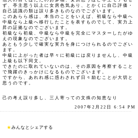
ず、亭主思う以上に女房色気あり、とかくに自己評価・
自己認識の類は誤り多きものなのでございます。
このあらら感は、本当のことをいえば、初級なら中級へ
中級なら上級へ移行したことを表すものでして、実力上
昇の証拠なのでございます。
初級なら初級、中級なら中級を完全にマスターしたがゆ
えの現象なのでございます。
あともう少しで確実な実力を身につけられるのでござい
ます。
中級に上がった者は早々に初級には戻りませんし、中級
上級も以下同文。
できたのに取れていないのは、その原因を考察すること
で飛躍のきっかけになるものでございます。
ですから、あれれ感に惑わされず日々励むことが大切と
思うのです。
己の考え誤り多し、三人寄っての文殊の知恵なり
2007年2月22日 6:54 PM
★
みんなとシェアする