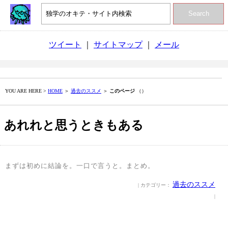
Search
ツイート
｜
サイトマップ
｜
メール
YOU ARE HERE >
HOME
＞
過去のススメ
＞
このページ
（）
あれれと思うときもある
まずは初めに結論を。一口で言うと。まとめ。
過去のススメ
| カテゴリー：
|