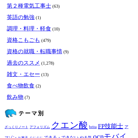
第２種電気工事士
(63)
英語の勉強
(1)
調理・料理・軽食
(10)
資格こもごも
(479)
資格の就職・転職事情
(9)
過去のススメ
(1,278)
雑文・エセー
(13)
食べ物飲食
(2)
飲み物
(7)
テーマ別
クエン酸
FP技能士
brita
ア
ざっくりノート
アフォリズム
ocnモバイ
できる・できない
マゾン
やる気
お菓子
ぐじぐじ