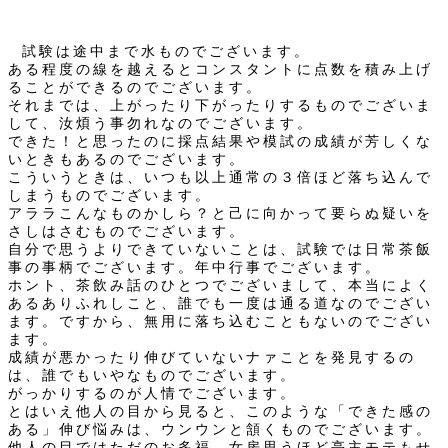
試験は途中まで水ものでございます。
ある程度の線を越えるとコンスタントに点数を積み上げ
ることができるのでございます。
それまでは、上がったり下がったりするものでございま
して、汝煩う事勿れなのでございます。
できた！と思ったのに採点結果や模試の成績が芳しくな
いときもあるのでございます。
こういうときは、いつも以上通常の３倍ほど落ち込んで
しまうものでございます。
アララこんなものかしら？と己に向かって要らぬ疑いを
さしはさむものでございます。
自分で思うよりできていないことは、試験では日常茶飯
事の事柄でございます。年中行事でございます。
ホント、茶飲み話のひとつでございまして、本当によく
あるありふれしこと、誰でも一度は通る道なのでござい
ます。ですから、無用に落ち込むこともないのでござい
ます。
成績が悪かったり伸びていないナァことを発見するの
は、誰でもいやなものでございます。
がっかりするのが人情でございます。
とはいえ他人の目から見ると、このような「できた感の
ある」伸び悩みは、ウンウンと頷くものでございます。
他人の目ではただのお多福、女房思うほど亭主モテもせ