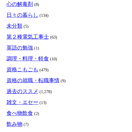
心の解毒剤
(8)
日々の暮らし
(134)
未分類
(5)
第２種電気工事士
(63)
英語の勉強
(1)
調理・料理・軽食
(10)
資格こもごも
(479)
資格の就職・転職事情
(9)
過去のススメ
(1,278)
雑文・エセー
(13)
食べ物飲食
(2)
飲み物
(7)