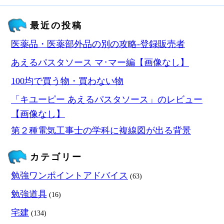
最近の投稿
医薬品・医薬部外品の別の攻略‐登録販売者
あえるパスタソース マ･マー編【画像なし】
100均で買う物・買わない物
「キユーピー あえるパスタソース」のレビュー
【画像なし】
第２種電気工事士の学科に複線図が出る背景
カテゴリー
勉強ワンポイントアドバイス
(63)
勉強道具
(16)
宅建
(134)