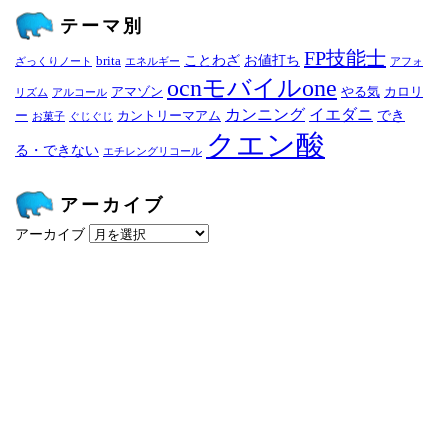
テーマ別
FP技能士
ことわざ
お値打ち
brita
ざっくりノート
エネルギー
アフォ
ocnモバイルone
アマゾン
やる気
カロリ
リズム
アルコール
カンニング
イエダニ
でき
ー
カントリーマアム
お菓子
ぐじぐじ
クエン酸
る・できない
エチレングリコール
アーカイブ
アーカイブ