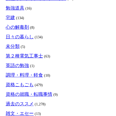
勉強道具
(16)
宅建
(134)
心の解毒剤
(8)
日々の暮らし
(134)
未分類
(5)
第２種電気工事士
(63)
英語の勉強
(1)
調理・料理・軽食
(10)
資格こもごも
(479)
資格の就職・転職事情
(9)
過去のススメ
(1,278)
雑文・エセー
(13)