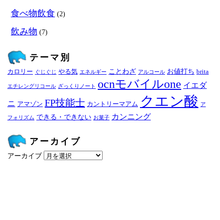
食べ物飲食
(2)
飲み物
(7)
テーマ別
ことわざ
お値打ち
カロリー
やる気
brita
ぐじぐじ
エネルギー
アルコール
ocnモバイルone
イエダ
エチレングリコール
ざっくりノート
クエン酸
FP技能士
ニ
アマゾン
カントリーマアム
ア
カンニング
できる・できない
フォリズム
お菓子
アーカイブ
アーカイブ