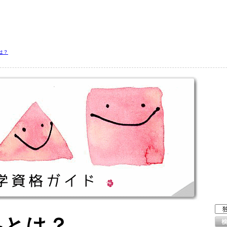
は？
格とは？