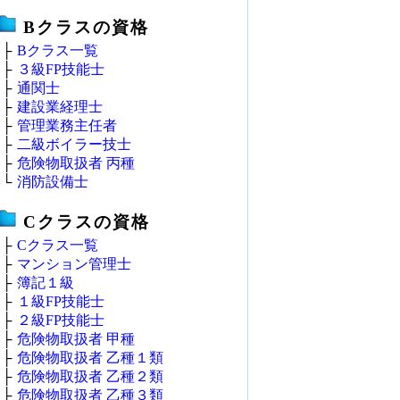
Bクラスの資格
├
Bクラス一覧
├
３級FP技能士
├
通関士
├
建設業経理士
├
管理業務主任者
├
二級ボイラー技士
├
危険物取扱者 丙種
└
消防設備士
Cクラスの資格
├
Cクラス一覧
├
マンション管理士
├
簿記１級
├
１級FP技能士
├
２級FP技能士
├
危険物取扱者 甲種
├
危険物取扱者 乙種１類
├
危険物取扱者 乙種２類
├
危険物取扱者 乙種３類