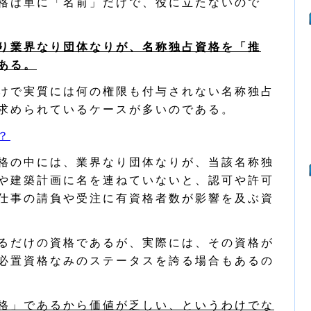
格は単に「名前」だけで、役に立たないので
り業界なり団体なりが、名称独占資格を「推
ある。
けで実質には何の権限も付与されない名称独占
求められているケースが多いのである。
？
格の中には、業界なり団体なりが、当該名称独
や建築計画に名を連ねていないと、認可や許可
仕事の請負や受注に有資格者数が影響を及ぶ資
るだけの資格であるが、実際には、その資格が
必置資格なみのステータスを誇る場合もあるの
格」であるから価値が乏しい、というわけでな