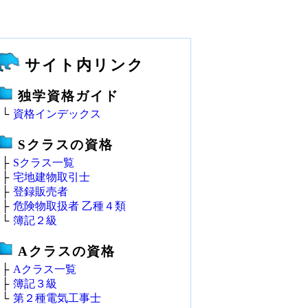
サイト内リンク
独学資格ガイド
└
資格インデックス
Sクラスの資格
├
Sクラス一覧
├
宅地建物取引士
├
登録販売者
├
危険物取扱者 乙種４類
└
簿記２級
Aクラスの資格
├
Aクラス一覧
├
簿記３級
└
第２種電気工事士