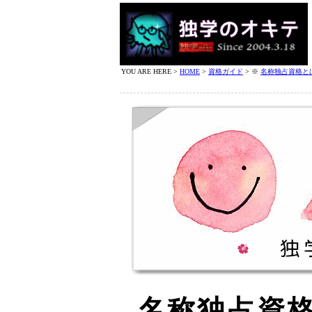
YOU ARE HERE >
HOME
>
資格ガイド
> ※
名称独占資格と
名称独占資