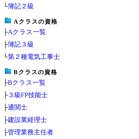
└
簿記２級
Aクラスの資格
├
Aクラス一覧
├
簿記３級
└
第２種電気工事士
Bクラスの資格
├
Bクラス一覧
├
３級FP技能士
├
通関士
├
建設業経理士
├
管理業務主任者