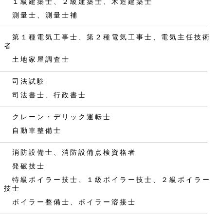
１級建築士、２級建築士、木造建築士
測量士、測量士補
第１種電気工事士、第２種電気工事士、電気主任技術
者
土地家屋調査士
司法試験
司法書士、行政書士
クレーン・デリック運転士
自動車整備士
消防設備士、消防設備点検資格者
発破技士
特級ボイラー技士、１級ボイラー技士、２級ボイラー
技士
ボイラー整備士、ボイラー溶接士