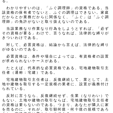
る。
わかりやすいのは、「ふぐ調理師」の資格である。当
該資格の保有者でないと、ふぐの調理はできない。家庭
だからとか業務だからに関係なく、「ふぐ」は「ふぐ調
理師」の免許がないと取り扱えないのである。
当該業務なり作業なり行為をしようとすれば、「必ず
その資格が要る」わけで、言うなれば、法律的な縛りが
きついわけである。
対して、必置資格は、結論から言えば、法律的な縛り
がゆるいのである。
必置資格は、条件や場合によっては、有資格者の設置
が求められないケースがある。
たとえば、代表的な必置資格である、宅地建物取引主
任者（通称：宅建）である。
宅地建物取引主任者は、反復継続して、業として、土
地や建物を取引する一定規模の業者に、設置が義務付け
られている。
反対に言うなら、反復継続せず、生業（なりわい）で
もない、土地や建物の取引ならば、宅地建物取引主任者
の資格は要らないのである。つまり、あなたが隣人に家
を売るのに、それが、取引額何億・何十億の規模であろ