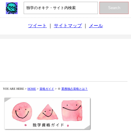
Search
ツイート
｜
サイトマップ
｜
メール
YOU ARE HERE >
HOME
>
資格ガイド
> ※
業務独占資格とは？