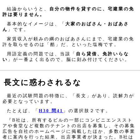
結論からいうと、
自分の物件を貸すのに、宅建業の免
許は要りません。
基本的なイメージは、「
大家のおばさん・おばあさ
ん
」です。
家賃収入が頼みの綱のおばあさんにまで、宅建業の免
許を取らせるのは「酷」だ、といった塩梅です。
用語定義の問題では、当該「
自ら貸借、免許いらな
い
」が一番よく出るので、脳に刻み付けてください。
長文に惑わされるな
最近の試験問題の特徴に、「長文」があり、読解力が
必要となっています。
たとえば、「
H30 問41
」の選択肢２です。
『B社は、所有するビルの一部にコンビニエンススト
アや食堂など複数のテナントの出店を募集し、その募集
広告を自社のホームページに掲載したほか、多数の事業
者に案内を行った結果、出店事業者が決まった。B社は