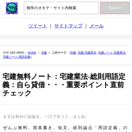
Search
ツイート
｜
サイトマップ
｜
メール
YOU ARE HERE >
HOME
＞
宅建
＞
このページ
（
宅建
,
宅建‐宅建業法
,
宅建ノート‐宅建業法
,
宅建ノート‐用語定義
）
宅建無料ノート：宅建業法‐総則用語定
義：自ら貸借・・・重要ポイント直前
チェック
まずは初めに結論を。一口で言うと。まとめ。
ぜんぶ無料。箇条書き。短文。総則論点「用語定義」の