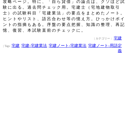
攻略ページ。特に、「自ら貸借」の論点は、クソほど試
験に出る。過去問チェック用。宅建士（宅地建物取引
士）の試験科目「宅建業法」の要点をまとめたノート。
ヒントやリスト、語呂合わせ等の憶え方。ひっかけポイ
ントの指摘もある。序盤の要点把握、知識の整理、再記
憶、復習、本試験直前のチェックに。
宅建
| カテゴリー：
宅建
宅建‐宅建業法
宅建ノート‐宅建業法
宅建ノート‐用語定
| Tags:
,
,
,
義