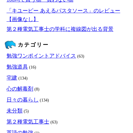
「キユーピー あえるパスタソース」のレビュー
【画像なし】
第２種電気工事士の学科に複線図が出る背景
カテゴリー
勉強ワンポイントアドバイス
(63)
勉強道具
(16)
宅建
(134)
心の解毒剤
(8)
日々の暮らし
(134)
未分類
(5)
第２種電気工事士
(63)
英語の勉強