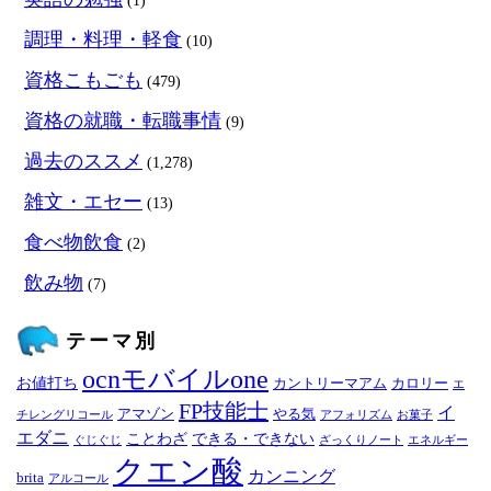
(1)
調理・料理・軽食
(10)
資格こもごも
(479)
資格の就職・転職事情
(9)
過去のススメ
(1,278)
雑文・エセー
(13)
食べ物飲食
(2)
飲み物
(7)
テーマ別
ocnモバイルone
お値打ち
カントリーマアム
カロリー
エ
FP技能士
イ
アマゾン
やる気
チレングリコール
アフォリズム
お菓子
エダニ
ことわざ
できる・できない
ぐじぐじ
ざっくりノート
エネルギー
クエン酸
カンニング
brita
アルコール