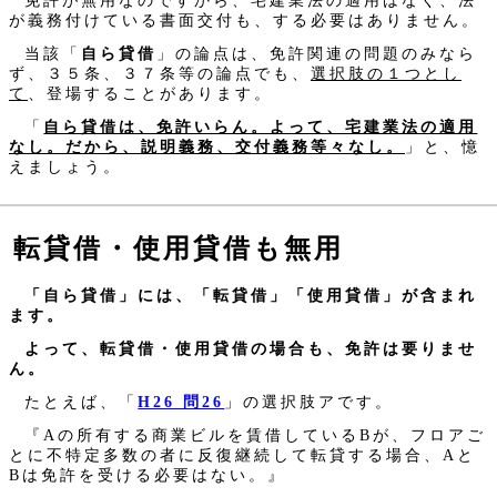
免許が無用なのですから、宅建業法の適用はなく、法
が義務付けている書面交付も、する必要はありません。
当該「
自ら貸借
」の論点は、免許関連の問題のみなら
ず、３５条、３７条等の論点でも、
選択肢の１つとし
て
、登場することがあります。
「
自ら貸借は、免許いらん。よって、宅建業法の適用
なし。だから、説明義務、交付義務等々なし。
」と、憶
えましょう。
転貸借・使用貸借も無用
「自ら貸借」には、「転貸借」「使用貸借」が含まれ
ます。
よって、転貸借・使用貸借の場合も、免許は要りませ
ん。
たとえば、「
H26 問26
」の選択肢アです。
『Aの所有する商業ビルを賃借しているBが、フロアご
とに不特定多数の者に反復継続して転貸する場合、Aと
Bは免許を受ける必要はない。』