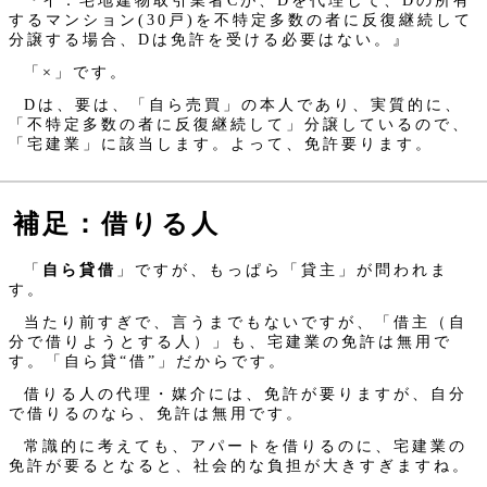
『イ：宅地建物取引業者Cが、Dを代理して、Dの所有
するマンション(30戸)を不特定多数の者に反復継続して
分譲する場合、Dは免許を受ける必要はない。』
「×」です。
Dは、要は、「自ら売買」の本人であり、実質的に、
「不特定多数の者に反復継続して」分譲しているので、
「宅建業」に該当します。よって、免許要ります。
補足：借りる人
「
自ら貸借
」ですが、もっぱら「貸主」が問われま
す。
当たり前すぎで、言うまでもないですが、「借主（自
分で借りようとする人）」も、宅建業の免許は無用で
す。「自ら貸“借”」だからです。
借りる人の代理・媒介には、免許が要りますが、自分
で借りるのなら、免許は無用です。
常識的に考えても、アパートを借りるのに、宅建業の
免許が要るとなると、社会的な負担が大きすぎますね。