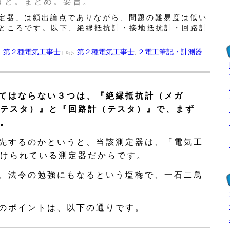
うと。まとめ。要旨。
定器」は頻出論点でありながら、問題の難易度は低い
”ところです。以下、絶縁抵抗計・接地抵抗計・回路計
第２種電気工事士
第２種電気工事士
２電工筆記・計測器
：
| Tags:
,
てはならない３つは、『絶縁抵抗計（メガ
テスタ）』と『回路計（テスタ）』で、まず
。
先するのかというと、当該測定器は、「電気工
けられている測定器だからです。
、法令の勉強にもなるという塩梅で、一石二鳥
のポイントは、以下の通りです。