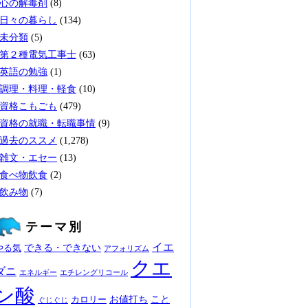
心の解毒剤
(8)
日々の暮らし
(134)
未分類
(5)
第２種電気工事士
(63)
英語の勉強
(1)
調理・料理・軽食
(10)
資格こもごも
(479)
資格の就職・転職事情
(9)
過去のススメ
(1,278)
雑文・エセー
(13)
食べ物飲食
(2)
飲み物
(7)
テーマ別
イエ
できる・できない
やる気
アフォリズム
クエ
ダニ
エネルギー
エチレングリコール
ン酸
お値打ち
こと
カロリー
ぐじぐじ