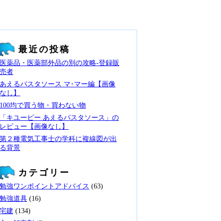
最近の投稿
医薬品・医薬部外品の別の攻略‐登録販
売者
あえるパスタソース マ･マー編【画像
なし】
100均で買う物・買わない物
「キユーピー あえるパスタソース」の
レビュー【画像なし】
第２種電気工事士の学科に複線図が出
る背景
カテゴリー
勉強ワンポイントアドバイス
(63)
勉強道具
(16)
宅建
(134)