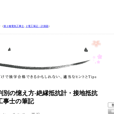
ジ
（
第２種電気工事士
,
２電工筆記・計測器
）
判別の憶え方‐絶縁抵抗計・接地抵抗
工事士の筆記