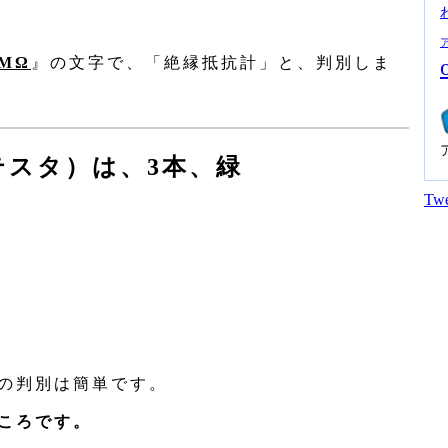
MΩ
』の文字で、「絶縁抵抗計」と、判別しま
テスタ）は、3本、緑
Twe
の判別は簡単です。
ころです。