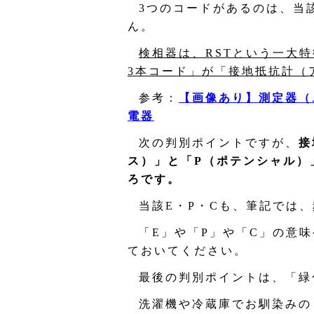
3つのコードがあるのは、当
ん。
検相器は、RSTという一大
3本コード」が「接地抵抗計（
参考：
【画像あり】測定器（
電器
次の判別ポイントですが、
接
ス）」と「P（ポテンシャル）
ろです。
当該E・P・Cも、筆記では
「E」や「P」や「C」の意
ておいてください。
最後の判別ポイントは、「緑
洗濯機や冷蔵庫でお馴染みの