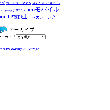
わざ
カントリーマアム
お菓子
ざっくりノート
ocnモバイル
アマゾン
アルコール
one
FP技能士
カンニング
brita
アーカイブ
アーカイブ
ets by dokugaku_kurage