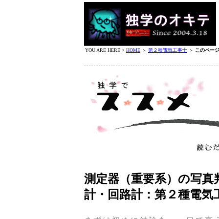
YOU ARE HERE >
HOME
＞
第２種電気工事士
＞
このペー
測定器（重要系）の写真
計・回路計：第２種電気