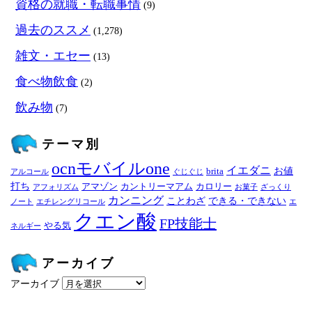
資格の就職・転職事情
(9)
過去のススメ
(1,278)
雑文・エセー
(13)
食べ物飲食
(2)
飲み物
(7)
テーマ別
ocnモバイルone
イエダニ
お値
brita
アルコール
ぐじぐじ
打ち
アマゾン
カントリーマアム
カロリー
アフォリズム
お菓子
ざっくり
カンニング
ことわざ
できる・できない
ノート
エチレングリコール
エ
クエン酸
FP技能士
やる気
ネルギー
アーカイブ
アーカイブ