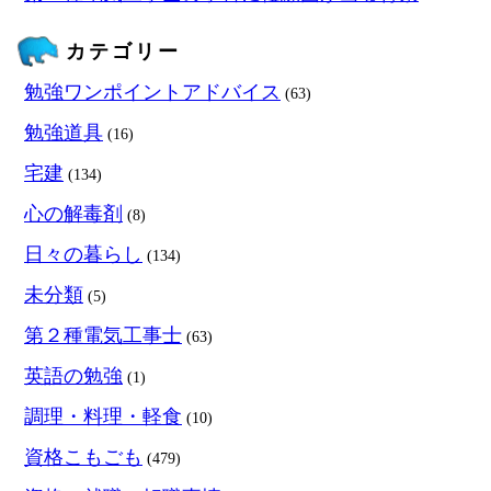
カテゴリー
勉強ワンポイントアドバイス
(63)
勉強道具
(16)
宅建
(134)
心の解毒剤
(8)
日々の暮らし
(134)
未分類
(5)
第２種電気工事士
(63)
英語の勉強
(1)
調理・料理・軽食
(10)
資格こもごも
(479)