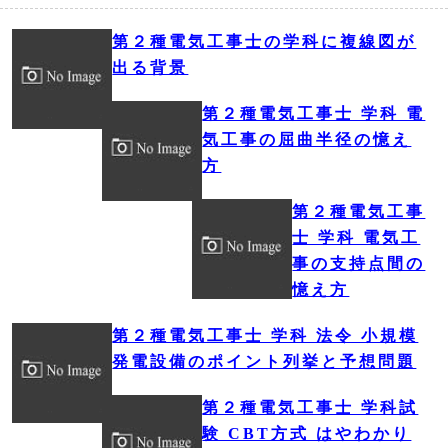
第２種電気工事士の学科に複線図が
出る背景
第２種電気工事士 学科 電
気工事の屈曲半径の憶え
方
第２種電気工事
士 学科 電気工
事の支持点間の
憶え方
第２種電気工事士 学科 法令 小規模
発電設備のポイント列挙と予想問題
第２種電気工事士 学科試
験 CBT方式 はやわかり