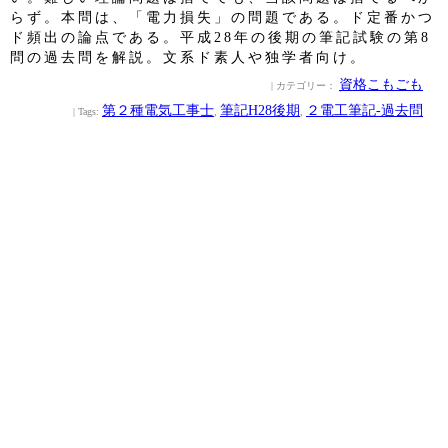
らず。本問は、「電力損失」の問題である。ド定番かつ
ド頻出の論点である。平成28年の後期の筆記試験の第8
問の過去問を解説。文系ド素人や独学者向け。
資格こもごも
| カテゴリー：
第２種電気工事士
筆記H28後期
２電工筆記‐過去問
| Tags:
,
,