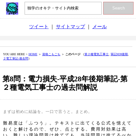
Search
ツイート
｜
サイトマップ
｜
メール
YOU ARE HERE >
HOME
＞
資格こもごも
＞
このページ
（
第２種電気工事士
,
筆記H28後期
,
２電工筆記‐過去問
）
第8問：電力損失‐平成28年後期筆記‐第
２種電気工事士の過去問解説
まずは初めに結論を。一口で言うと。まとめ。
難易度は「ふつう」。テキストに出てくる公式を憶えて
おくと解けるので、ぜひ、点とする。費用対効果は高
い。難しい理論問題は捨てても、当該問題は捨てるべか