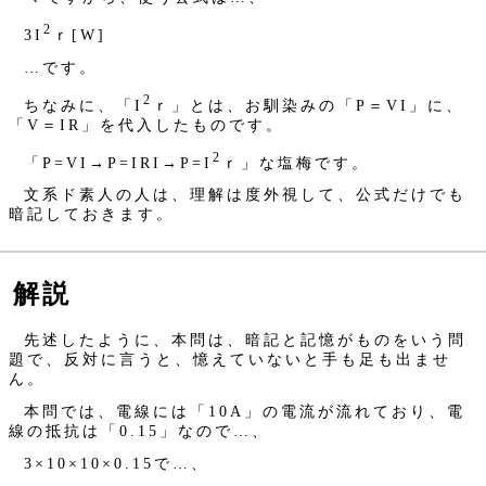
2
3I
ｒ[W]
…です。
2
ちなみに、「I
ｒ」とは、お馴染みの「P＝VI」に、
「V＝IR」を代入したものです。
2
「P=VI→P=IRI→P=I
ｒ」な塩梅です。
文系ド素人の人は、理解は度外視して、公式だけでも
暗記しておきます。
解説
先述したように、本問は、暗記と記憶がものをいう問
題で、反対に言うと、憶えていないと手も足も出ませ
ん。
本問では、電線には「10A」の電流が流れており、電
線の抵抗は「0.15」なので…、
3×10×10×0.15で…、