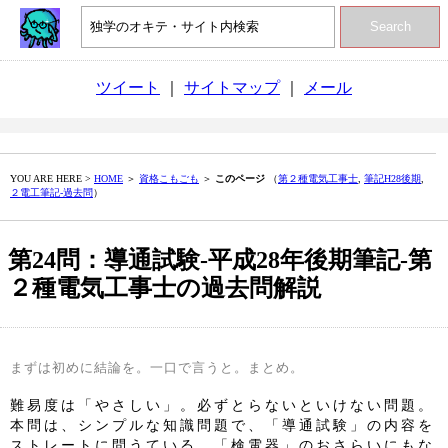
Search
ツイート
｜
サイトマップ
｜
メール
YOU ARE HERE >
HOME
＞
資格こもごも
＞
このページ
（
第２種電気工事士
,
筆記H28後期
,
２電工筆記‐過去問
）
第24問：導通試験‐平成28年後期筆記‐第
２種電気工事士の過去問解説
まずは初めに結論を。一口で言うと。まとめ。
難易度は「やさしい」。必ずとらないといけない問題。
本問は、シンプルな知識問題で、「導通試験」の内容を
ストレートに問うている。「検電器」のおさらいにもな