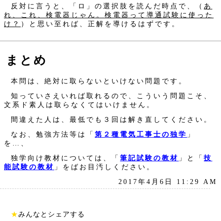
反対に言うと、「ロ」の選択肢を読んだ時点で、（
あ
れ、これ、検電器じゃん。検電器って導通試験に使った
け？
）と思い至れば、正解を導けるはずです。
まとめ
本問は、絶対に取らないといけない問題です。
知っていさえいれば取れるので、こういう問題こそ、
文系ド素人は取らなくてはいけません。
間違えた人は、最低でも３回は解き直してください。
なお、勉強方法等は「
第２種電気工事士の独学
」
を…、
独学向け教材については、「
筆記試験の教材
」と「
技
能試験の教材
」をばお目汚しください。
2017年4月6日 11:29 AM
★
みんなとシェアする