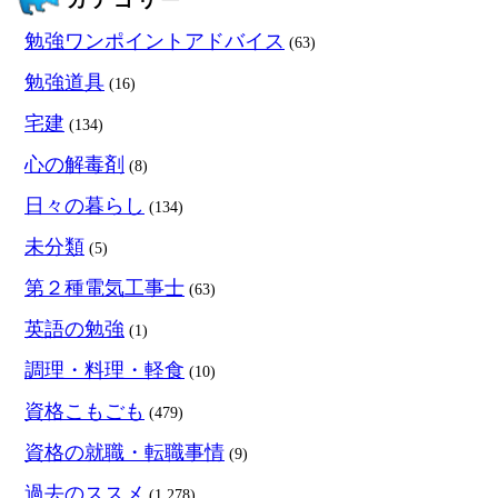
カテゴリー
勉強ワンポイントアドバイス
(63)
勉強道具
(16)
宅建
(134)
心の解毒剤
(8)
日々の暮らし
(134)
未分類
(5)
第２種電気工事士
(63)
英語の勉強
(1)
調理・料理・軽食
(10)
資格こもごも
(479)
資格の就職・転職事情
(9)
過去のススメ
(1,278)