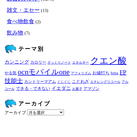
雑文・エセー
(13)
食べ物飲食
(2)
飲み物
(7)
テーマ別
クエン酸
カンニング
カロリー
ざっくりノート
エネルギー
ocnモバイルone
FP
お値打ち
やる気
brita
アフォリズム
技能士
ことわざ
カントリーマアム
ぐじぐじ
エチレングリコール
アル
イエダニ
できる・できない
アマゾン
コール
お菓子
アーカイブ
アーカイブ