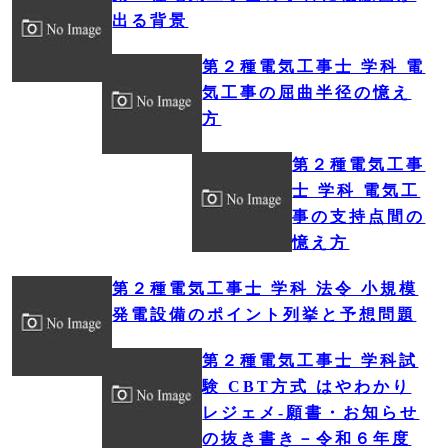
出る背景
第２種電気工事士 学科 電
気工事の屈曲半径の憶え
方
第２種電気工事
士 学科 電気工
事の支持点間の
憶え方
第２種電気工事士 学科 法令 小規模
発電設備のポイント列挙と予想問題
第２種電気工事士 学科試
験 CBT方式 はやわかり
レジェメ‐願書・お知らせ
の抜き書き－令和６年度