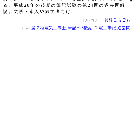
る。平成28年の後期の筆記試験の第24問の過去問解
説。文系ド素人や独学者向け。
資格こもごも
| カテゴリー：
第２種電気工事士
筆記H28後期
２電工筆記‐過去問
| Tags:
,
,