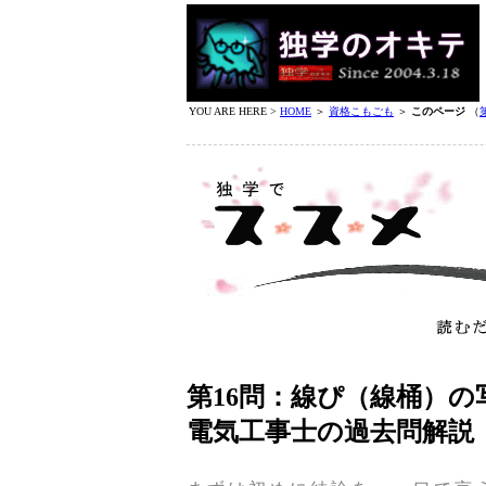
YOU ARE HERE >
HOME
＞
資格こもごも
＞
このページ
（
第16問：線ぴ（線桶）の
電気工事士の過去問解説