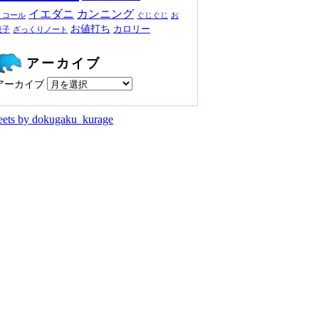
イエダニ
カンニング
リコール
ぐじぐじ
お
お値打ち
カロリー
菓子
ざっくりノート
アーカイブ
アーカイブ
ets by dokugaku_kurage