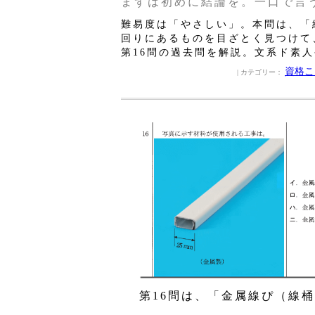
まずは初めに結論を。一口で言
難易度は「やさしい」。本問は、「
回りにあるものを目ざとく見つけて
第16問の過去問を解説。文系ド素
資格こ
| カテゴリー：
第16問は、「金属線ぴ（線