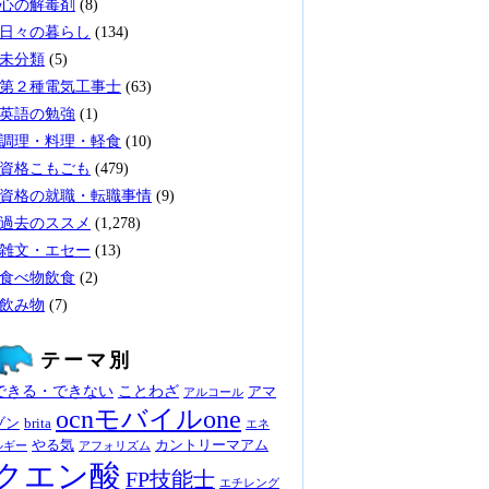
心の解毒剤
(8)
日々の暮らし
(134)
未分類
(5)
第２種電気工事士
(63)
英語の勉強
(1)
調理・料理・軽食
(10)
資格こもごも
(479)
資格の就職・転職事情
(9)
過去のススメ
(1,278)
雑文・エセー
(13)
食べ物飲食
(2)
飲み物
(7)
テーマ別
できる・できない
ことわざ
アマ
アルコール
ocnモバイルone
ゾン
brita
エネ
やる気
カントリーマアム
ルギー
アフォリズム
クエン酸
FP技能士
エチレング