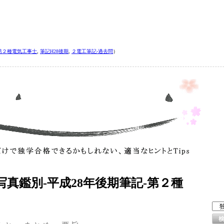
第２種電気工事士
,
筆記H28後期
,
２電工筆記‐過去問
）
写真鑑別‐平成28年後期筆記‐第２種