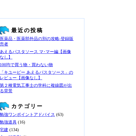
最近の投稿
医薬品・医薬部外品の別の攻略‐登録販
売者
あえるパスタソース マ･マー編【画像
なし】
100均で買う物・買わない物
「キユーピー あえるパスタソース」の
レビュー【画像なし】
第２種電気工事士の学科に複線図が出
る背景
カテゴリー
勉強ワンポイントアドバイス
(63)
勉強道具
(16)
宅建
(134)