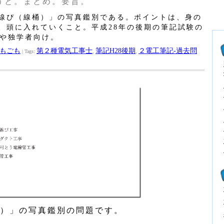
うと。まとめ。要旨。
線ぴ（線桶）」の写真鑑別である。ポイントは、身の
、頭に入れていくこと。平成28年の後期の筆記試験の
人や独学者向け。
もごも
第２種電気工事士
筆記H28後期
２電工筆記‐過去問
| Tags:
,
,
桶）」の写真鑑別の問題です。