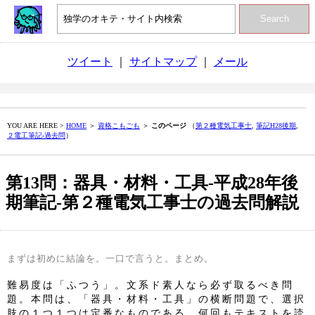
Search
ツイート
｜
サイトマップ
｜
メール
YOU ARE HERE >
HOME
＞
資格こもごも
＞
このページ
（
第２種電気工事士
,
筆記H28後期
,
２電工筆記‐過去問
）
第13問：器具・材料・工具‐平成28年後
期筆記‐第２種電気工事士の過去問解説
まずは初めに結論を。一口で言うと。まとめ。
難易度は「ふつう」。文系ド素人なら必ず取るべき問
題。本問は、「器具・材料・工具」の横断問題で、選択
肢の１つ１つは定番なものである。何回もテキストを読