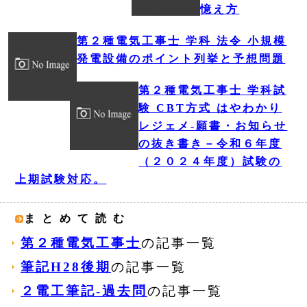
憶え方
第２種電気工事士 学科 法令 小規模
発電設備のポイント列挙と予想問題
第２種電気工事士 学科試
験 CBT方式 はやわかり
レジェメ‐願書・お知らせ
の抜き書き－令和６年度
（２０２４年度）試験の
上期試験対応。
まとめて読む
第２種電気工事士
の記事一覧
筆記H28後期
の記事一覧
２電工筆記‐過去問
の記事一覧