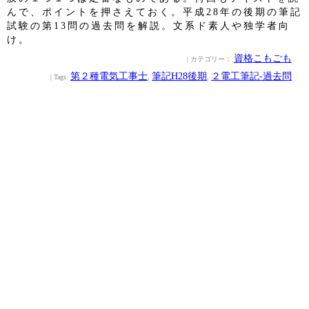
んで、ポイントを押さえておく。平成28年の後期の筆記
試験の第13問の過去問を解説。文系ド素人や独学者向
け。
資格こもごも
| カテゴリー：
第２種電気工事士
筆記H28後期
２電工筆記‐過去問
| Tags:
,
,