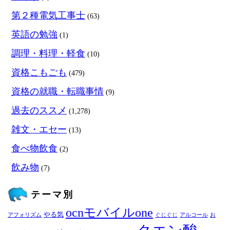
第２種電気工事士
(63)
英語の勉強
(1)
調理・料理・軽食
(10)
資格こもごも
(479)
資格の就職・転職事情
(9)
過去のススメ
(1,278)
雑文・エセー
(13)
食べ物飲食
(2)
飲み物
(7)
テーマ別
ocnモバイルone
やる気
アフォリズム
ぐじぐじ
アルコール
お