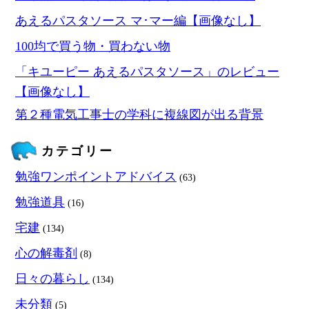
あえるパスタソース マ･マー編【画像なし】
100均で買う物・買わない物
「キユーピー あえるパスタソース」のレビュー
【画像なし】
第２種電気工事士の学科に複線図が出る背景
カテゴリー
勉強ワンポイントアドバイス
(63)
勉強道具
(16)
宅建
(134)
心の解毒剤
(8)
日々の暮らし
(134)
未分類
(5)