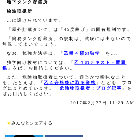
地下タンク貯蔵所
給油取扱所
…に設けられています。
「屋外貯蔵タンク」は「45度曲げ」の固有規制です。
「簡易タンク貯蔵所」の規制は、試験には出ないので
無視してよいでしょう。
なお、勉強方法等は、「
乙種４類の独学
」を…、
独学向け教材については、「
乙４のテキスト・問題
集
」をば、お目汚しください。
また、危険物取扱者について、適当かつ曖昧なこと
を、たとえば、「
乙４合格後に取る資格
」などを、ブロ
グにまとめています。「
危険物取扱者：ブログ記事
」を
ばお目汚しください。
2017年2月22日 11:29 AM
★
みんなとシェアする