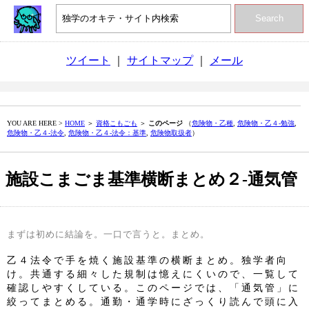
Search
ツイート
｜
サイトマップ
｜
メール
YOU ARE HERE >
HOME
＞
資格こもごも
＞
このページ
（
危険物・乙種
,
危険物・乙４‐勉強
,
危険物・乙４‐法令
,
危険物・乙４‐法令：基準
,
危険物取扱者
）
施設こまごま基準横断まとめ２‐通気管
まずは初めに結論を。一口で言うと。まとめ。
乙４法令で手を焼く施設基準の横断まとめ。独学者向
け。共通する細々した規制は憶えにくいので、一覧して
確認しやすくしている。このページでは、「通気管」に
絞ってまとめる。通勤・通学時にざっくり読んで頭に入