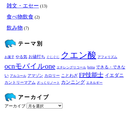
雑文・エセー
(13)
食べ物飲食
(2)
飲み物
(7)
テーマ別
クエン酸
お値打ち
やる気
お菓子
ぐじぐじ
アフォリズム
ocnモバイルone
できる・できな
brita
エチレングリコール
FP技能士
イエダニ
い
ことわざ
アマゾン
カロリー
アルコール
カンニング
カントリーマアム
ざっくりノート
エネルギー
アーカイブ
アーカイブ