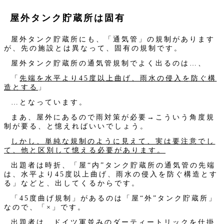
屋外タンク貯蔵所は固有
屋外タンク貯蔵所にも、「通気管」の規制があります
が、先の施設とは異なって、固有の規制です。
屋外タンク貯蔵所の通気管規制でよく出るのは…、
「
先端を水平より45度以上曲げ、雨水の侵入を防ぐ構
造とする
」
…となっています。
まあ、屋外にあるので雨対策が必要→こういう角度規
制が要る、と憶えればいいでしょう。
しかし、単純な規制のように見えて、実は要注意でし
て、他と区別して憶える必要があります。
出題者は時折、「屋“内”タンク貯蔵所の通気管の先端
は、水平より45度以上曲げ、雨水の侵入を防ぐ構造とす
る」などと、出してくるからです。
「45度曲げ規制」があるのは「屋“外”タンク貯蔵所」
なので、「×」です。
出題者は、ドイツ軍並みのダーティートリックを仕掛