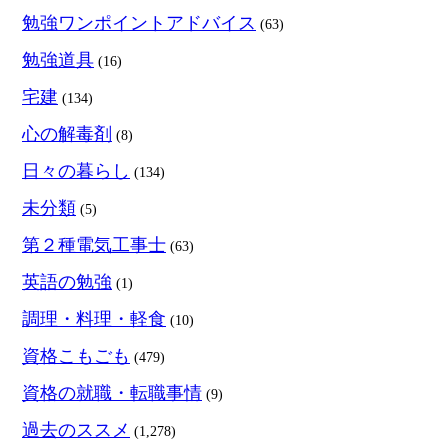
勉強ワンポイントアドバイス
(63)
勉強道具
(16)
宅建
(134)
心の解毒剤
(8)
日々の暮らし
(134)
未分類
(5)
第２種電気工事士
(63)
英語の勉強
(1)
調理・料理・軽食
(10)
資格こもごも
(479)
資格の就職・転職事情
(9)
過去のススメ
(1,278)