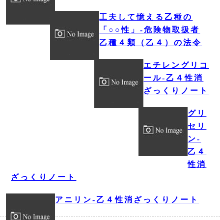
工夫して憶える乙種の
「○○性」‐危険物取扱者
乙種４類（乙４）の法令
エチレングリコ
ール‐乙４性消
ざっくりノート
グリ
セリ
ン‐
乙４
性消
ざっくりノート
アニリン‐乙４性消ざっくりノート