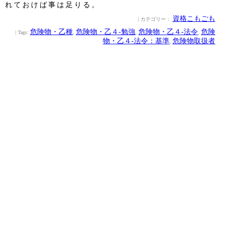
れておけば事は足りる。
資格こもごも
| カテゴリー：
危険物・乙種
危険物・乙４‐勉強
危険物・乙４‐法令
危険
| Tags:
,
,
,
物・乙４‐法令：基準
危険物取扱者
,