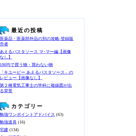
最近の投稿
医薬品・医薬部外品の別の攻略‐登録販
売者
あえるパスタソース マ･マー編【画像
なし】
100均で買う物・買わない物
「キユーピー あえるパスタソース」の
レビュー【画像なし】
第２種電気工事士の学科に複線図が出
る背景
カテゴリー
勉強ワンポイントアドバイス
(63)
勉強道具
(16)
宅建
(134)