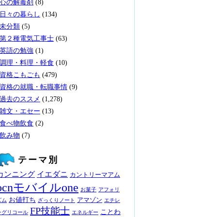
心の解毒剤
(8)
日々の暮らし
(134)
未分類
(5)
第２種電気工事士
(63)
英語の勉強
(1)
調理・料理・軽食
(10)
資格こもごも
(479)
資格の就職・転職事情
(9)
過去のススメ
(1,278)
雑文・エセー
(13)
食べ物飲食
(2)
飲み物
(7)
テーマ別
カンニング
イエダニ
カントリーマアム
ocnモバイルone
お菓子
アフォリ
お値打ち
アマゾン
ズム
ざっくりノート
エチレ
FP技能士
ことわ
ングリコール
エネルギー