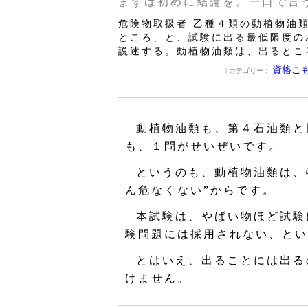
まずは初めに結論を。一口で言
危険物取扱者 乙種４類の動植物油
ところ」と、試験に出る最低限度の
説述する。動植物油類は、出るとこ
資格こ
| カテゴリー：
動植物油類も、第４石油類と
も、１問がせいぜいです。
というのも、動植物油類は、
ん危なくない”からです。
本試験は、やばい物ほど試験
験問題には採用されない、とい
とはいえ、出ることには出る
けません。