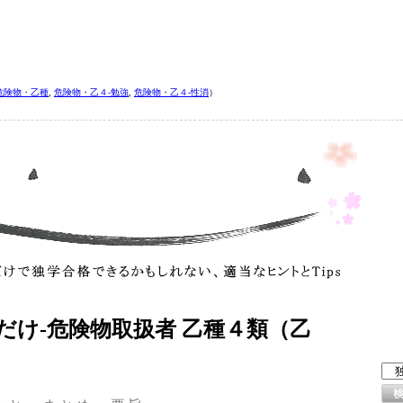
危険物・乙種
,
危険物・乙４‐勉強
,
危険物・乙４‐性消
）
だけ‐危険物取扱者 乙種４類（乙