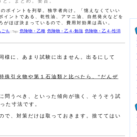
うと。まとめ。要旨。
類のポイントを列挙。独学者向け。「憶えなくていい
ポイントである、乾性油、アマニ油、自然発火などを
ろがほぼ決まっているので、費用対効果は高い。
もごも
危険物・乙種
危険物・乙４‐勉強
危険物・乙４‐性消
| Tags:
,
,
同様に、あまり試験に出ません。出るにして
特殊引火物や第１石油類と比べたら、“だんぜ
に問うべき、といった傾向が強く、そうそう試
った寸法です。
ので、対策だけは取っておきます。捨ててはい