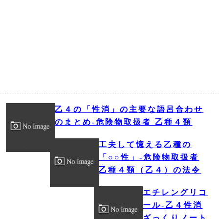
乙４の「性消」の主要な語呂合わせ
のまとめ‐危険物取扱者 乙種４類
工夫して憶える乙種の
「○○性」‐危険物取扱者
乙種４類（乙４）の法令
エチレングリコ
ール‐乙４性消
ざっくりノート