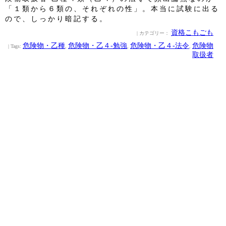
「１類から６類の、それぞれの性」。本当に試験に出る
ので、しっかり暗記する。
資格こもごも
| カテゴリー：
危険物・乙種
危険物・乙４‐勉強
危険物・乙４‐法令
危険物
| Tags:
,
,
,
取扱者