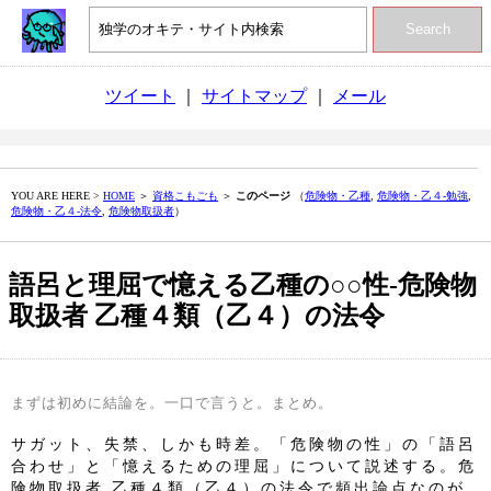
Search
ツイート
｜
サイトマップ
｜
メール
YOU ARE HERE >
HOME
＞
資格こもごも
＞
このページ
（
危険物・乙種
,
危険物・乙４‐勉強
,
危険物・乙４‐法令
,
危険物取扱者
）
語呂と理屈で憶える乙種の○○性‐危険物
取扱者 乙種４類（乙４）の法令
まずは初めに結論を。一口で言うと。まとめ。
サガット、失禁、しかも時差。「危険物の性」の「語呂
合わせ」と「憶えるための理屈」について説述する。危
険物取扱者 乙種４類（乙４）の法令で頻出論点なのが