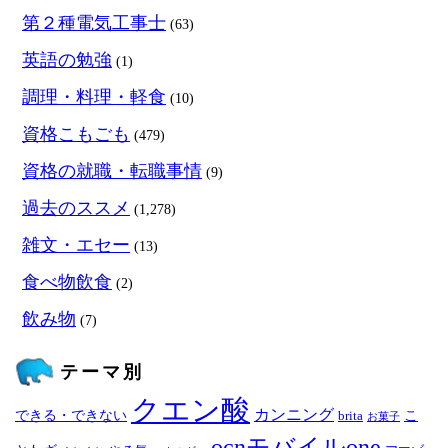
第２種電気工事士
(63)
英語の勉強
(1)
調理・料理・軽食
(10)
資格こもごも
(479)
資格の就職・転職事情
(9)
過去のススメ
(1,278)
雑文・エセー
(13)
食べ物飲食
(2)
飲み物
(7)
テーマ別
クエン酸
カンニング
できる・できない
こ
brita
お菓子
ocnモバイルone