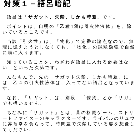
対策１－語呂暗記
語呂は「
サガット、失禁、しかも時差
」です。
ポイントは、自明の「乙種4類は引火性液体」を、除
いているところです。
当該「引火性」は、「物化」で定番の論点なので、無
理に憶えようとしなくても、「物化」の試験勉強で自然
に頭に入ります。
知っていることを、わざわざ語呂に入れる必要はな
い、といった次第です。
んなもんで、先の「サガット失禁、しかも時差」に
は、乙４の引火性液体は、入ってない語呂となっていま
す。
なお、「サガット」は、別段、「佐賀」とか「サガ」
でも構いません。
ちなみに「サガット」とは、昔の格闘ゲーム、ストリ
ートファイターのキャラクターです。ライバルのリュウ
に昇竜拳を食らって、時間差で失禁している姿を想像し
てください。