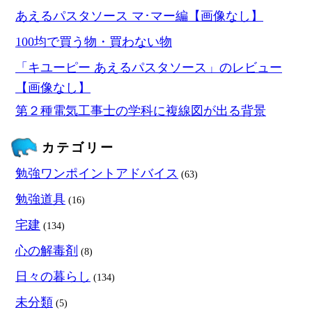
あえるパスタソース マ･マー編【画像なし】
100均で買う物・買わない物
「キユーピー あえるパスタソース」のレビュー
【画像なし】
第２種電気工事士の学科に複線図が出る背景
カテゴリー
勉強ワンポイントアドバイス
(63)
勉強道具
(16)
宅建
(134)
心の解毒剤
(8)
日々の暮らし
(134)
未分類
(5)