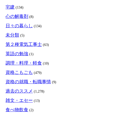
宅建
(134)
心の解毒剤
(8)
日々の暮らし
(134)
未分類
(5)
第２種電気工事士
(63)
英語の勉強
(1)
調理・料理・軽食
(10)
資格こもごも
(479)
資格の就職・転職事情
(9)
過去のススメ
(1,278)
雑文・エセー
(13)
食べ物飲食
(2)