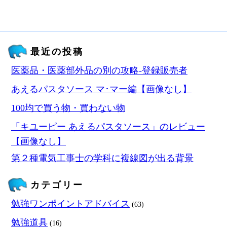
最近の投稿
医薬品・医薬部外品の別の攻略‐登録販売者
あえるパスタソース マ･マー編【画像なし】
100均で買う物・買わない物
「キユーピー あえるパスタソース」のレビュー
【画像なし】
第２種電気工事士の学科に複線図が出る背景
カテゴリー
勉強ワンポイントアドバイス
(63)
勉強道具
(16)