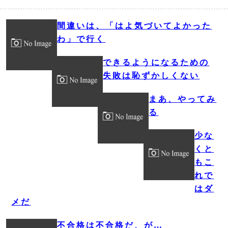
間違いは、「はよ気づいてよかった
わ」で行く
できるようになるための
失敗は恥ずかしくない
まあ、やってみ
る
少な
くと
もこ
れで
はダ
メだ
不合格は不合格だ、が…