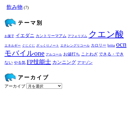
飲み物
(7)
テーマ別
クエン酸
イエダニ
カントリーマアム
お菓子
アフォリズム
ocn
カロリー
brita
エネルギー
ぐじぐじ
ざっくりノート
エチレングリコール
モバイルone
お値打ち
ことわざ
できる・でき
アルコール
FP技能士
カンニング
ない
やる気
アマゾン
アーカイブ
アーカイブ