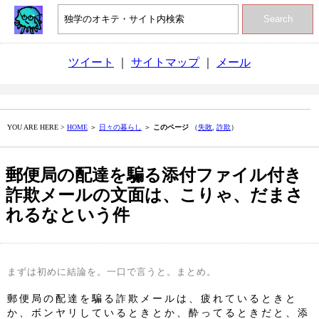
Search
ツイート
｜
サイトマップ
｜
メール
YOU ARE HERE >
HOME
＞
日々の暮らし
＞
このページ
（
失敗
,
詐欺
）
郵便局の配達を騙る添付ファイル付き
詐欺メールの文面は、こりゃ、だまさ
れるなという件
まずは初めに結論を。一口で言うと。まとめ。
郵便局の配達を騙る詐欺メールは、疲れているときと
か、ボンヤリしているときとか、酔ってるときだと、添