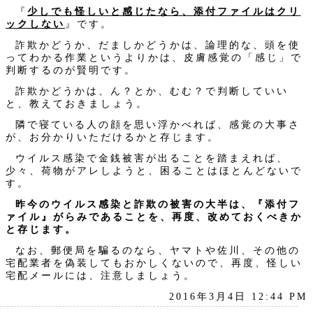
『
少しでも怪しいと感じたなら、添付ファイルはクリ
ックしない
』です。
詐欺かどうか、だましかどうかは、論理的な、頭を使
ってわかる作業というよりかは、皮膚感覚の「感じ」で
判断するのが賢明です。
詐欺かどうかは、ん？とか、むむ？で判断していい
と、教えておきましょう。
隣で寝ている人の顔を思い浮かべれば、感覚の大事さ
が、お分かりいただけるかと存じます。
ウイルス感染で金銭被害が出ることを踏まえれば、
少々、荷物がアレしようと、困ることはほとんどないで
す。
昨今のウイルス感染と詐欺の被害の大半は、『添付フ
ァイル』がらみであることを、再度、改めておくべきか
と存じます。
なお、郵便局を騙るのなら、ヤマトや佐川、その他の
宅配業者を偽装してもおかしくないので、再度、怪しい
宅配メールには、注意しましょう。
2016年3月4日 12:44 PM