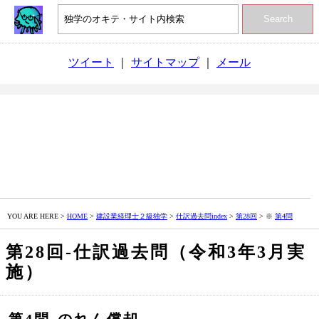
Search
ツイート
｜
サイトマップ
｜
メール
YOU ARE HERE >
HOME
>
建設業経理士２級独学
>
仕訳過去問index
>
第28回
> ※
第4問
第28回‐仕訳過去問（令和3年3月実
施）