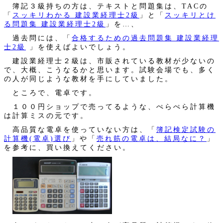
簿記３級持ちの方は、テキストと問題集は、TACの
「
スッキリわかる 建設業経理士2級
」と「
スッキリとけ
る問題集 建設業経理士2級
」を…、
過去問には、「
合格するための過去問題集 建設業経理
士2級
」を使えばよいでしょう。
建設業経理士２級は、市販されている教材が少ないの
で、大概、こうなるかと思います。試験会場でも、多く
の人が同じような教材を手にしていました。
ところで、電卓です。
１００円ショップで売ってるような、ぺらぺら計算機
は計算ミスの元です。
高品質な電卓を使っていない方は、「
簿記検定試験の
計算機(電卓)選び
」や「
売れ筋の電卓は、結局なに？
」
を参考に、買い換えてください。