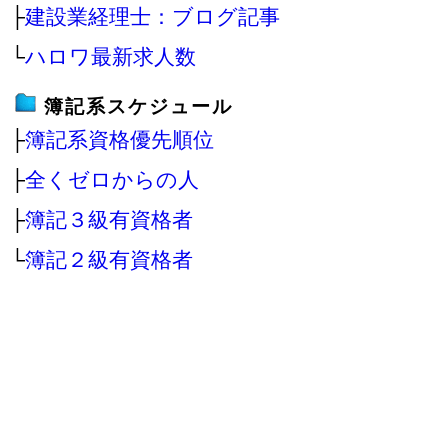
├
建設業経理士：ブログ記事
└
ハロワ最新求人数
簿記系スケジュール
├
簿記系資格優先順位
├
全くゼロからの人
├
簿記３級有資格者
└
簿記２級有資格者