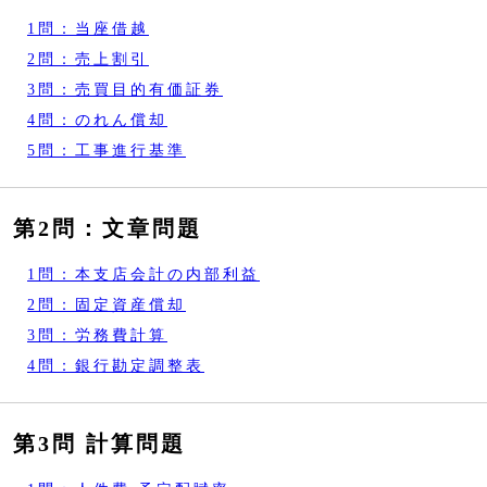
1問：当座借越
2問：売上割引
3問：売買目的有価証券
4問：のれん償却
5問：工事進行基準
第2問：文章問題
1問：本支店会計の内部利益
2問：固定資産償却
3問：労務費計算
4問：銀行勘定調整表
第3問 計算問題