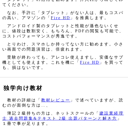
てください。
なお、手許に「タブレット」がない人は、最もコスパ
の高い、アマゾンの「
Fire HD
」を推薦します。
アンドロイド製のタブレットと性能が遜色ないくせ
に、値段は数割安く、もちろん、PDFの閲覧も可能で、
コストパフォーマンスが秀逸です。
とりわけ、スマホしか持ってない方に勧めます。小さ
い画面での問題演習は、倍疲れます。
受験が終わっても、アレコレ使えますし、安価なサブ
機としても使えます。これを機に「
Fire HD
」を買って
も、損はないです。
独学向け教材
教材の詳細は「
教材レビュー
」で述べていますが、読
むのが面倒な方は…、
簿記２級持ちの方は、ネットスクールの「
建設業経理
士 過去問題集&テキスト 2級 出題パターンと解き方
」
１冊で事が足ります。