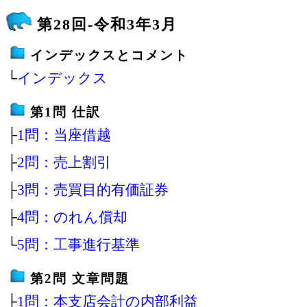
第28回-令和3年3月
インデックスとコメント
└
インデックス
第1問 仕訳
├
1問：当座借越
├
2問：売上割引
├
3問：売買目的有価証券
├
4問：のれん償却
└
5問：工事進行基準
第2問 文章問題
├
1問：本支店会計の内部利益