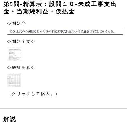
第5問‐精算表：設問１０‐未成工事支出
金・当期純利益・仮払金
◇問題◇
◇問題全文◇
◇解答用紙◇
（クリックして拡大。）
解説