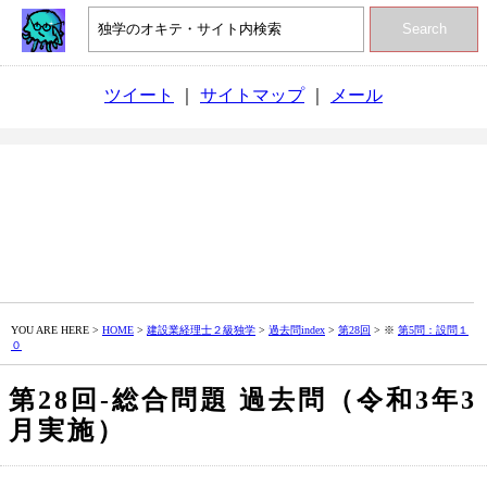
Search
ツイート
｜
サイトマップ
｜
メール
YOU ARE HERE >
HOME
>
建設業経理士２級独学
>
過去問index
>
第28回
> ※
第5問：設問１
０
第28回‐総合問題 過去問（令和3年3
月実施）