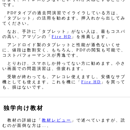
です。
PDFタイプの過去問演習でイライラしている方は、
「タブレット」の活用を勧めます。押入れから出してみ
てください。
なお、手許に「タブレット」がない人は、最もコスパ
の高い、アマゾンの「
Fire HD
」を推薦します。
アンドロイド製のタブレットと性能が遜色ないくせ
に、値段は数割安く、もちろん、PDFの閲覧も可能で、
コストパフォーマンスが秀逸です。
とりわけ、スマホしか持ってない方に勧めます。小さ
い画面での問題演習は、倍疲れます。
受験が終わっても、アレコレ使えますし、安価なサブ
機としても使えます。これを機に「
Fire HD
」を買って
も、損はないです。
独学向け教材
教材の詳細は「
教材レビュー
」で述べていますが、読
むのが面倒な方は…、