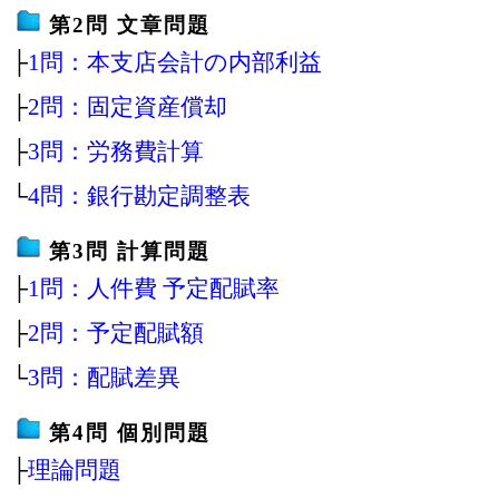
第2問 文章問題
├
1問：本支店会計の内部利益
├
2問：固定資産償却
├
3問：労務費計算
└
4問：銀行勘定調整表
第3問 計算問題
├
1問：人件費 予定配賦率
├
2問：予定配賦額
└
3問：配賦差異
第4問 個別問題
├
理論問題