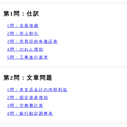
第1問：仕訳
1問：当座借越
2問：売上割引
3問：売買目的有価証券
4問：のれん償却
5問：工事進行基準
第2問：文章問題
1問：本支店会計の内部利益
2問：固定資産償却
3問：労務費計算
4問：銀行勘定調整表