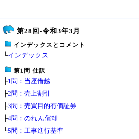
第28回-令和3年3月
インデックスとコメント
└
インデックス
第1問 仕訳
├
1問：当座借越
├
2問：売上割引
├
3問：売買目的有価証券
├
4問：のれん償却
└
5問：工事進行基準