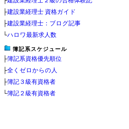
├
建設業経理士２級の合格体験記
├
建設業経理士 資格ガイド
├
建設業経理士：ブログ記事
└
ハロワ最新求人数
簿記系スケジュール
├
簿記系資格優先順位
├
全くゼロからの人
├
簿記３級有資格者
└
簿記２級有資格者