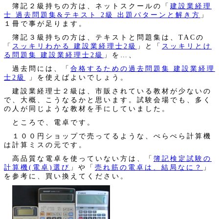
簿記２級持ちの方は、ネットスクールの「
建設業経理
士 過去問題集&テキスト 2級 出題パターンと解き方
」
１冊で事が足ります。
簿記３級持ちの方は、テキストと問題集は、TACの
「
スッキリわかる 建設業経理士2級
」と「
スッキリとけ
る問題集 建設業経理士2級
」を…、
過去問には、「
合格するための過去問題集 建設業経理
士2級
」を使えばよいでしょう。
建設業経理士２級は、市販されている教材が少ないの
で、大概、こうなるかと思います。試験会場でも、多く
の人が同じような教材を手にしていました。
ところで、電卓です。
１００円ショップで売ってるような、ぺらぺら計算機
は計算ミスの元です。
高品質な電卓を使っていない方は、「
簿記検定試験の
計算機(電卓)選び
」や「
売れ筋の電卓は、結局なに？
」
を参考に、買い換えてください。