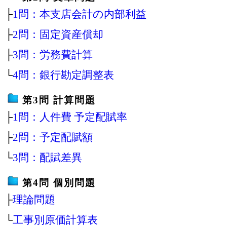
├
1問：本支店会計の内部利益
├
2問：固定資産償却
├
3問：労務費計算
└
4問：銀行勘定調整表
第3問 計算問題
├
1問：人件費 予定配賦率
├
2問：予定配賦額
└
3問：配賦差異
第4問 個別問題
├
理論問題
└
工事別原価計算表