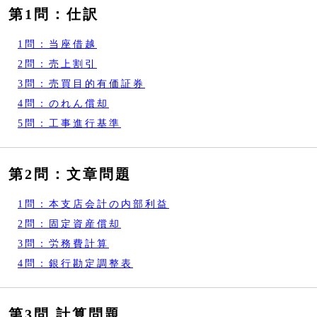
第1問：仕訳
1問：当座借越
2問：売上割引
3問：売買目的有価証券
4問：のれん償却
5問：工事進行基準
第2問：文章問題
1問：本支店会計の内部利益
2問：固定資産償却
3問：労務費計算
4問：銀行勘定調整表
第3問 計算問題