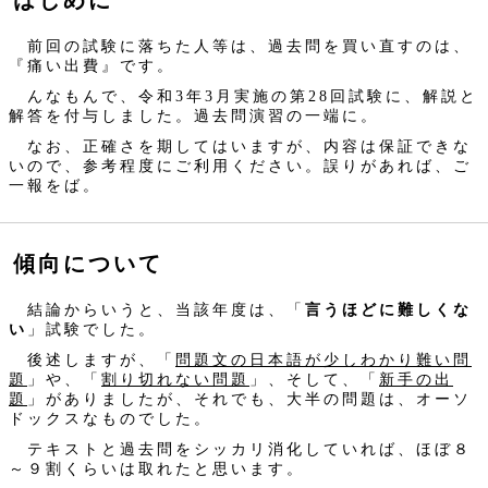
はじめに
前回の試験に落ちた人等は、過去問を買い直すのは、
『痛い出費』です。
んなもんで、令和3年3月実施の第28回試験に、解説と
解答を付与しました。過去問演習の一端に。
なお、正確さを期してはいますが、内容は保証できな
いので、参考程度にご利用ください。誤りがあれば、ご
一報をば。
傾向について
結論からいうと、当該年度は、「
言うほどに難しくな
い
」試験でした。
後述しますが、「
問題文の日本語が少しわかり難い問
題
」や、「
割り切れない問題
」、そして、「
新手の出
題
」がありましたが、それでも、大半の問題は、オーソ
ドックスなものでした。
テキストと過去問をシッカリ消化していれば、ほぼ８
～９割くらいは取れたと思います。