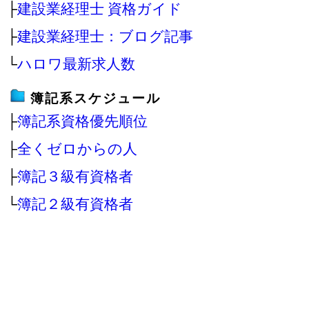
├
建設業経理士 資格ガイド
├
建設業経理士：ブログ記事
└
ハロワ最新求人数
簿記系スケジュール
├
簿記系資格優先順位
├
全くゼロからの人
├
簿記３級有資格者
└
簿記２級有資格者