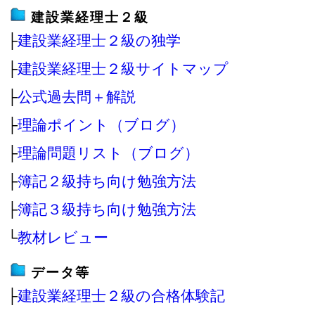
建設業経理士２級
├
建設業経理士２級の独学
├
建設業経理士２級サイトマップ
├
公式過去問＋解説
├
理論ポイント（ブログ）
├
理論問題リスト（ブログ）
├
簿記２級持ち向け勉強方法
├
簿記３級持ち向け勉強方法
└
教材レビュー
データ等
├
建設業経理士２級の合格体験記