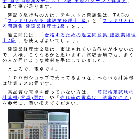
士 過去問題集&テキスト 2級 出題パターンと解き方
」
１冊で事が足ります。
簿記３級持ちの方は、テキストと問題集は、TACの
「
スッキリわかる 建設業経理士2級
」と「
スッキリとけ
る問題集 建設業経理士2級
」を…、
過去問には、「
合格するための過去問題集 建設業経理
士2級
」を使えばよいでしょう。
建設業経理士２級は、市販されている教材が少ないの
で、大概、こうなるかと思います。試験会場でも、多く
の人が同じような教材を手にしていました。
ところで、電卓です。
１００円ショップで売ってるような、ぺらぺら計算機
は計算ミスの元です。
高品質な電卓を使っていない方は、「
簿記検定試験の
計算機(電卓)選び
」や「
売れ筋の電卓は、結局なに？
」
を参考に、買い換えてください。