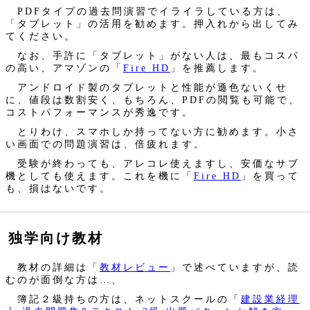
PDFタイプの過去問演習でイライラしている方は、
「タブレット」の活用を勧めます。押入れから出してみ
てください。
なお、手許に「タブレット」がない人は、最もコスパ
の高い、アマゾンの「
Fire HD
」を推薦します。
アンドロイド製のタブレットと性能が遜色ないくせ
に、値段は数割安く、もちろん、PDFの閲覧も可能で、
コストパフォーマンスが秀逸です。
とりわけ、スマホしか持ってない方に勧めます。小さ
い画面での問題演習は、倍疲れます。
受験が終わっても、アレコレ使えますし、安価なサブ
機としても使えます。これを機に「
Fire HD
」を買って
も、損はないです。
独学向け教材
教材の詳細は「
教材レビュー
」で述べていますが、読
むのが面倒な方は…、
簿記２級持ちの方は、ネットスクールの「
建設業経理