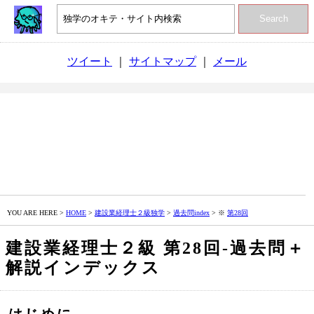
Search
ツイート
｜
サイトマップ
｜
メール
YOU ARE HERE >
HOME
>
建設業経理士２級独学
>
過去問index
> ※
第28回
建設業経理士２級 第28回‐過去問＋
解説インデックス