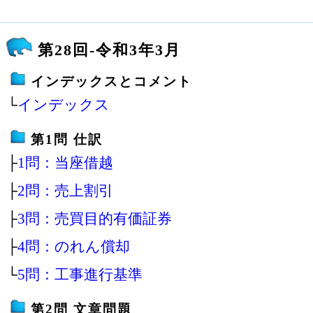
第28回-令和3年3月
インデックスとコメント
└
インデックス
第1問 仕訳
├
1問：当座借越
├
2問：売上割引
├
3問：売買目的有価証券
├
4問：のれん償却
└
5問：工事進行基準
第2問 文章問題