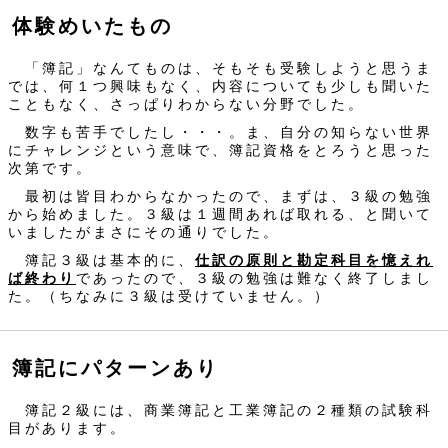
体験めいたもの
「簿記」なんてものは、そもそも受験しようと思うま
では、何１つ興味もなく、内容についても少しも聞いた
こともなく、さっぱりわからない分野でした。
数字も苦手でしたし・・・。ま、自分の知らない世界
にチャレンジという意味で、簿記資格をとろうと思った
次第です。
最初は皆目わからなかったので、まずは、３級の勉強
から始めました。３級は１週間あれば取れる、と聞いて
いましたがまさにその通りでした。
簿記３級は基本的に、
仕訳の原則と勘定科目を憶えれ
ば終わり
であったので、３級の勉強は難なく終了しまし
た。（ちなみに３級は受けていません。）
簿記にパターンあり
簿記２級には、商業簿記と工業簿記の２種類の試験科
目があります。