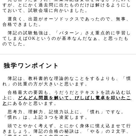
すが、とにかく過去問に出たものだけは解けるようにし
ておいて、試験会場に向かいました。
運良く、出題がオーソドックスであったので、無事、
合格できました。
簿記の試験勉強は、「パターン」さえ重点的に学習し
てしまえばOKというのが基本なんだなぁ、と思ったも
のでした。
独学ワンポイント
簿記は、教科書的な理論的なことをするよりも、「慣
れ」の比重の方が大きいと思います。
合格最大の要因も、うだうだとテキストを読み込む以
上に、
どんどん問題を解いて、びしばし電卓を叩いたこ
と
にあるかと思います。
思考力、理解力、記憶力以上に、「慣れ」ですな。
「慣れ」は、上記３つを凌駕します。
頭でとやかく考えず、とにかく身体に憶え込ませて行
きましょう。簿記の合格の秘訣は、「やる」の２文字、