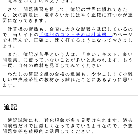
「電卓を叩く」の５文字です。
さて、問題演習を通して、簿記の世界に慣れてきた
ら、次の課題は、電卓をいかにはやく正確に打つかが重
要になってきます。
計算機の習熟も、合否に大きな影響を及ぼしているの
で、当サイトの
「簿記のコツ－それは計算機」
のページ
でも読んで、正確に、速く打てるようになっておきまし
ょう。
また、簿記が苦手という人は、「良いテキスト、良い
問題集」に使っていないことが多いと思われます。もう
一度、自分の教材を見直してみてください
わたしの簿記２級の合格の遠因も、ややこしくて小難
しい中央経済社の教材から離れたことにあるように思い
ます。
追記
簿記試験にも、難化現象が多々見受けられます。過去
問演習だけでは厳しくなってきているようなので、予想
問題集等を積極的に活用してください。