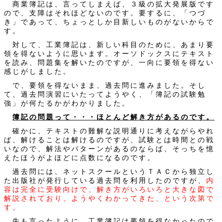
商業簿記は、言ってしまえば、３級の拡大発展版です
ので、支障はそれほどないのです。要するに、「つづ
き」であって、ちょっとしか目新しいものがないからで
す。
対して、工業簿記は、新しい科目のために、あまり要
領を得ないように思います。オーソドックスにテキスト
を読み、問題集を解いたのですが、一向に要領を得ない
感じがしました。
で、要領を得ないまま、過去問に進みました。そし
て、過去問演習にいたってようやく、「簿記の試験勉
強」が何たるかがわかりました。
簿記の問題って・・・ほとんど解き方があるのです。
確かに、テキストの難解な説明通りに考えながらやれ
ば、解けることは解けるのですが、試験とは時間との戦
いなので、解法やパターンがあるのならば、そっちを憶
えたほうがよほどに点数になるのです。
過去問には、ネットスクールというＴＡＣから独立し
た出版社が発行している過去問を利用したのですが、
内
容は完全に受験向けで、解き方がいろいろと大きな図で
解説されており、ようやくわかってきた、という次第で
す。
先も言ったように、工業簿記は要領を得なかったので