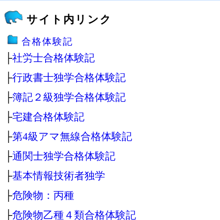
サイト内リンク
合格体験記
├
社労士合格体験記
├
行政書士独学合格体験記
├
簿記２級独学合格体験記
├
宅建合格体験記
├
第4級アマ無線合格体験記
├
通関士独学合格体験記
├
基本情報技術者独学
├
危険物：丙種
├
危険物乙種４類合格体験記