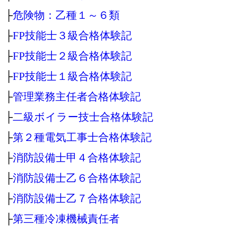
├
危険物：乙種１～６類
├
FP技能士３級合格体験記
├
FP技能士２級合格体験記
├
FP技能士１級合格体験記
├
管理業務主任者合格体験記
├
二級ボイラー技士合格体験記
├
第２種電気工事士合格体験記
├
消防設備士甲４合格体験記
├
消防設備士乙６合格体験記
├
消防設備士乙７合格体験記
├
第三種冷凍機械責任者