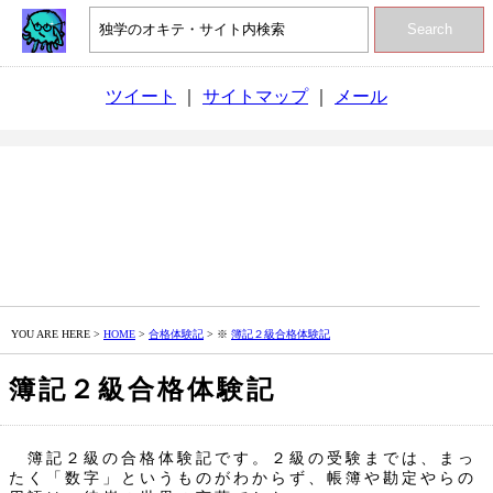
Search
ツイート
｜
サイトマップ
｜
メール
YOU ARE HERE >
HOME
>
合格体験記
> ※
簿記２級合格体験記
簿記２級合格体験記
簿記２級の合格体験記です。２級の受験までは、まっ
たく「数字」というものがわからず、帳簿や勘定やらの