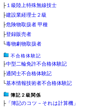
├
１級陸上特殊無線技士
├
建設業経理士２級
├
危険物取扱者 甲種
├
登録販売者
└
毒物劇物取扱者
不合格体験記
├
中型二輪免許不合格体験記
├
通関士不合格体験記
└
基本情報技術者不合格体験記
簿記２級関係
├
「簿記のコツ－それは計算機」