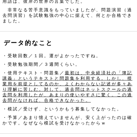
用語は、彼岸の世界の言葉でした。
非常なる苦手意識をもっていましたが、問題演習（過
去問演習）を試験勉強の中心に据えて、何とか合格でき
ました。
データ的なこと
・受験回数／１回。運がよかったですね。
・受験勉強期間／３週間くらい。
・使用テキスト・問題集／
最初は、中央経済社の「簿記
講義」というテキストと問題集を利用する。しかし、授
業用を前提としてるのか、よくわからない記述が多々あ
り理解に苦しむ。対して、過去問はネットスクールの過
去問を利用したが、あまりの使いやすさに驚く。この過
去問がなければ、合格できなかった。
・模試／受けず、というかもう募集してなかった。
・予算／あまり憶えていませんが、安く上がったのは確
かです。なぜなら模試を受けなかったからｗ