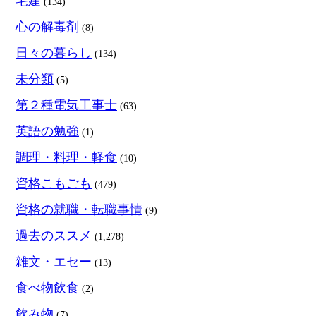
宅建
(134)
心の解毒剤
(8)
日々の暮らし
(134)
未分類
(5)
第２種電気工事士
(63)
英語の勉強
(1)
調理・料理・軽食
(10)
資格こもごも
(479)
資格の就職・転職事情
(9)
過去のススメ
(1,278)
雑文・エセー
(13)
食べ物飲食
(2)
飲み物
(7)