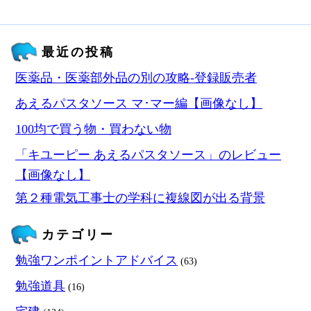
最近の投稿
医薬品・医薬部外品の別の攻略‐登録販売者
あえるパスタソース マ･マー編【画像なし】
100均で買う物・買わない物
「キユーピー あえるパスタソース」のレビュー
【画像なし】
第２種電気工事士の学科に複線図が出る背景
カテゴリー
勉強ワンポイントアドバイス
(63)
勉強道具
(16)