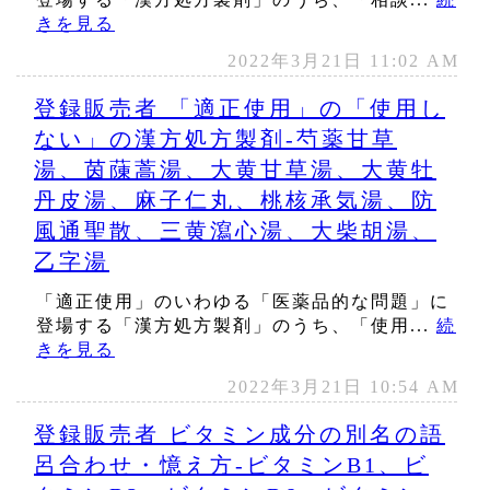
きを見る
2022年3月21日 11:02 AM
登録販売者 「適正使用」の「使用し
ない」の漢方処方製剤‐芍薬甘草
湯、茵蔯蒿湯、大黄甘草湯、大黄牡
丹皮湯、麻子仁丸、桃核承気湯、防
風通聖散、三黄瀉心湯、大柴胡湯、
乙字湯
「適正使用」のいわゆる「医薬品的な問題」に
登場する「漢方処方製剤」のうち、「使用...
続
きを見る
2022年3月21日 10:54 AM
登録販売者 ビタミン成分の別名の語
呂合わせ・憶え方‐ビタミンB1、ビ