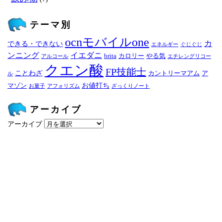
テーマ別
ocnモバイルone
カ
できる・できない
エネルギー
ぐじぐじ
ンニング
イエダニ
brita
カロリー
やる気
アルコール
エチレングリコー
クエン酸
FP技能士
ことわざ
カントリーマアム
ア
ル
お値打ち
マゾン
お菓子
アフォリズム
ざっくりノート
アーカイブ
アーカイブ