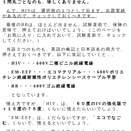
１問丸ごとなのも、珍しくありません。
んで、HIVは、選択肢の１つとして出ます。出題実績
があるので、チェックしておくべきです。
最後のRBは、ほとんど出ません。試験直前で、保険の
意味で、押えておけばいいでしょう。（このページを
「お気に入り」に入れておいて、試験直前で、チェック
してください。）
当該３つのものも、英語の略記と日本語名の両方で、
押さえておくべきです。以下に並記していくと…、
・
HIV・・・600V二種ビニル絶縁電線
・
EM-EEF・・・エコマテリアル・・・600Vポリエ
チレン絶縁耐燃性ポリエチレンシースケーブル平形
・
RB・・・600Vゴム絶縁電線
…となっています。
憶え方ですが、「HIV」は、「
６０度のIVの強化版で
＋１５度の７５度
」くらいに憶えたらいいでしょう。
「EM-EEF」は、くだらないですが、「
エコでなご
む
」くらいで、憶えるといいでしょう。