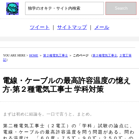
Search
ツイート
｜
サイトマップ
｜
メール
YOU ARE HERE >
HOME
＞
第２種電気工事士
＞
このページ
（
第２種電気工事士
,
２電工筆
記
）
電線・ケーブルの最高許容温度の憶え
方‐第２種電気工事士 学科対策
まずは初めに結論を。一口で言うと。まとめ。
第二種電気工事士（２電工）の「学科」試験の論点に、
電線・ケーブルの最高許容温度を問う問題がある。問わ
れる温度は、「６０度・７５℃・９０℃・２５０℃」の