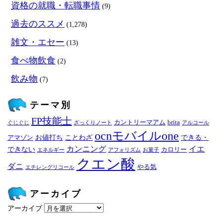
資格の就職・転職事情
(9)
過去のススメ
(1,278)
雑文・エセー
(13)
食べ物飲食
(2)
飲み物
(7)
テーマ別
FP技能士
カントリーマアム
brita
ぐじぐじ
ざっくりノート
アルコール
ocnモバイルone
お値打ち
ことわざ
できる・
アマゾン
カンニング
イエ
できない
カロリー
エネルギー
アフォリズム
お菓子
クエン酸
ダニ
やる気
エチレングリコール
アーカイブ
アーカイブ