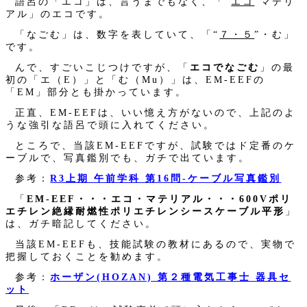
語呂の「エコ」は、言うまでもなく、「“
エコ
”マテリ
アル」のエコです。
「なごむ」は、数字を表していて、「“
７・５
”・む」
です。
んで、すごいこじつけですが、「
エコでなごむ
」の最
初の「エ（E）」と「む（Mu）」は、EM-EEFの
「EM」部分とも掛かっています。
正直、EM-EEFは、いい憶え方がないので、上記のよ
うな強引な語呂で頭に入れてください。
ところで、当該EM-EEFですが、試験ではド定番のケ
ーブルで、写真鑑別でも、ガチで出ています。
参考：
R3上期 午前学科 第16問‐ケーブル写真鑑別
「
EM-EEF・・・エコ・マテリアル・・・600Vポリ
エチレン絶縁耐燃性ポリエチレンシースケーブル平形
」
は、ガチ暗記してください。
当該EM-EEFも、技能試験の教材にあるので、実物で
把握しておくことを勧めます。
参考：
ホーザン(HOZAN) 第２種電気工事士 器具セ
ット