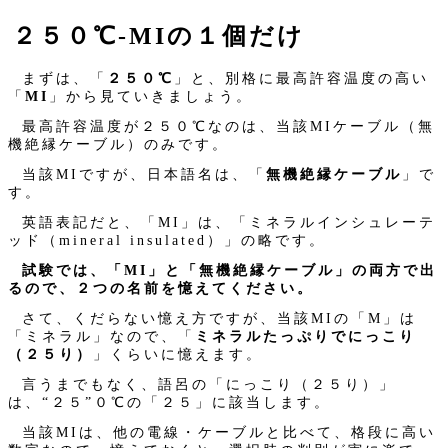
２５０℃‐MIの１個だけ
まずは、「
２５０℃
」と、別格に最高許容温度の高い
「
MI
」から見ていきましょう。
最高許容温度が２５０℃なのは、当該MIケーブル（無
機絶縁ケーブル）のみです。
当該MIですが、日本語名は、「
無機絶縁ケーブル
」で
す。
英語表記だと、「MI」は、「ミネラルインシュレーテ
ッド（mineral insulated）」の略です。
試験では、「MI」と「無機絶縁ケーブル」の両方で出
るので、２つの名前を憶えてください。
さて、くだらない憶え方ですが、当該MIの「M」は
「ミネラル」なので、「
ミネラルたっぷりでにっこり
（２５り）
」くらいに憶えます。
言うまでもなく、語呂の「にっこり（２５り）」
は、“２５”０℃の「２５」に該当します。
当該MIは、他の電線・ケーブルと比べて、格段に高い