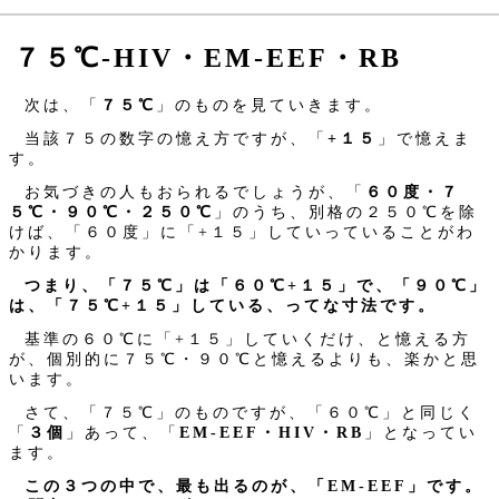
７５℃‐HIV・EM-EEF・RB
次は、「
７５℃
」のものを見ていきます。
当該７５の数字の憶え方ですが、「
+１５
」で憶えま
す。
お気づきの人もおられるでしょうが、「
６０度・７
５℃・９０℃・２５０℃
」のうち、別格の２５０℃を除
けば、「６０度」に「+１５」していっていることがわ
かります。
つまり、「７５℃」は「６０℃+１５」で、「９０℃」
は、「７５℃+１５」している、ってな寸法です。
基準の６０℃に「+１５」していくだけ、と憶える方
が、個別的に７５℃・９０℃と憶えるよりも、楽かと思
います。
さて、「７５℃」のものですが、「６０℃」と同じく
「
３個
」あって、「
EM-EEF・HIV・RB
」となってい
ます。
この３つの中で、最も出るのが、「EM-EEF」です。