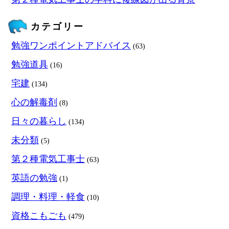
カテゴリー
勉強ワンポイントアドバイス
(63)
勉強道具
(16)
宅建
(134)
心の解毒剤
(8)
日々の暮らし
(134)
未分類
(5)
第２種電気工事士
(63)
英語の勉強
(1)
調理・料理・軽食
(10)
資格こもごも
(479)