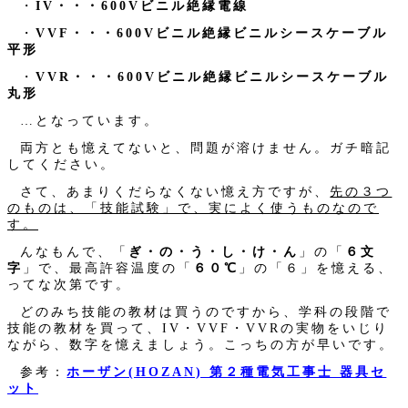
・
IV・・・600Vビニル絶縁電線
・
VVF・・・600Vビニル絶縁ビニルシースケーブル
平形
・
VVR・・・600Vビニル絶縁ビニルシースケーブル
丸形
…となっています。
両方とも憶えてないと、問題が溶けません。ガチ暗記
してください。
さて、あまりくだらなくない憶え方ですが、
先の３つ
のものは、「技能試験」で、実によく使うものなので
す。
んなもんで、「
ぎ・の・う・し・け・ん
」の「
６文
字
」で、最高許容温度の「
６０℃
」の「６」を憶える、
ってな次第です。
どのみち技能の教材は買うのですから、学科の段階で
技能の教材を買って、IV・VVF・VVRの実物をいじり
ながら、数字を憶えましょう。こっちの方が早いです。
参考：
ホーザン(HOZAN) 第２種電気工事士 器具セ
ット