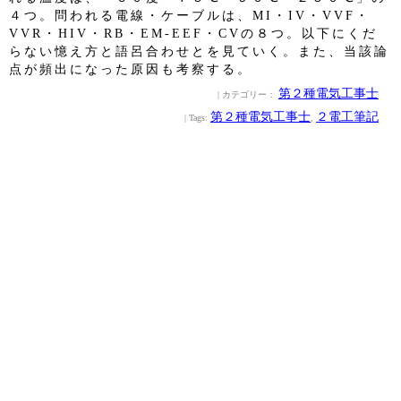
４つ。問われる電線・ケーブルは、MI・IV・VVF・
VVR・HIV・RB・EM-EEF・CVの８つ。以下にくだ
らない憶え方と語呂合わせとを見ていく。また、当該論
点が頻出になった原因も考察する。
第２種電気工事士
| カテゴリー：
第２種電気工事士
２電工筆記
| Tags:
,