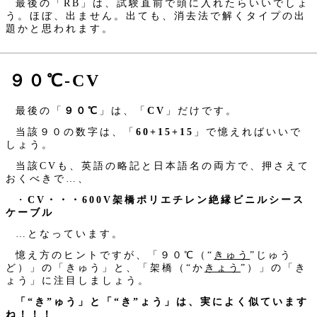
最後の「RB」は、試験直前で頭に入れたらいいでしょ
う。ほぼ、出ません。出ても、消去法で解くタイプの出
題かと思われます。
９０℃‐CV
最後の「
９０℃
」は、「
CV
」だけです。
当該９０の数字は、「
60+15+15
」で憶えればいいで
しょう。
当該CVも、英語の略記と日本語名の両方で、押さえて
おくべきで…、
・
CV・・・600V架橋ポリエチレン絶縁ビニルシース
ケーブル
…となっています。
憶え方のヒントですが、「９０℃（“
きゅう
”じゅう
ど）」の「きゅう」と、「架橋（“か
きょう
”）」の「き
ょう」に注目しましょう。
「“き”ゅう」と「“き”ょう」は、実によく似ています
ね！！！