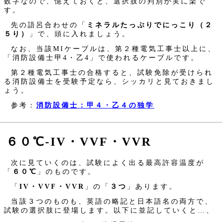
数字なので、憶えておくと、選択肢の判別が実に楽で
す。
先の語呂合わせの「
ミネラルたっぷりでにっこり（２
５り）
」で、頭に入れましょう。
なお、当該MIケーブルは、第２種電気工事士以上に、
「消防設備士甲4・乙4」で使われるケーブルです。
第２種電気工事士の合格すると、試験免除が受けられ
る消防設備士を受験予定なら、シッカリと見ておきまし
ょう。
参考：
消防設備士：甲４・乙４の独学
６０℃‐IV・VVF・VVR
次に見ていくのは、試験によく出る最高許容温度が
「
６０℃
」のものです。
「
IV・VVF・VVR
」の「
３つ
」あります。
当該３つのものも、英語の略記と日本語名の両方で、
試験の選択肢に登場します。以下に並記していくと…、