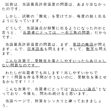
以前は、当該最高許容温度の問題は、あまり出なかっ
たのです。
しかし、試験の「難化」を受けてか、毎度の如く出る
ようになっています。
どうして、当該論点が頻繁に出るようになったのかと
言うと、「
出題者にとっては、一石三鳥の問題
」だから
です。
当該最高許容温度の問題は、まず、
英語の略語
が問え
ます。んで、
日本語名
も問えます。そして、
数字
も問え
ます。
こんな次第で、受験生を落としやすいったらありゃし
ない問題なのです。
わたしが出題者でも出します！出しやすいからで
す！！問題を作る手間がそうないのに、受験生を落とせ
るからです！！！
こんな次第で、出題者にとっては“
おいしい論点
”とな
っており、今後も、問われ続けると思います。
当該ページで、対策をシッカリと練っておきましょ
う。