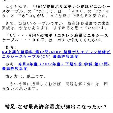
んなもんで、「
600V架橋ポリエチレン絶縁ビニルシー
スケーブル
」の「“
き
”ょう」は、「９０℃」の「
”き
”ゅ
う」と「
“き”つながり
」ってな感じで憶えると楽です。
さて、当該CVケーブルですが、最高許容温度での出題
実績は、かなりあります。まず出ると思っていいです。
「
CV・・・600V架橋ポリエチレン絶縁ビニルシース
ケーブル・・・９０℃
」は、ガチで憶えてください。
参考：
R4上期午後学科 第12問‐600V 架橋ポリエチレン絶縁ビ
ニルシースケーブル(CV) 最高許容温度
参考：
令和4年度（2022年度）下期午前 学科 第12問‐
最高許容温度
憶え方は、以上です。
こういう風に把握しておけば、問題を解く分には、困
らないと思います。
補足‐なぜ最高許容温度が頻出になったか？