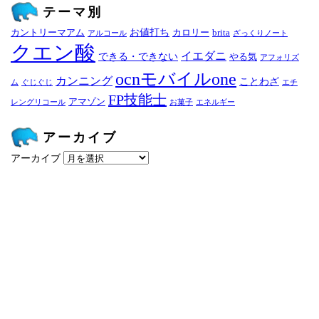
テーマ別
お値打ち
カントリーマアム
カロリー
brita
アルコール
ざっくりノート
クエン酸
イエダニ
できる・できない
やる気
アフォリズ
ocnモバイルone
カンニング
ことわざ
ム
ぐじぐじ
エチ
FP技能士
アマゾン
レングリコール
お菓子
エネルギー
アーカイブ
アーカイブ