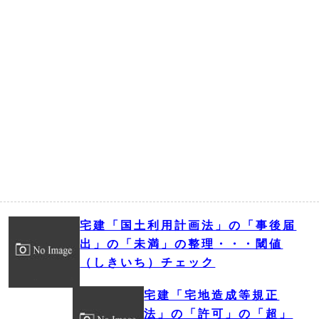
宅建「国土利用計画法」の「事後届
出」の「未満」の整理・・・閾値
（しきいち）チェック
宅建「宅地造成等規正
法」の「許可」の「超」