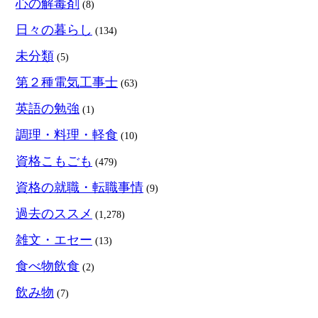
心の解毒剤
(8)
日々の暮らし
(134)
未分類
(5)
第２種電気工事士
(63)
英語の勉強
(1)
調理・料理・軽食
(10)
資格こもごも
(479)
資格の就職・転職事情
(9)
過去のススメ
(1,278)
雑文・エセー
(13)
食べ物飲食
(2)
飲み物
(7)