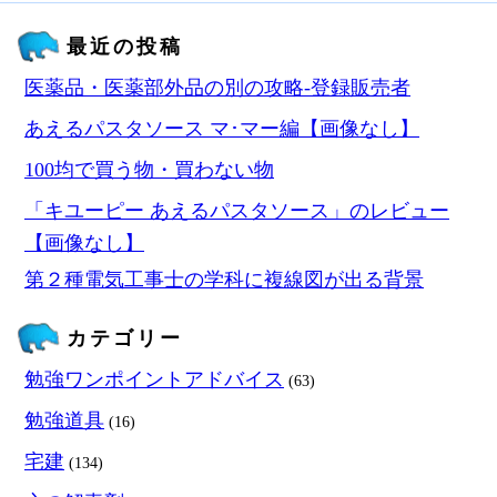
最近の投稿
医薬品・医薬部外品の別の攻略‐登録販売者
あえるパスタソース マ･マー編【画像なし】
100均で買う物・買わない物
「キユーピー あえるパスタソース」のレビュー
【画像なし】
第２種電気工事士の学科に複線図が出る背景
カテゴリー
勉強ワンポイントアドバイス
(63)
勉強道具
(16)
宅建
(134)