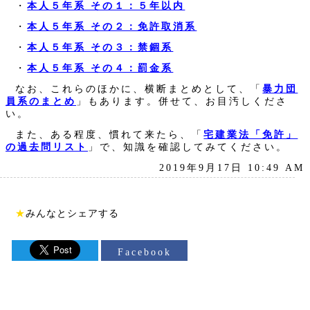
・
本人５年系 その１：５年以内
・
本人５年系 その２：免許取消系
・
本人５年系 その３：禁錮系
・
本人５年系 その４：罰金系
なお、これらのほかに、横断まとめとして、「
暴力団
員系のまとめ
」もあります。併せて、お目汚しくださ
い。
また、ある程度、慣れて来たら、「
宅建業法「免許」
の過去問リスト
」で、知識を確認してみてください。
2019年9月17日 10:49 AM
★
みんなとシェアする
Facebook