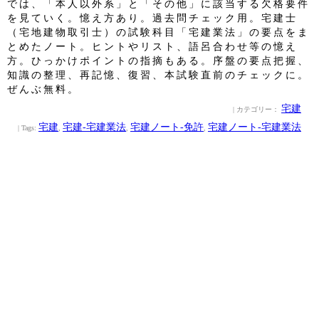
では、「本人以外系」と「その他」に該当する欠格要件
を見ていく。憶え方あり。過去問チェック用。宅建士
（宅地建物取引士）の試験科目「宅建業法」の要点をま
とめたノート。ヒントやリスト、語呂合わせ等の憶え
方。ひっかけポイントの指摘もある。序盤の要点把握、
知識の整理、再記憶、復習、本試験直前のチェックに。
ぜんぶ無料。
宅建
| カテゴリー：
宅建
宅建‐宅建業法
宅建ノート‐免許
宅建ノート‐宅建業法
| Tags:
,
,
,