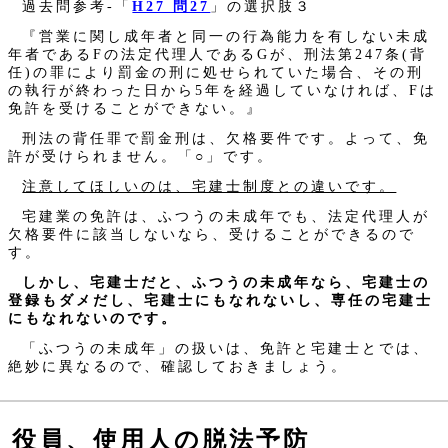
過去問参考‐「
H27 問27
」の選択肢３
『営業に関し成年者と同一の行為能力を有しない未成
年者であるFの法定代理人であるGが、刑法第247条(背
任)の罪により罰金の刑に処せられていた場合、その刑
の執行が終わった日から5年を経過していなければ、Fは
免許を受けることができない。』
刑法の背任罪で罰金刑は、欠格要件です。よって、免
許が受けられません。「○」です。
注意してほしいのは、宅建士制度との違いです。
宅建業の免許は、ふつうの未成年でも、法定代理人が
欠格要件に該当しないなら、受けることができるので
す。
しかし、宅建士だと、ふつうの未成年なら、宅建士の
登録もダメだし、宅建士にもなれないし、専任の宅建士
にもなれないのです。
「ふつうの未成年」の扱いは、免許と宅建士とでは、
絶妙に異なるので、確認しておきましょう。
役員、使用人の脱法予防