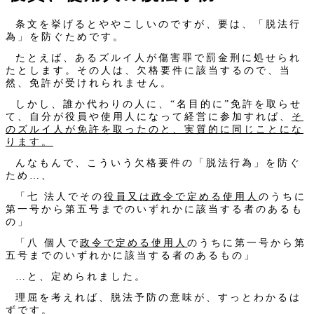
条文を挙げるとややこしいのですが、要は、「脱法行
為」を防ぐためです。
たとえば、あるズルイ人が傷害罪で罰金刑に処せられ
たとします。その人は、欠格要件に該当するので、当
然、免許が受けれられません。
しかし、誰か代わりの人に、“名目的に”免許を取らせ
て、自分が役員や使用人になって経営に参加すれば、
そ
のズルイ人が免許を取ったのと、実質的に同じことにな
ります。
んなもんで、こういう欠格要件の「脱法行為」を防ぐ
ため…、
「七 法人でその
役員又は政令で定める使用人
のうちに
第一号から第五号までのいずれかに該当する者のあるも
の」
「八 個人で
政令で定める使用人
のうちに第一号から第
五号までのいずれかに該当する者のあるもの」
…と、定められました。
理屈を考えれば、脱法予防の意味が、すっとわかるは
ずです。