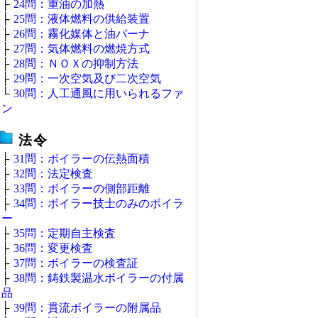
├
24問：重油の加熱
├
25問：液体燃料の供給装置
├
26問：霧化媒体と油バーナ
├
27問：気体燃料の燃焼方式
├
28問：ＮＯＸの抑制方法
├
29問：一次空気及び二次空気
└
30問：人工通風に用いられるファ
ン
法令
├
31問：ボイラーの伝熱面積
├
32問：法定検査
├
33問：ボイラーの側部距離
├
34問：ボイラー技士のみのボイラ
ー
├
35問：定期自主検査
├
36問：変更検査
├
37問：ボイラーの検査証
├
38問：鋳鉄製温水ボイラーの付属
品
├
39問：貫流ボイラーの附属品