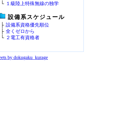
└
１級陸上特殊無線の独学
設備系スケジュール
├
設備系資格優先順位
├
全くゼロから
└
２電工有資格者
ets by dokugaku_kurage