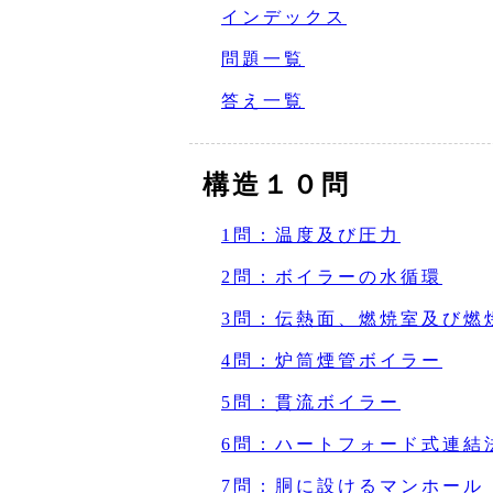
インデックス
問題一覧
答え一覧
構造１０問
1問：温度及び圧力
2問：ボイラーの水循環
3問：伝熱面、燃焼室及び燃
4問：炉筒煙管ボイラー
5問：貫流ボイラー
6問：ハートフォード式連結
7問：胴に設けるマンホール