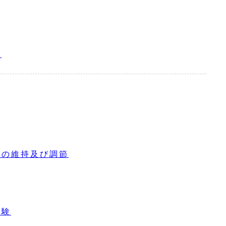
器
焼の維持及び調節
試験