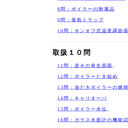
8問：ボイラーの附属品
9問：蒸気トラップ
10問：オンオフ式温度調節
取扱１０問
11問：逆火の発生原因
。
12問：ボイラーたき始め
13問：油だきボイラーの燃
14問：キャリオーバ
15問：ボイラー水位
。
16問：ガラス水面計の機能