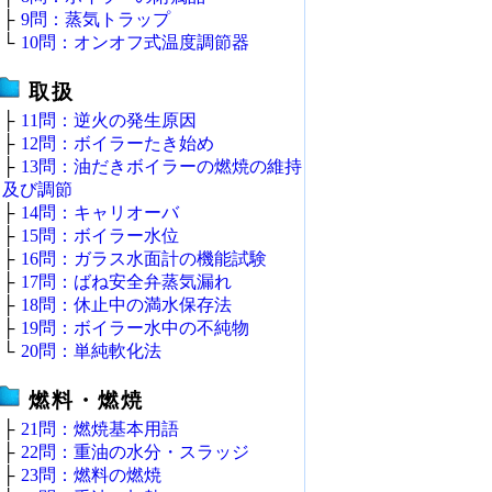
├
9問：蒸気トラップ
└
10問：オンオフ式温度調節器
取扱
├
11問：逆火の発生原因
├
12問：ボイラーたき始め
├
13問：油だきボイラーの燃焼の維持
及び調節
├
14問：キャリオーバ
├
15問：ボイラー水位
├
16問：ガラス水面計の機能試験
├
17問：ばね安全弁蒸気漏れ
├
18問：休止中の満水保存法
├
19問：ボイラー水中の不純物
└
20問：単純軟化法
燃料・燃焼
├
21問：燃焼基本用語
├
22問：重油の水分・スラッジ
├
23問：燃料の燃焼