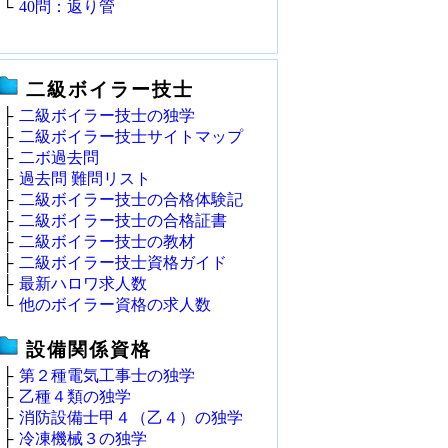
└
40問：返り管
二級ボイラー技士
├
二級ボイラー技士の独学
├
二級ボイラー技士サイトマップ
├
二ボ過去問
├
過去問 難問リスト
├
二級ボイラー技士の合格体験記
├
二級ボイラー技士の合格証書
├
二級ボイラー技士の教材
├
二級ボイラー技士資格ガイド
├
最新ハロワ求人数
└
他のボイラー資格の求人数
設備関係資格
├
第２種電気工事士の独学
├
乙種４類の独学
├
消防設備士甲４（乙４）の独学
├
冷凍機械３の独学