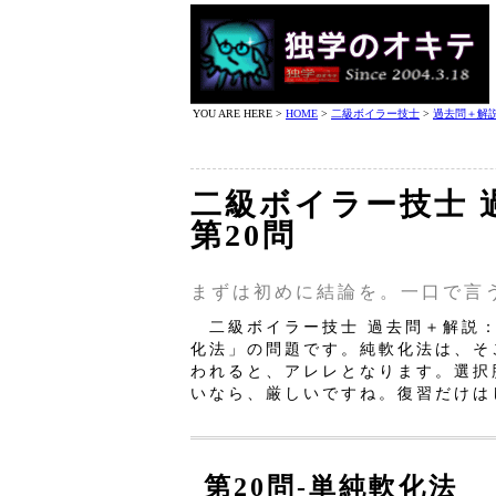
YOU ARE HERE >
HOME
>
二級ボイラー技士
>
過去問＋解
二級ボイラー技士 
第20問
まずは初めに結論を。一口で言
二級ボイラー技士 過去問＋解説：
化法」の問題です。純軟化法は、そ
われると、アレレとなります。選択
いなら、厳しいですね。復習だけは
第20問‐単純軟化法