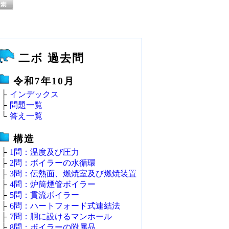
二ボ 過去問
令和7年10月
├
インデックス
├
問題一覧
└
答え一覧
構造
├
1問：温度及び圧力
├
2問：ボイラーの水循環
├
3問：伝熱面、燃焼室及び燃焼装置
├
4問：炉筒煙管ボイラー
├
5問：貫流ボイラー
├
6問：ハートフォード式連結法
├
7問：胴に設けるマンホール
├
8問：ボイラーの附属品