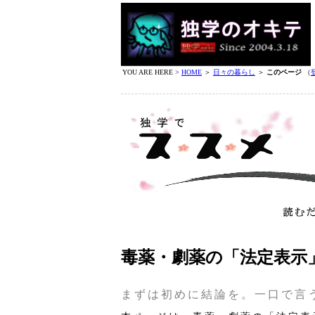
YOU ARE HERE >
HOME
＞
日々の暮らし
＞
このページ
（
毒薬・劇薬の「法定表示」
まずは初めに結論を。一口で言