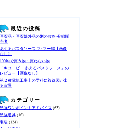
最近の投稿
医薬品・医薬部外品の別の攻略‐登録販
売者
あえるパスタソース マ･マー編【画像
なし】
100均で買う物・買わない物
「キユーピー あえるパスタソース」の
レビュー【画像なし】
第２種電気工事士の学科に複線図が出
る背景
カテゴリー
勉強ワンポイントアドバイス
(63)
勉強道具
(16)
宅建
(134)