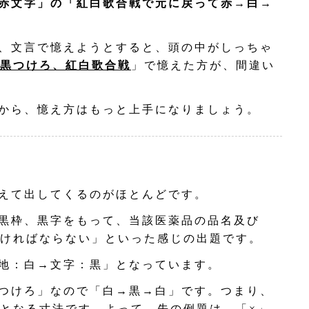
赤文字」の「紅白歌合戦で元に戻って赤→白→
、文言で憶えようとすると、頭の中がしっちゃ
黒つけろ、紅白歌合戦
」で憶えた方が、間違い
から、憶え方はもっと上手になりましょう。
えて出してくるのがほとんどです。
黒枠、黒字をもって、当該医薬品の品名及び
ければならない」といった感じの出題です。
地：白→文字：黒」となっています。
つけろ」なので「白→黒→白」です。つまり、
となる寸法です。よって、先の例題は、「×」