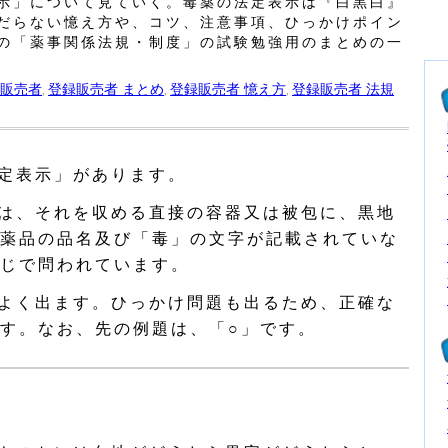
示」について見ていく。毒薬の法定表示は『白黒白』
だらない憶え方や、コツ、注意事項、ひっかけポイン
の「薬事関係法規・制度」の試験勉強用のまとめの一
販売者
登録販売者 まとめ
登録販売者 憶え方
登録販売者 法規
,
,
,
定表示」があります。
は、それを収める直接の容器又は被包に、黒地
薬品の品名及び「毒」の文字が記載されていな
じで問われています。
よく出ます。ひっかけ問題も出るため、正確な
す。なお、先の例題は、「○」です。