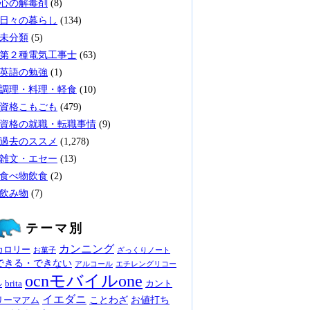
心の解毒剤
(8)
日々の暮らし
(134)
未分類
(5)
第２種電気工事士
(63)
英語の勉強
(1)
調理・料理・軽食
(10)
資格こもごも
(479)
資格の就職・転職事情
(9)
過去のススメ
(1,278)
雑文・エセー
(13)
食べ物飲食
(2)
飲み物
(7)
テーマ別
カンニング
カロリー
お菓子
ざっくりノート
できる・できない
アルコール
エチレングリコー
ocnモバイルone
brita
カント
ル
イエダニ
ことわざ
お値打ち
リーマアム