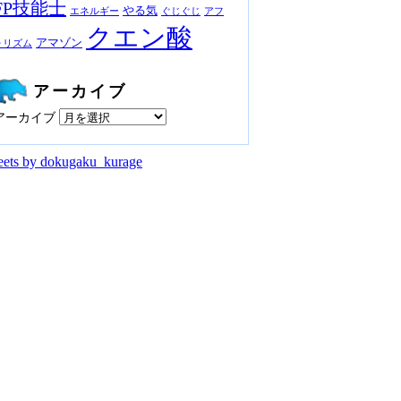
FP技能士
やる気
エネルギー
ぐじぐじ
アフ
クエン酸
アマゾン
ォリズム
アーカイブ
アーカイブ
ets by dokugaku_kurage