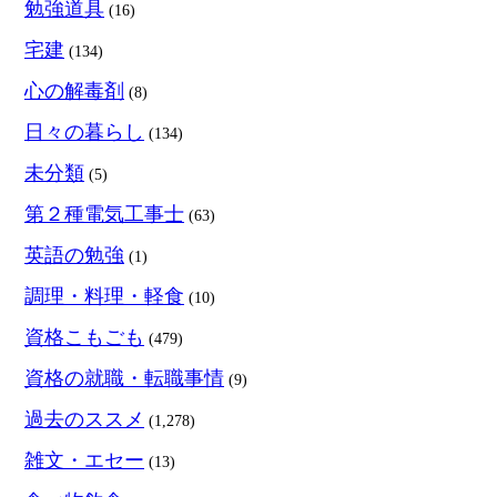
勉強道具
(16)
宅建
(134)
心の解毒剤
(8)
日々の暮らし
(134)
未分類
(5)
第２種電気工事士
(63)
英語の勉強
(1)
調理・料理・軽食
(10)
資格こもごも
(479)
資格の就職・転職事情
(9)
過去のススメ
(1,278)
雑文・エセー
(13)