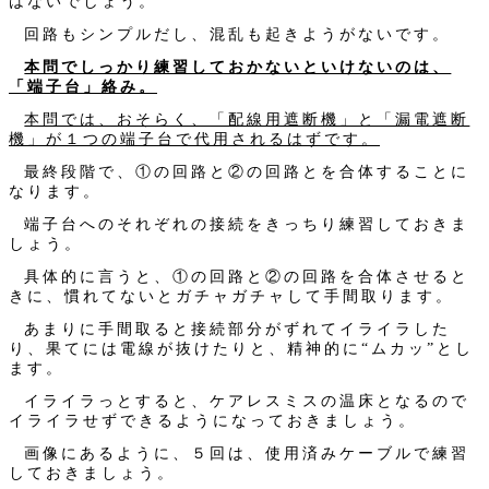
はないでしょう。
回路もシンプルだし、混乱も起きようがないです。
本問でしっかり練習しておかないといけないのは、
「端子台」絡み。
本問では、おそらく、「配線用遮断機」と「漏電遮断
機」が１つの端子台で代用されるはずです。
最終段階で、①の回路と②の回路とを合体することに
なります。
端子台へのそれぞれの接続をきっちり練習しておきま
しょう。
具体的に言うと、①の回路と②の回路を合体させると
きに、慣れてないとガチャガチャして手間取ります。
あまりに手間取ると接続部分がずれてイライラした
り、果てには電線が抜けたりと、精神的に“ムカッ”とし
ます。
イライラっとすると、ケアレスミスの温床となるので
イライラせずできるようになっておきましょう。
画像にあるように、５回は、使用済みケーブルで練習
しておきましょう。