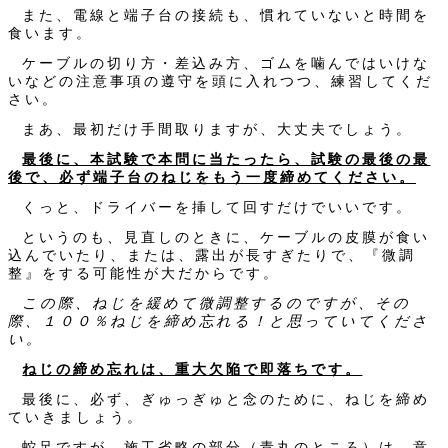
また、電線と端子台の接続も、慣れていないと時間を
食います。
ケーブルの切り方・差込み方、ゴムを噛んではいけな
いなどの注意事項の遵守を頭に入れつつ、練習してくだ
さい。
まあ、最初だけ手間取りますが、大丈夫でしょう。
最後に、本試験で本問に当たったら、試験の最後の最
後で、必ず端子台のねじをもう一度締めてください。
くっと、ドライバーを挿して回すだけでいいです。
というのも、見直しのときに、ケーブルの皮膜が食い
込んでいたり、または、露出が長すぎたりで、『微調
整』をする可能性が大だからです。
この際、ねじを緩めて微調整するのですが、その
際、１００％ねじを締め忘れる！と思っていてくださ
い。
ねじの締め忘れは、重大欠陥で即落ちです。
最後に、必ず、ぎゅっぎゅと念のために、ねじを締め
ていきましょう。
蛇足ですが、施工省略の部分（青丸のところ）は、意