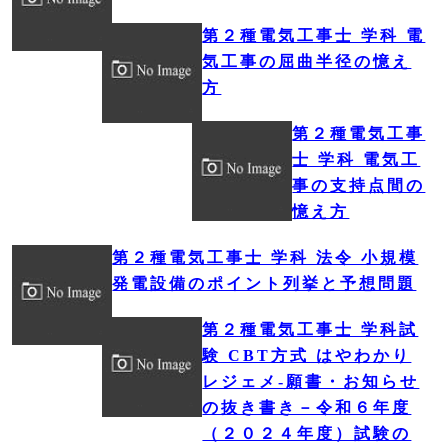
第２種電気工事士 学科 電
気工事の屈曲半径の憶え
方
第２種電気工事
士 学科 電気工
事の支持点間の
憶え方
第２種電気工事士 学科 法令 小規模
発電設備のポイント列挙と予想問題
第２種電気工事士 学科試
験 CBT方式 はやわかり
レジェメ‐願書・お知らせ
の抜き書き－令和６年度
（２０２４年度）試験の