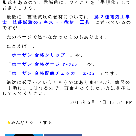
形式もあるので、意識的に、やることを「手順化」して
おきましょう。
最後に、技能試験の教材については「
第２種電気工事
士・技能試験のテキスト・教材・工具
」に述べているの
ですが…、
先のページで述べなかったものもあります。
たとえば…、
「
ホーザン 合格クリップ
」や、
「
ホーザン 合格ゲージ P-925
」や、
「
ホーザン 合格配線チェッカー Z-22
」です。
絶対に必要かというとそうではありませんが、練習の
「手助け」にはなるので、万全を尽くしたい方は参考に
してみてください。
2015年6月17日 12:54 PM
★
みんなとシェアする