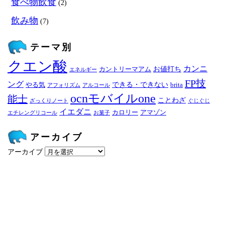
食べ物飲食
(2)
飲み物
(7)
テーマ別
クエン酸
カンニ
お値打ち
カントリーマアム
エネルギー
FP技
ング
できる・できない
やる気
brita
アフォリズム
アルコール
ocnモバイルone
能士
ことわざ
ざっくりノート
ぐじぐじ
イエダニ
カロリー
アマゾン
エチレングリコール
お菓子
アーカイブ
アーカイブ