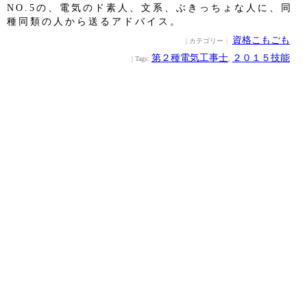
NO.5の、電気のド素人、文系、ぶきっちょな人に、同
種同類の人から送るアドバイス。
資格こもごも
| カテゴリー：
第２種電気工事士
２０１５技能
| Tags:
,