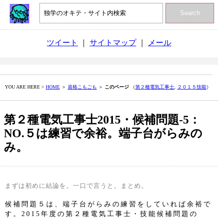
Search
ツイート
｜
サイトマップ
｜
メール
YOU ARE HERE >
HOME
＞
資格こもごも
＞
このページ
（
第２種電気工事士
,
２０１５技能
）
第２種電気工事士2015・候補問題‐5：
NO.５は練習で余裕。端子台がらみの
み。
まずは初めに結論を。一口で言うと。まとめ。
候補問題５は、端子台がらみの練習をしていれば余裕で
す。2015年度の第２種電気工事士・技能候補問題の