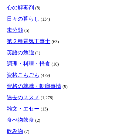
心の解毒剤
(8)
日々の暮らし
(134)
未分類
(5)
第２種電気工事士
(63)
英語の勉強
(1)
調理・料理・軽食
(10)
資格こもごも
(479)
資格の就職・転職事情
(9)
過去のススメ
(1,278)
雑文・エセー
(13)
食べ物飲食
(2)
飲み物
(7)