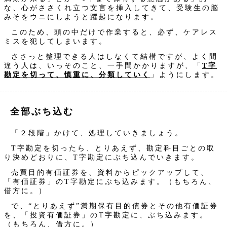
な、心がささくれ立つ文言を挿入してきて、受験生の脳
みそをウニにしようと躍起になります。
このため、頭の中だけで作業すると、必ず、ケアレス
ミスを犯してしまいます。
ささっと整理できる人はしなくて結構ですが、よく間
違う人は、いっそのこと、一手間かかりますが、「
T字
勘定を切って、慎重に、分類していく
」ようにします。
全部ぶち込む
「２段階」かけて、処理していきましょう。
T字勘定を切ったら、とりあえず、勘定科目ごとの取
り決めどおりに、T字勘定にぶち込んでいきます。
売買目的有価証券を、資料からピックアップして、
「有価証券」のT字勘定にぶち込みます。（もちろん、
借方に。）
で、“とりあえず”満期保有目的債券とその他有価証券
を、「投資有価証券」のT字勘定に、ぶち込みます。
（もちろん、借方に。）