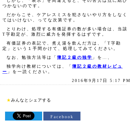
しかし、「表示」を間違えると、その苦労は点に結び
つかないのです。
だからこそ、ケアレスミスを犯さないやり方をしなく
てはいけない、ってな次第です。
とりわけ、処理する有価証券の数が多い場合は、当該
T字勘定が、激烈に威力を発揮するはずです。
有価証券の表記で、煮え湯を飲んだ方は、「T字勘
定」という１手間かけて、処理してみてください。
なお、勉強方法等は「
簿記２級の独学
」を…、
独学向け教材については、「
簿記２級の教材レビュ
ー
」を一読ください。
2016年9月17日 5:17 PM
★
みんなとシェアする
Facebook