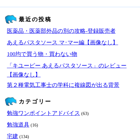
最近の投稿
医薬品・医薬部外品の別の攻略‐登録販売者
あえるパスタソース マ･マー編【画像なし】
100均で買う物・買わない物
「キユーピー あえるパスタソース」のレビュー
【画像なし】
第２種電気工事士の学科に複線図が出る背景
カテゴリー
勉強ワンポイントアドバイス
(63)
勉強道具
(16)
宅建
(134)