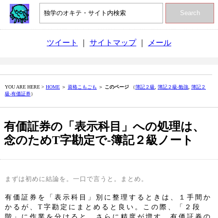
Search
ツイート
｜
サイトマップ
｜
メール
YOU ARE HERE >
HOME
＞
資格こもごも
＞
このページ
（
簿記２級
,
簿記２級‐勉強
,
簿記２
級‐有価証券
）
有価証券の「表示科目」への処理は、
念のためT字勘定で‐簿記２級ノート
まずは初めに結論を。一口で言うと。まとめ。
有価証券を「表示科目」別に整理するときは、１手間か
かるが、T字勘定にまとめると良い。この際、「２段
階」に作業を分けると、さらに精度が増す。有価証券の