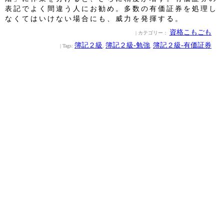
表記でよく間違う人にお勧め。多数の有価証券を処理し
なくてはいけない場合にも、威力を発揮する。
資格こもごも
| カテゴリー：
簿記２級
簿記２級‐勉強
簿記２級‐有価証券
| Tags:
,
,