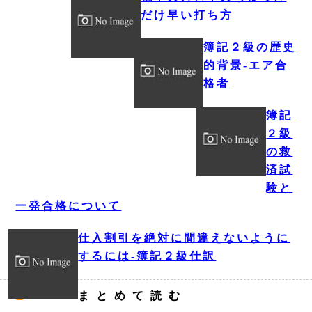
だけ早い打ち方
簿記２級の歴史
的背景‐エア合
格者
簿記
２級
の救
済試
験と
一発合格について
仕入割引を絶対に間違えないように
するには‐簿記２級仕訳
まとめて読む