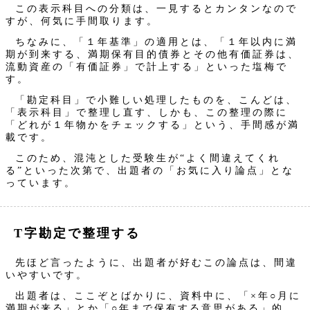
この表示科目への分類は、一見するとカンタンなので
すが、何気に手間取ります。
ちなみに、「１年基準」の適用とは、「１年以内に満
期が到来する、満期保有目的債券とその他有価証券は、
流動資産の「有価証券」で計上する」といった塩梅で
す。
「勘定科目」で小難しい処理したものを、こんどは、
「表示科目」で整理し直す、しかも、この整理の際に
「どれが１年物かをチェックする」という、手間感が満
載です。
このため、混沌とした受験生が“よく間違えてくれ
る”といった次第で、出題者の「お気に入り論点」とな
っています。
T字勘定で整理する
先ほど言ったように、出題者が好むこの論点は、間違
いやすいです。
出題者は、ここぞとばかりに、資料中に、「×年○月に
満期が来る」とか「○年まで保有する意思がある」的