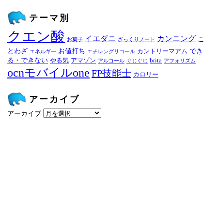
テーマ別
クエン酸
イエダニ
カンニング
こ
お菓子
ざっくりノート
とわざ
お値打ち
でき
カントリーマアム
エネルギー
エチレングリコール
る・できない
やる気
アマゾン
brita
アルコール
ぐじぐじ
アフォリズム
ocnモバイルone
FP技能士
カロリー
アーカイブ
アーカイブ