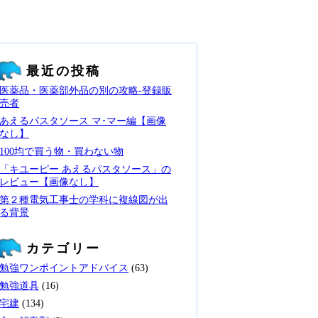
最近の投稿
医薬品・医薬部外品の別の攻略‐登録販
売者
あえるパスタソース マ･マー編【画像
なし】
100均で買う物・買わない物
「キユーピー あえるパスタソース」の
レビュー【画像なし】
第２種電気工事士の学科に複線図が出
る背景
カテゴリー
勉強ワンポイントアドバイス
(63)
勉強道具
(16)
宅建
(134)