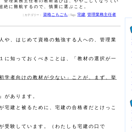
、管理業務主任者の教材選びは、ややこしくなってい
超絶に難航するので、慎重に選ぶこと。
資格こもごも
宅建
管理業務主任者
| カテゴリー：
| Tags:
,
人や、はじめて資格の勉強する人への、管理業
１に知っておくべきことは、「教材の選択が一
初学者向けの教材が少ない」ことが、まず、挙
』があります。
が宅建と被るために、宅建の合格者だとけっこ
が受験しています。（わたしも宅建の口で