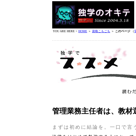
YOU ARE HERE >
HOME
＞
資格こもごも
＞
このページ
（
管理業務主任者は、教材
まずは初めに結論を。一口で言