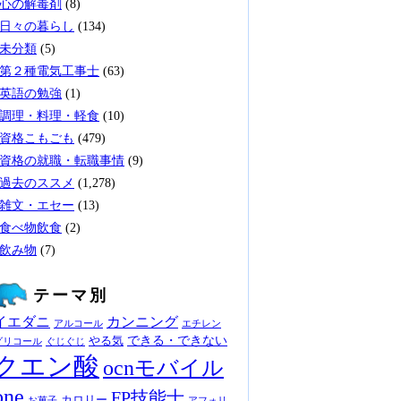
心の解毒剤
(8)
日々の暮らし
(134)
未分類
(5)
第２種電気工事士
(63)
英語の勉強
(1)
調理・料理・軽食
(10)
資格こもごも
(479)
資格の就職・転職事情
(9)
過去のススメ
(1,278)
雑文・エセー
(13)
食べ物飲食
(2)
飲み物
(7)
テーマ別
イエダニ
カンニング
アルコール
エチレン
できる・できない
やる気
グリコール
ぐじぐじ
クエン酸
ocnモバイル
one
FP技能士
カロリー
お菓子
アフォリ