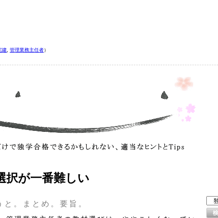
宅建
,
管理業務主任者
）
選択が一番難しい
うと。まとめ。要旨。