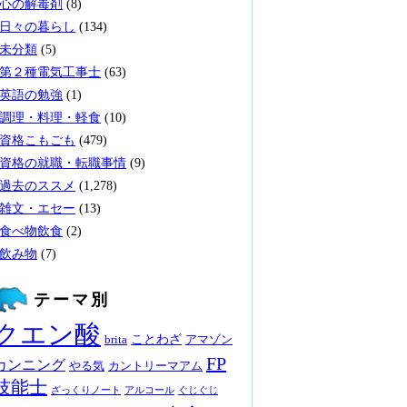
心の解毒剤
(8)
日々の暮らし
(134)
未分類
(5)
第２種電気工事士
(63)
英語の勉強
(1)
調理・料理・軽食
(10)
資格こもごも
(479)
資格の就職・転職事情
(9)
過去のススメ
(1,278)
雑文・エセー
(13)
食べ物飲食
(2)
飲み物
(7)
テーマ別
クエン酸
ことわざ
brita
アマゾン
FP
カンニング
やる気
カントリーマアム
技能士
ざっくりノート
アルコール
ぐじぐじ