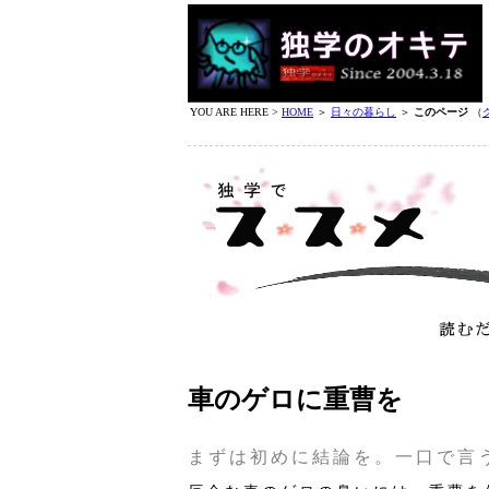
YOU ARE HERE >
HOME
＞
日々の暮らし
＞
このページ
（
車のゲロに重曹を
まずは初めに結論を。一口で言