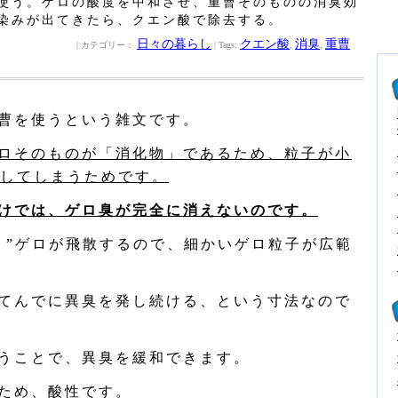
使う。ゲロの酸度を中和させ、重曹そのものの消臭効
染みが出てきたら、クエン酸で除去する。
日々の暮らし
クエン酸
消臭
重曹
| カテゴリー：
| Tags:
,
,
曹を使うという雑文です。
ロそのものが「消化物」であるため、粒子が小
してしまうためです。
けでは、ゲロ臭が完全に消えないのです。
く”ゲロが飛散するので、細かいゲロ粒子が広範
てんでに異臭を発し続ける、という寸法なので
うことで、異臭を緩和できます。
ため、酸性です。