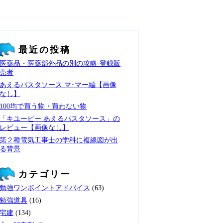
最近の投稿
医薬品・医薬部外品の別の攻略‐登録販
売者
あえるパスタソース マ･マー編【画像
なし】
100均で買う物・買わない物
「キユーピー あえるパスタソース」の
レビュー【画像なし】
第２種電気工事士の学科に複線図が出
る背景
カテゴリー
勉強ワンポイントアドバイス
(63)
勉強道具
(16)
宅建
(134)