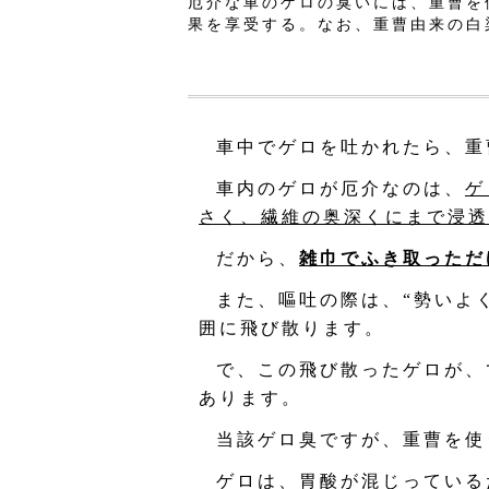
厄介な車のゲロの臭いには、重曹を
果を享受する。なお、重曹由来の白
車中でゲロを吐かれたら、重
車内のゲロが厄介なのは、
ゲ
さく、繊維の奥深くにまで浸透
だから、
雑巾でふき取っただ
また、嘔吐の際は、“勢いよ
囲に飛び散ります。
で、この飛び散ったゲロが、
あります。
当該ゲロ臭ですが、重曹を使
ゲロは、胃酸が混じっている