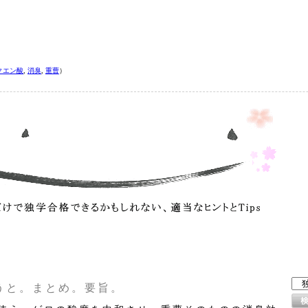
クエン酸
,
消臭
,
重曹
）
うと。まとめ。要旨。