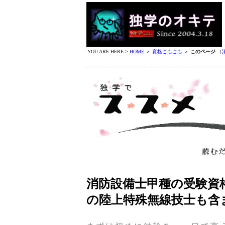
YOU ARE HERE >
HOME
＞
資格こもごも
＞
このページ
（
消防設備士甲種の受験資
の陸上特殊無線技士も含