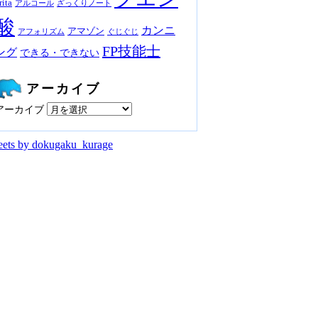
rita
アルコール
ざっくりノート
酸
カンニ
アマゾン
アフォリズム
ぐじぐじ
FP技能士
ング
できる・できない
アーカイブ
アーカイブ
ets by dokugaku_kurage