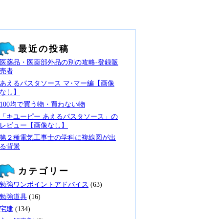
最近の投稿
医薬品・医薬部外品の別の攻略‐登録販
売者
あえるパスタソース マ･マー編【画像
なし】
100均で買う物・買わない物
「キユーピー あえるパスタソース」の
レビュー【画像なし】
第２種電気工事士の学科に複線図が出
る背景
カテゴリー
勉強ワンポイントアドバイス
(63)
勉強道具
(16)
宅建
(134)