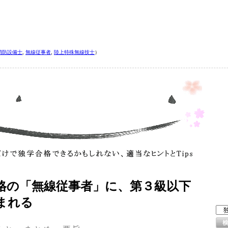
消防設備士
,
無線従事者
,
陸上特殊無線技士
）
格の「無線従事者」に、第３級以下
まれる