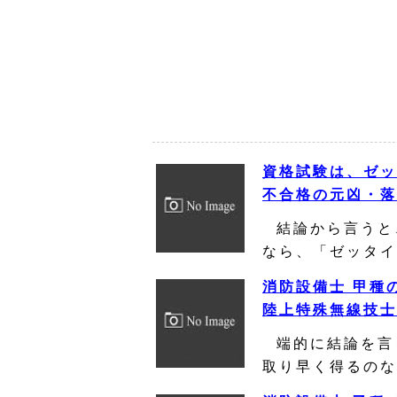
資格試験は、ゼッ
不合格の元凶・落
結論から言うと
なら、「ゼッタイ
消防設備士 甲種
陸上特殊無線技士
端的に結論を言
取り早く得るのな