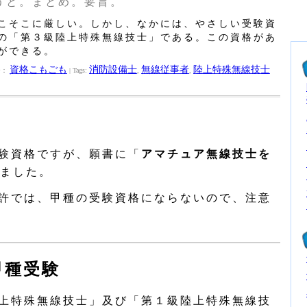
うと。まとめ。要旨。
こそこに厳しい。しかし、なかには、やさしい受験資
の「第３級陸上特殊無線技士」である。この資格があ
ができる。
資格こもごも
消防設備士
無線従事者
陸上特殊無線技士
ー：
| Tags:
,
,
験資格ですが、願書に「
アマチュア無線技士を
ました。
許では、甲種の受験資格にならないので、注意
甲種受験
上特殊無線技士」及び「第１級陸上特殊無線技