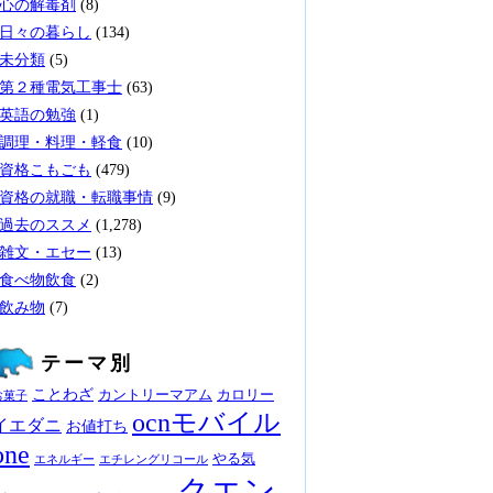
心の解毒剤
(8)
日々の暮らし
(134)
未分類
(5)
第２種電気工事士
(63)
英語の勉強
(1)
調理・料理・軽食
(10)
資格こもごも
(479)
資格の就職・転職事情
(9)
過去のススメ
(1,278)
雑文・エセー
(13)
食べ物飲食
(2)
飲み物
(7)
テーマ別
ことわざ
カントリーマアム
カロリー
お菓子
ocnモバイル
イエダニ
お値打ち
one
やる気
エネルギー
エチレングリコール
クエン