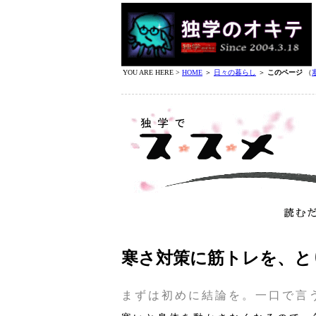
YOU ARE HERE >
HOME
＞
日々の暮らし
＞
このページ
（
寒さ対策に筋トレを、と
まずは初めに結論を。一口で言