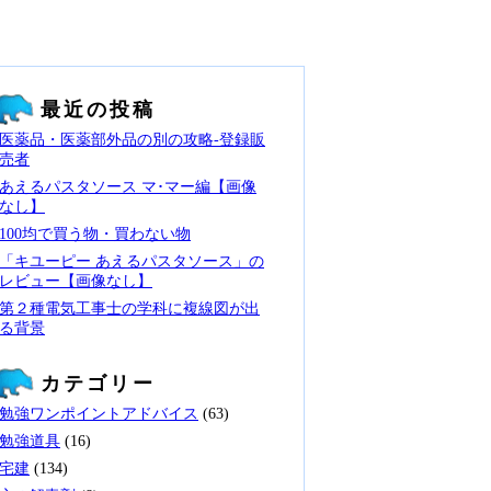
最近の投稿
医薬品・医薬部外品の別の攻略‐登録販
売者
あえるパスタソース マ･マー編【画像
なし】
100均で買う物・買わない物
「キユーピー あえるパスタソース」の
レビュー【画像なし】
第２種電気工事士の学科に複線図が出
る背景
カテゴリー
勉強ワンポイントアドバイス
(63)
勉強道具
(16)
宅建
(134)