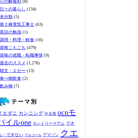
心の解毒剤
(8)
日々の暮らし
(134)
未分類
(5)
第２種電気工事士
(63)
英語の勉強
(1)
調理・料理・軽食
(10)
資格こもごも
(479)
資格の就職・転職事情
(9)
過去のススメ
(1,278)
雑文・エセー
(13)
食べ物飲食
(2)
飲み物
(7)
テーマ別
ocnモ
イエダニ
カンニング
やる気
バイルone
でき
カントリーマアム
クエ
る・できない
アマゾン
アルコール