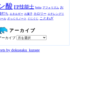
ン酸
FP技能士
お
brita
アフォリズム
値打ち
カロリー
エネルギー
お菓子
エチレングリ
ことわざ
コール
ざっくりノート
ぐじぐじ
アーカイブ
アーカイブ
ets by dokugaku_kurage