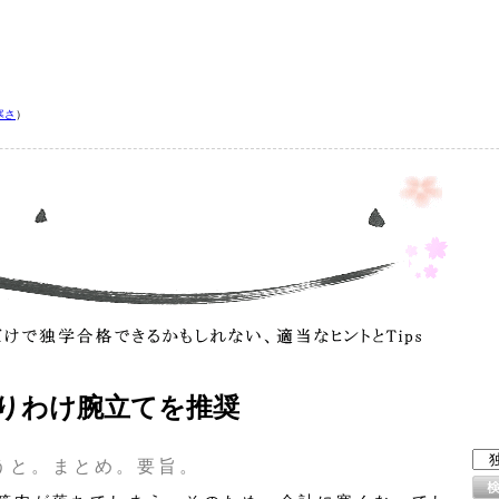
寒さ
）
りわけ腕立てを推奨
うと。まとめ。要旨。