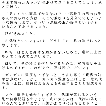
今まで買ったカッパが色あせて見えることでしょう。あ
と長靴も。
「男」くさい商品ばかりなので、中高校生の男のお子
さんのおられる方は、そこで服なりを見立ててもよいよ
うな気もします。そういう系統の服が好きという子も、
いることでありましょう。
話がそれました。
お勉強といいますのは、どうしても、机の前でじっと
致します。
即ち、ほとんど身体を動かさないために、通常以上に
冷えてくるのでございます。
ほいで、その冷えを何とかするために、室内温度を上
げるのですが、これがまた、不経済でございます。
ガンガンに温度を上げないと、うすら寒くて暖房の効
果は少ない。しかし、ガンガン温度を上げると、電気代
を食う上に、結露によるカビも発生することと相成りま
す。
また、暖房を効かしすぎると、代謝が落ちるという、
別の健康問題も生じます。冬に太る人は、代謝の落ちて
いる人でございます。代謝があまりに落ちるとドイヒー