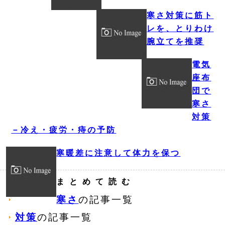
寒さ対策に筋ト
レを、とりわけ
腕立てを推奨
電気
座布
団で
寒さ
対策
－冷え・疲労・痔の予防
寒暖差に注意して体力を保つ
まとめて読む
寒さ
の記事一覧
対策
の記事一覧