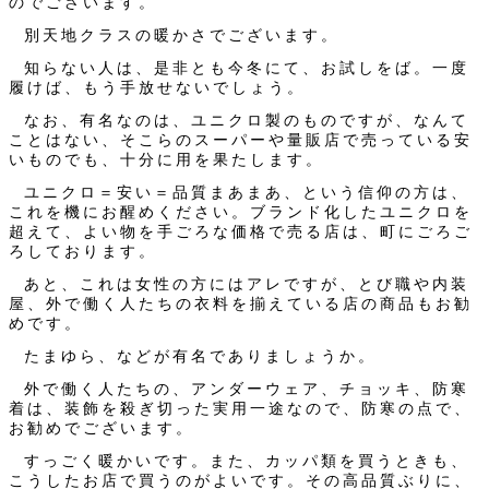
のでございます。
別天地クラスの暖かさでございます。
知らない人は、是非とも今冬にて、お試しをば。一度
履けば、もう手放せないでしょう。
なお、有名なのは、ユニクロ製のものですが、なんて
ことはない、そこらのスーパーや量販店で売っている安
いものでも、十分に用を果たします。
ユニクロ＝安い＝品質まあまあ、という信仰の方は、
これを機にお醒めください。ブランド化したユニクロを
超えて、よい物を手ごろな価格で売る店は、町にごろご
ろしております。
あと、これは女性の方にはアレですが、とび職や内装
屋、外で働く人たちの衣料を揃えている店の商品もお勧
めです。
たまゆら、などが有名でありましょうか。
外で働く人たちの、アンダーウェア、チョッキ、防寒
着は、装飾を殺ぎ切った実用一途なので、防寒の点で、
お勧めでございます。
すっごく暖かいです。また、カッパ類を買うときも、
こうしたお店で買うのがよいです。その高品質ぶりに、