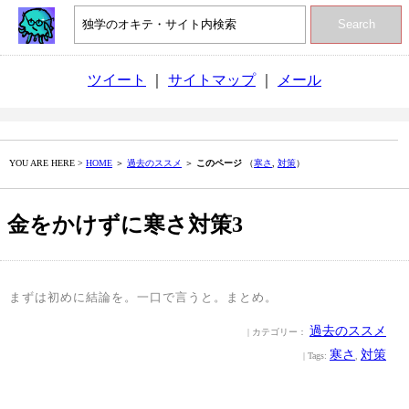
Search
ツイート
｜
サイトマップ
｜
メール
YOU ARE HERE >
HOME
＞
過去のススメ
＞
このページ
（
寒さ
,
対策
）
金をかけずに寒さ対策3
まずは初めに結論を。一口で言うと。まとめ。
過去のススメ
| カテゴリー：
寒さ
対策
| Tags:
,