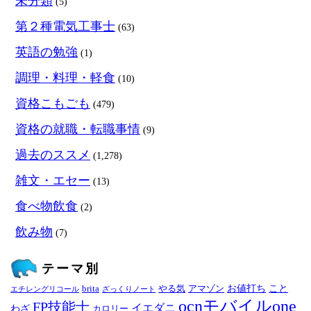
未分類
(5)
第２種電気工事士
(63)
英語の勉強
(1)
調理・料理・軽食
(10)
資格こもごも
(479)
資格の就職・転職事情
(9)
過去のススメ
(1,278)
雑文・エセー
(13)
食べ物飲食
(2)
飲み物
(7)
テーマ別
お値打ち
こと
brita
やる気
アマゾン
エチレングリコール
ざっくりノート
ocnモバイルone
FP技能士
イエダニ
わざ
カロリー