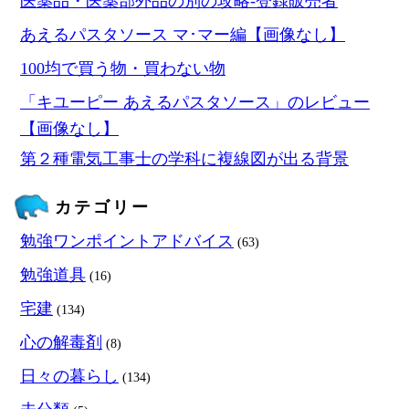
医薬品・医薬部外品の別の攻略‐登録販売者
あえるパスタソース マ･マー編【画像なし】
100均で買う物・買わない物
「キユーピー あえるパスタソース」のレビュー
【画像なし】
第２種電気工事士の学科に複線図が出る背景
カテゴリー
勉強ワンポイントアドバイス
(63)
勉強道具
(16)
宅建
(134)
心の解毒剤
(8)
日々の暮らし
(134)