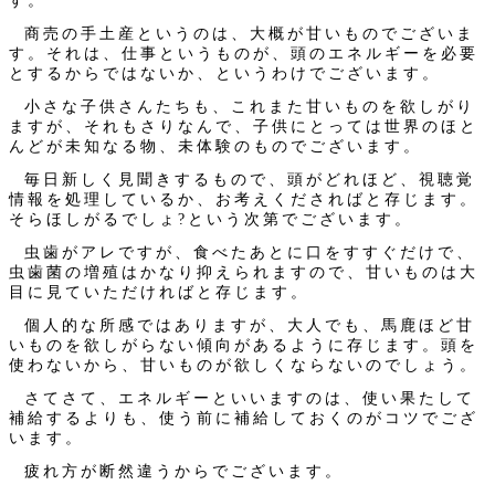
す。
商売の手土産というのは、大概が甘いものでございま
す。それは、仕事というものが、頭のエネルギーを必要
とするからではないか、というわけでございます。
小さな子供さんたちも、これまた甘いものを欲しがり
ますが、それもさりなんで、子供にとっては世界のほと
んどが未知なる物、未体験のものでございます。
毎日新しく見聞きするもので、頭がどれほど、視聴覚
情報を処理しているか、お考えくださればと存じます。
そらほしがるでしょ?という次第でございます。
虫歯がアレですが、食べたあとに口をすすぐだけで、
虫歯菌の増殖はかなり抑えられますので、甘いものは大
目に見ていただければと存じます。
個人的な所感ではありますが、大人でも、馬鹿ほど甘
いものを欲しがらない傾向があるように存じます。頭を
使わないから、甘いものが欲しくならないのでしょう。
さてさて、エネルギーといいますのは、使い果たして
補給するよりも、使う前に補給しておくのがコツでござ
います。
疲れ方が断然違うからでございます。