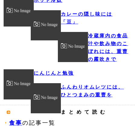
ホット冷奴
カレーの隠し味には
「豆」
冷蔵庫内の食品
汁や飲み物のこ
ぼれには、重曹
の霧吹きで
にんじんと勉強
ふんわりオムレツには、
ひとつまみの重曹を
まとめて読む
食事
の記事一覧