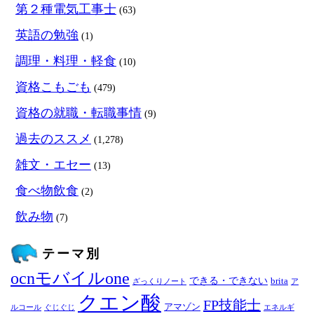
第２種電気工事士
(63)
英語の勉強
(1)
調理・料理・軽食
(10)
資格こもごも
(479)
資格の就職・転職事情
(9)
過去のススメ
(1,278)
雑文・エセー
(13)
食べ物飲食
(2)
飲み物
(7)
テーマ別
ocnモバイルone
できる・できない
brita
ざっくりノート
ア
クエン酸
FP技能士
アマゾン
ルコール
ぐじぐじ
エネルギ