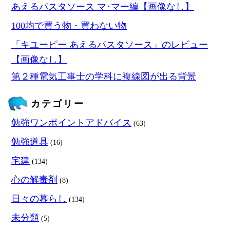
あえるパスタソース マ･マー編【画像なし】
100均で買う物・買わない物
「キユーピー あえるパスタソース」のレビュー
【画像なし】
第２種電気工事士の学科に複線図が出る背景
カテゴリー
勉強ワンポイントアドバイス
(63)
勉強道具
(16)
宅建
(134)
心の解毒剤
(8)
日々の暮らし
(134)
未分類
(5)