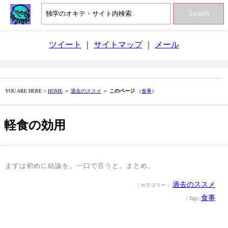
Search
ツイート
｜
サイトマップ
｜
メール
YOU ARE HERE >
HOME
＞
過去のススメ
＞
このページ
（
食事
）
軽食の効用
まずは初めに結論を。一口で言うと。まとめ。
過去のススメ
| カテゴリー：
食事
| Tags: