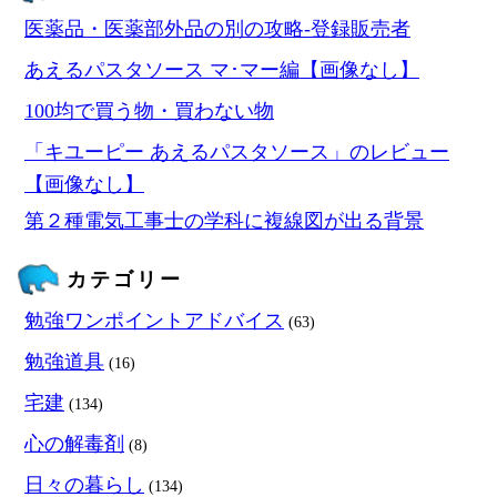
医薬品・医薬部外品の別の攻略‐登録販売者
あえるパスタソース マ･マー編【画像なし】
100均で買う物・買わない物
「キユーピー あえるパスタソース」のレビュー
【画像なし】
第２種電気工事士の学科に複線図が出る背景
カテゴリー
勉強ワンポイントアドバイス
(63)
勉強道具
(16)
宅建
(134)
心の解毒剤
(8)
日々の暮らし
(134)