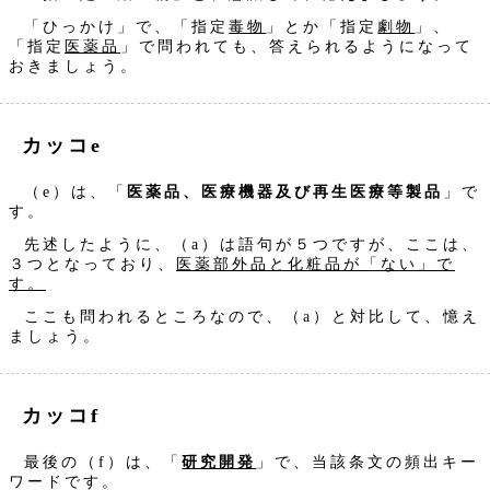
「ひっかけ」で、「指定
毒物
」とか「指定
劇物
」、
「指定
医薬品
」で問われても、答えられるようになって
おきましょう。
カッコe
（e）は、「
医薬品、医療機器及び再生医療等製品
」で
す。
先述したように、（a）は語句が５つですが、ここは、
３つとなっており、
医薬部外品と化粧品が「ない」で
す。
ここも問われるところなので、（a）と対比して、憶え
ましょう。
カッコf
最後の（f）は、「
研究開発
」で、当該条文の頻出キー
ワードです。