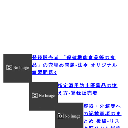
登録販売者 「保健機能食品等の食
品」の穴埋め問題‐法令 オリジナル
練習問題3
指定濫用防止医薬品の憶
え方‐登録販売者
容器・外箱等へ
の記載事項のま
とめ 後編‐リス