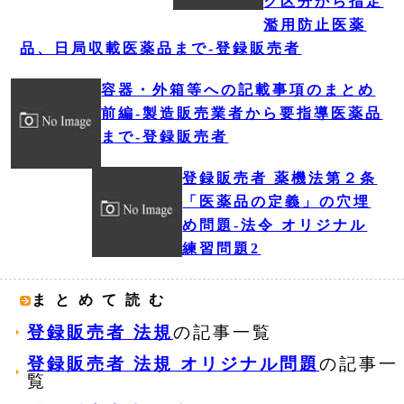
ク区分から指定
濫用防止医薬
品、日局収載医薬品まで‐登録販売者
容器・外箱等への記載事項のまとめ
前編‐製造販売業者から要指導医薬品
まで‐登録販売者
登録販売者 薬機法第２条
「医薬品の定義」の穴埋
め問題‐法令 オリジナル
練習問題2
まとめて読む
登録販売者 法規
の記事一覧
登録販売者 法規 オリジナル問題
の記事一
覧