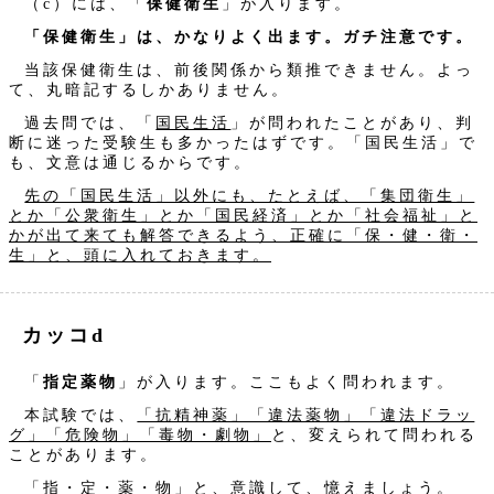
（c）には、「
保健衛生
」が入ります。
「保健衛生」は、かなりよく出ます。ガチ注意です。
当該保健衛生は、前後関係から類推できません。よっ
て、丸暗記するしかありません。
過去問では、「
国民生活
」が問われたことがあり、判
断に迷った受験生も多かったはずです。「国民生活」で
も、文意は通じるからです。
先の「国民生活」以外にも、たとえば、「集団衛生」
とか「公衆衛生」とか「国民経済」とか「社会福祉」と
かが出て来ても解答できるよう、正確に「保・健・衛・
生」と、頭に入れておきます。
カッコd
「
指定薬物
」が入ります。ここもよく問われます。
本試験では、
「抗精神薬」「違法薬物」「違法ドラッ
グ」「危険物」「毒物・劇物」
と、変えられて問われる
ことがあります。
「指・定・薬・物」と、意識して、憶えましょう。