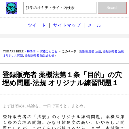
Search
ツイート
｜
サイトマップ
｜
メール
YOU ARE HERE >
HOME
＞
資格こもごも
＞
このページ
（
登録販売者 法規
,
登録販売者 法規
オリジナル問題
,
登録販売者 語呂合わせ
）
登録販売者 薬機法第１条「目的」の穴
埋め問題‐法規 オリジナル練習問題１
まずは初めに結論を。一口で言うと。まとめ。
登録販売者の「法規」のオリジナル練習問題。薬機法第
１条の穴埋め問題。かなり難易度の高い、いやらしい問
題にしたが、このくらいが解けるなら、まず、本試験で