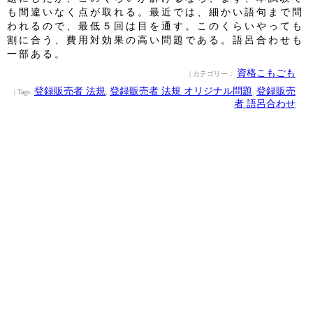
も間違いなく点が取れる。最近では、細かい語句まで問
われるので、最低５回は目を通す。このくらいやっても
割に合う、費用対効果の高い問題である。語呂合わせも
一部ある。
資格こもごも
| カテゴリー：
登録販売者 法規
登録販売者 法規 オリジナル問題
登録販売
| Tags:
,
,
者 語呂合わせ