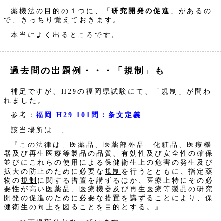
薬機法の目的の１つに、「
研究開発の促進
」があるの
で、きっちり覚えておきます。
本当によく出るところです。
過去問の出題例・・・「規制」も
補足ですが、H29の福岡県試験にて、「規制」が問わ
れました。
参考：
福岡 H29 101問：条文定義
該当場所は…、
『この法律は、医薬品、医薬部外品、化粧品、医療機
器及び再生医療等製品の品質、有効性及び安全性の確保
並びにこれらの使用による保健衛生上の危害の発生及び
拡大の防止のために必要な
規制
を行うとともに、指定薬
物の
規制
に関する措置を講ずるほか、医療上特にその必
要性が高い医薬品、医療機器及び再生医療等製品の研究
開発の促進のために必要な措置を講ずることにより、保
健衛生の向上を図ることを目的とする。』