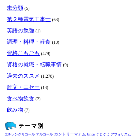
未分類
(5)
第２種電気工事士
(63)
英語の勉強
(1)
調理・料理・軽食
(10)
資格こもごも
(479)
資格の就職・転職事情
(9)
過去のススメ
(1,278)
雑文・エセー
(13)
食べ物飲食
(2)
飲み物
(7)
テーマ別
カントリーマアム
brita
エチレングリコール
アルコール
ぐじぐじ
アフォリズム