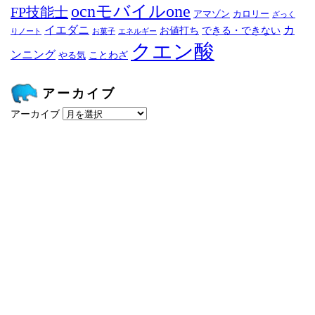
ocnモバイルone
FP技能士
アマゾン
カロリー
ざっく
イエダニ
カ
お値打ち
できる・できない
りノート
お菓子
エネルギー
クエン酸
ンニング
ことわざ
やる気
アーカイブ
アーカイブ