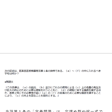
当該第１条の「定義問題」は、穴埋め型や択一式で、